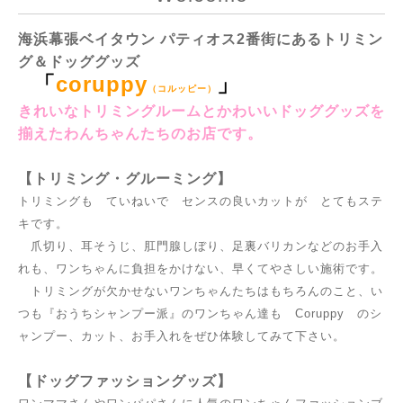
海浜幕張ベイタウン パティオス2番街にあるトリミン
グ＆ドッググッズ
「
coruppy
」
（コルッピー）
きれいなトリミングルームとかわいいドッググッズを
揃えたわんちゃんたちのお店です。
【トリミング・グルーミング】
トリミングも ていねいで センスの良いカットが とてもステ
キです。
爪切り、耳そうじ、肛門腺しぼり、足裏バリカンなどのお手入
れも、ワンちゃんに負担をかけない、早くてやさしい施術です。
トリミングが欠かせないワンちゃんたちはもちろんのこと、い
つも『おうちシャンプー派』のワンちゃん達も Coruppy のシ
ャンプー、カット、お手入れをぜひ体験してみて下さい。
【ドッグファッショングッズ】