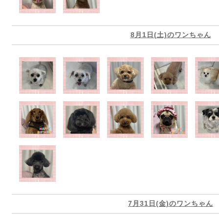
8月1日(土)のワンちゃん
7月31日(金)のワンちゃん