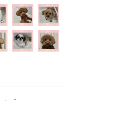
...
»