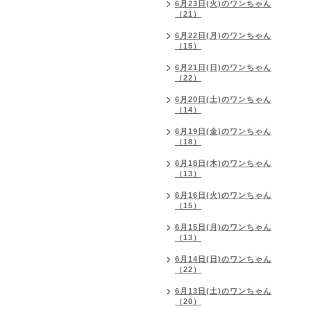
6月23日(火)のワンちゃん
（21）
6月22日(月)のワンちゃん
（15）
6月21日(日)のワンちゃん
（22）
6月20日(土)のワンちゃん
（14）
6月19日(金)のワンちゃん
（18）
6月18日(木)のワンちゃん
（13）
6月16日(火)のワンちゃん
（15）
6月15日(月)のワンちゃん
（13）
6月14日(日)のワンちゃん
（22）
6月13日(土)のワンちゃん
（20）