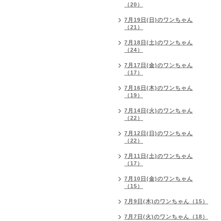
（20）
7月19日(日)のワンちゃん
（21）
7月18日(土)のワンちゃん
（24）
7月17日(金)のワンちゃん
（17）
7月16日(木)のワンちゃん
（19）
7月14日(火)のワンちゃん
（22）
7月12日(日)のワンちゃん
（22）
7月11日(土)のワンちゃん
（17）
7月10日(金)のワンちゃん
（15）
7月9日(木)のワンちゃん（15）
7月7日(火)のワンちゃん（18）