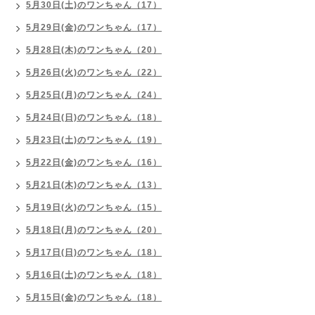
5月30日(土)のワンちゃん（17）
5月29日(金)のワンちゃん（17）
5月28日(木)のワンちゃん（20）
5月26日(火)のワンちゃん（22）
5月25日(月)のワンちゃん（24）
5月24日(日)のワンちゃん（18）
5月23日(土)のワンちゃん（19）
5月22日(金)のワンちゃん（16）
5月21日(木)のワンちゃん（13）
5月19日(火)のワンちゃん（15）
5月18日(月)のワンちゃん（20）
5月17日(日)のワンちゃん（18）
5月16日(土)のワンちゃん（18）
5月15日(金)のワンちゃん（18）