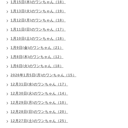
1月15日(木)のワンちゃん（18）
1月13日(火)のワンちゃん（19）
1月12日(月)のワンちゃん（18）
1月11日(日)のワンちゃん（17）
1月10日(土)のワンちゃん（18）
1月9日(金)のワンちゃん（21）
1月8日(木)のワンちゃん（12）
1月6日(火)のワンちゃん（18）
2026年1月5日(月)のワンちゃん（15）
12月31日(水)のワンちゃん（17）
12月30日(火)のワンちゃん（14）
12月29日(月)のワンちゃん（10）
12月28日(日)のワンちゃん（20）
12月27日(土)のワンちゃん（25）