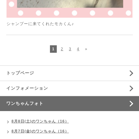
シャンプーに来てくれたモカくん♪
1
2
3
4
»
トップページ
インフォメーション
ワンちゃんフォト
8月8日(土)のワンちゃん（16）
8月7日(金)のワンちゃん（16）