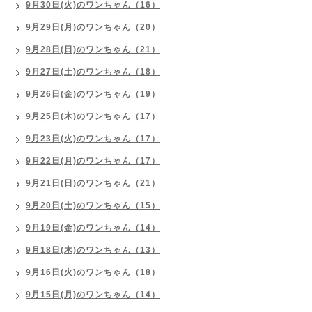
9月30日(火)のワンちゃん（16）
9月29日(月)のワンちゃん（20）
9月28日(日)のワンちゃん（21）
9月27日(土)のワンちゃん（18）
9月26日(金)のワンちゃん（19）
9月25日(木)のワンちゃん（17）
9月23日(火)のワンちゃん（17）
9月22日(月)のワンちゃん（17）
9月21日(日)のワンちゃん（21）
9月20日(土)のワンちゃん（15）
9月19日(金)のワンちゃん（14）
9月18日(木)のワンちゃん（13）
9月16日(火)のワンちゃん（18）
9月15日(月)のワンちゃん（14）