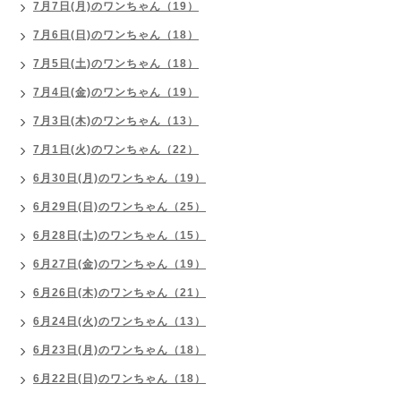
7月7日(月)のワンちゃん（19）
7月6日(日)のワンちゃん（18）
7月5日(土)のワンちゃん（18）
7月4日(金)のワンちゃん（19）
7月3日(木)のワンちゃん（13）
7月1日(火)のワンちゃん（22）
6月30日(月)のワンちゃん（19）
6月29日(日)のワンちゃん（25）
6月28日(土)のワンちゃん（15）
6月27日(金)のワンちゃん（19）
6月26日(木)のワンちゃん（21）
6月24日(火)のワンちゃん（13）
6月23日(月)のワンちゃん（18）
6月22日(日)のワンちゃん（18）