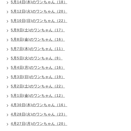
5月14日(木)のワンちゃん（18）
5月12日(火)のワンちゃん（20）
5月10日(日)のワンちゃん（22）
5月9日(土)のワンちゃん（17）
5月8日(金)のワンちゃん（16）
5月7日(木)のワンちゃん（11）
5月5日(火)のワンちゃん（9）
5月4日(月)のワンちゃん（16）
5月3日(日)のワンちゃん（19）
5月2日(土)のワンちゃん（22）
5月1日(金)のワンちゃん（12）
4月30日(木)のワンちゃん（16）
4月28日(火)のワンちゃん（23）
4月27日(月)のワンちゃん（20）