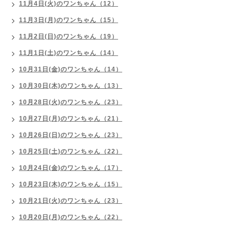
11月4日(火)のワンちゃん（12）
11月3日(月)のワンちゃん（15）
11月2日(日)のワンちゃん（19）
11月1日(土)のワンちゃん（14）
10月31日(金)のワンちゃん（14）
10月30日(木)のワンちゃん（13）
10月28日(火)のワンちゃん（23）
10月27日(月)のワンちゃん（21）
10月26日(日)のワンちゃん（23）
10月25日(土)のワンちゃん（22）
10月24日(金)のワンちゃん（17）
10月23日(木)のワンちゃん（15）
10月21日(火)のワンちゃん（23）
10月20日(月)のワンちゃん（22）