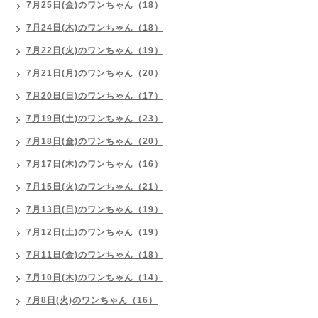
7月25日(金)のワンちゃん（18）
7月24日(木)のワンちゃん（18）
7月22日(火)のワンちゃん（19）
7月21日(月)のワンちゃん（20）
7月20日(日)のワンちゃん（17）
7月19日(土)のワンちゃん（23）
7月18日(金)のワンちゃん（20）
7月17日(木)のワンちゃん（16）
7月15日(火)のワンちゃん（21）
7月13日(日)のワンちゃん（19）
7月12日(土)のワンちゃん（19）
7月11日(金)のワンちゃん（18）
7月10日(木)のワンちゃん（14）
7月8日(火)のワンちゃん（16）