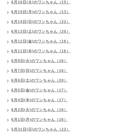
6月16日(火)のワンちゃん（15）
6月15日(月)のワンちゃん（13）
6月14日(日)のワンちゃん（22）
6月13日(土)のワンちゃん（20）
6月12日(金)のワンちゃん（16）
6月11日(木)のワンちゃん（16）
6月9日(火)のワンちゃん（16）
6月7日(日)のワンちゃん（16）
6月6日(土)のワンちゃん（20）
6月5日(金)のワンちゃん（17）
6月4日(木)のワンちゃん（17）
6月2日(火)のワンちゃん（16）
6月1日(月)のワンちゃん（16）
5月31日(日)のワンちゃん（22）