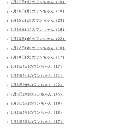
2月17日(火)のワンちゃん（16）
2月16日(月)のワンちゃん（18）
2月15日(日)のワンちゃん（23）
2月14日(土)のワンちゃん（19）
2月13日(金)のワンちゃん（22）
2月12日(木)のワンちゃん（10）
2月10日(火)のワンちゃん（17）
2月8日(日)のワンちゃん（17）
2月7日(土)のワンちゃん（21）
2月6日(金)のワンちゃん（22）
2月5日(木)のワンちゃん（15）
2月3日(火)のワンちゃん（18）
2月2日(月)のワンちゃん（18）
2月1日(日)のワンちゃん（17）