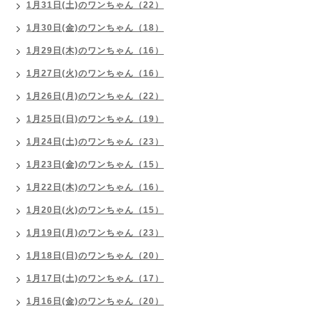
1月31日(土)のワンちゃん（22）
1月30日(金)のワンちゃん（18）
1月29日(木)のワンちゃん（16）
1月27日(火)のワンちゃん（16）
1月26日(月)のワンちゃん（22）
1月25日(日)のワンちゃん（19）
1月24日(土)のワンちゃん（23）
1月23日(金)のワンちゃん（15）
1月22日(木)のワンちゃん（16）
1月20日(火)のワンちゃん（15）
1月19日(月)のワンちゃん（23）
1月18日(日)のワンちゃん（20）
1月17日(土)のワンちゃん（17）
1月16日(金)のワンちゃん（20）