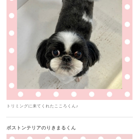
トリミングに来てくれたこころくん♪
ボストンテリアのりきまるくん