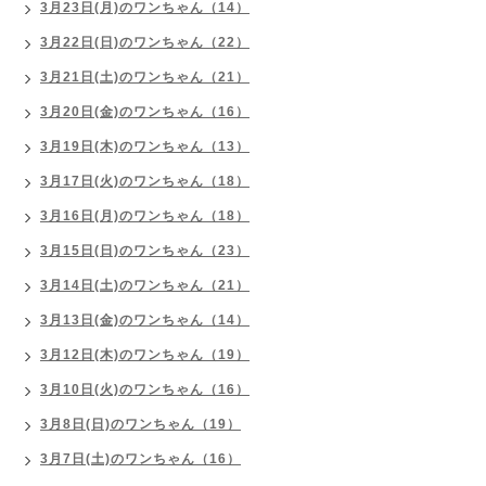
3月23日(月)のワンちゃん（14）
3月22日(日)のワンちゃん（22）
3月21日(土)のワンちゃん（21）
3月20日(金)のワンちゃん（16）
3月19日(木)のワンちゃん（13）
3月17日(火)のワンちゃん（18）
3月16日(月)のワンちゃん（18）
3月15日(日)のワンちゃん（23）
3月14日(土)のワンちゃん（21）
3月13日(金)のワンちゃん（14）
3月12日(木)のワンちゃん（19）
3月10日(火)のワンちゃん（16）
3月8日(日)のワンちゃん（19）
3月7日(土)のワンちゃん（16）