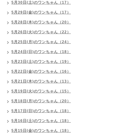
5月30日(土)のワンちゃん（17）
5月29日(金)のワンちゃん（17）
5月28日(木)のワンちゃん（20）
5月26日(火)のワンちゃん（22）
5月25日(月)のワンちゃん（24）
5月24日(日)のワンちゃん（18）
5月23日(土)のワンちゃん（19）
5月22日(金)のワンちゃん（16）
5月21日(木)のワンちゃん（13）
5月19日(火)のワンちゃん（15）
5月18日(月)のワンちゃん（20）
5月17日(日)のワンちゃん（18）
5月16日(土)のワンちゃん（18）
5月15日(金)のワンちゃん（18）