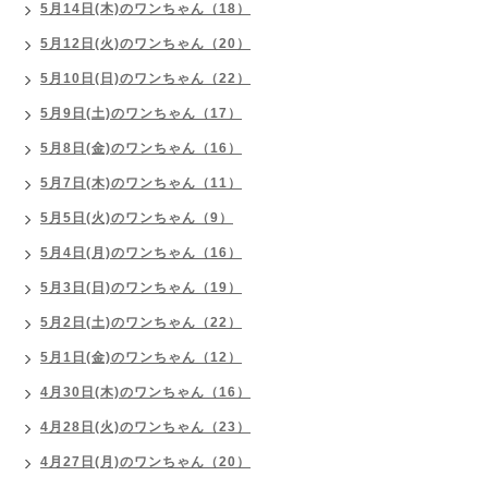
5月14日(木)のワンちゃん（18）
5月12日(火)のワンちゃん（20）
5月10日(日)のワンちゃん（22）
5月9日(土)のワンちゃん（17）
5月8日(金)のワンちゃん（16）
5月7日(木)のワンちゃん（11）
5月5日(火)のワンちゃん（9）
5月4日(月)のワンちゃん（16）
5月3日(日)のワンちゃん（19）
5月2日(土)のワンちゃん（22）
5月1日(金)のワンちゃん（12）
4月30日(木)のワンちゃん（16）
4月28日(火)のワンちゃん（23）
4月27日(月)のワンちゃん（20）