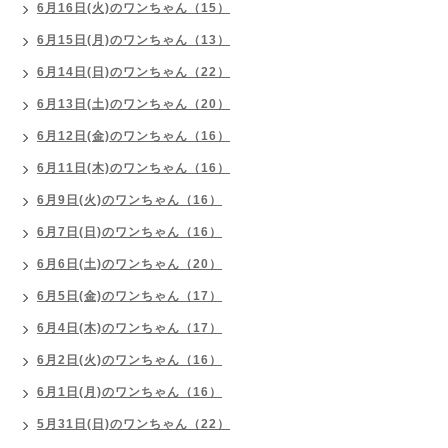
6月16日(火)のワンちゃん（15）
6月15日(月)のワンちゃん（13）
6月14日(日)のワンちゃん（22）
6月13日(土)のワンちゃん（20）
6月12日(金)のワンちゃん（16）
6月11日(木)のワンちゃん（16）
6月9日(火)のワンちゃん（16）
6月7日(日)のワンちゃん（16）
6月6日(土)のワンちゃん（20）
6月5日(金)のワンちゃん（17）
6月4日(木)のワンちゃん（17）
6月2日(火)のワンちゃん（16）
6月1日(月)のワンちゃん（16）
5月31日(日)のワンちゃん（22）