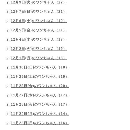
12月9日(火)のワンちゃん（22）
12月7日(日)のワンちゃん（21）
12月6日(土)のワンちゃん（19）
12月5日(金)のワンちゃん（21）
12月4日(木)のワンちゃん（17）
12月2日(火)のワンちゃん（19）
12月1日(月)のワンちゃん（18）
11月30日(日)のワンちゃん（18）
11月29日(土)のワンちゃん（19）
11月28日(金)のワンちゃん（20）
11月27日(木)のワンちゃん（17）
11月25日(火)のワンちゃん（17）
11月24日(月)のワンちゃん（14）
11月23日(日)のワンちゃん（16）