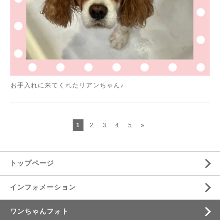
お手入れに来てくれたリアンちゃん♪
1
2
3
4
5
»
トップページ
インフォメーション
ワンちゃんフォト