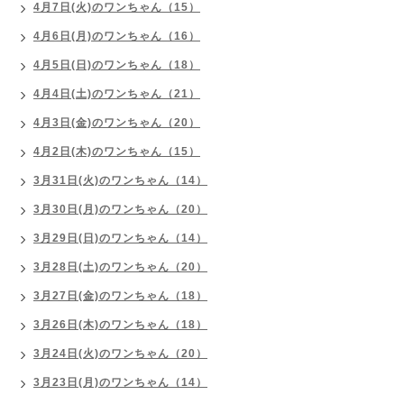
4月7日(火)のワンちゃん（15）
4月6日(月)のワンちゃん（16）
4月5日(日)のワンちゃん（18）
4月4日(土)のワンちゃん（21）
4月3日(金)のワンちゃん（20）
4月2日(木)のワンちゃん（15）
3月31日(火)のワンちゃん（14）
3月30日(月)のワンちゃん（20）
3月29日(日)のワンちゃん（14）
3月28日(土)のワンちゃん（20）
3月27日(金)のワンちゃん（18）
3月26日(木)のワンちゃん（18）
3月24日(火)のワンちゃん（20）
3月23日(月)のワンちゃん（14）