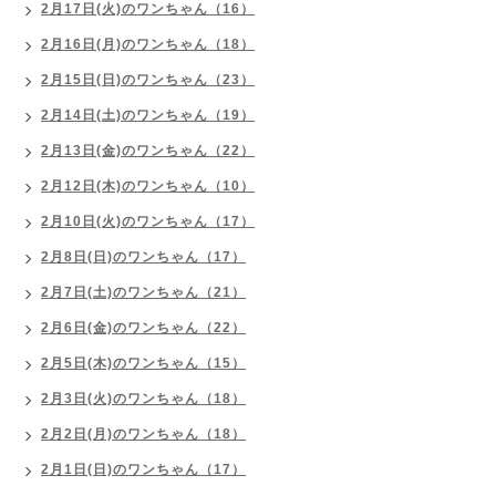
2月17日(火)のワンちゃん（16）
2月16日(月)のワンちゃん（18）
2月15日(日)のワンちゃん（23）
2月14日(土)のワンちゃん（19）
2月13日(金)のワンちゃん（22）
2月12日(木)のワンちゃん（10）
2月10日(火)のワンちゃん（17）
2月8日(日)のワンちゃん（17）
2月7日(土)のワンちゃん（21）
2月6日(金)のワンちゃん（22）
2月5日(木)のワンちゃん（15）
2月3日(火)のワンちゃん（18）
2月2日(月)のワンちゃん（18）
2月1日(日)のワンちゃん（17）