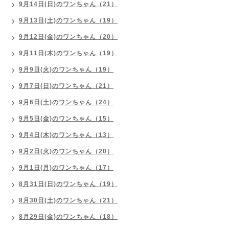
9月14日(日)のワンちゃん（21）
9月13日(土)のワンちゃん（19）
9月12日(金)のワンちゃん（20）
9月11日(木)のワンちゃん（19）
9月9日(火)のワンちゃん（19）
9月7日(日)のワンちゃん（21）
9月6日(土)のワンちゃん（24）
9月5日(金)のワンちゃん（15）
9月4日(木)のワンちゃん（13）
9月2日(火)のワンちゃん（20）
9月1日(月)のワンちゃん（17）
8月31日(日)のワンちゃん（19）
8月30日(土)のワンちゃん（21）
8月29日(金)のワンちゃん（18）