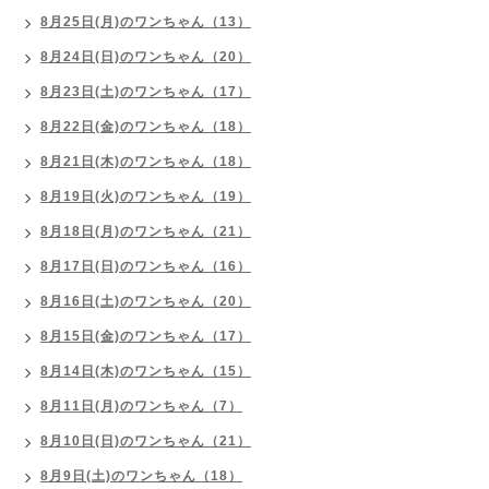
8月25日(月)のワンちゃん（13）
8月24日(日)のワンちゃん（20）
8月23日(土)のワンちゃん（17）
8月22日(金)のワンちゃん（18）
8月21日(木)のワンちゃん（18）
8月19日(火)のワンちゃん（19）
8月18日(月)のワンちゃん（21）
8月17日(日)のワンちゃん（16）
8月16日(土)のワンちゃん（20）
8月15日(金)のワンちゃん（17）
8月14日(木)のワンちゃん（15）
8月11日(月)のワンちゃん（7）
8月10日(日)のワンちゃん（21）
8月9日(土)のワンちゃん（18）