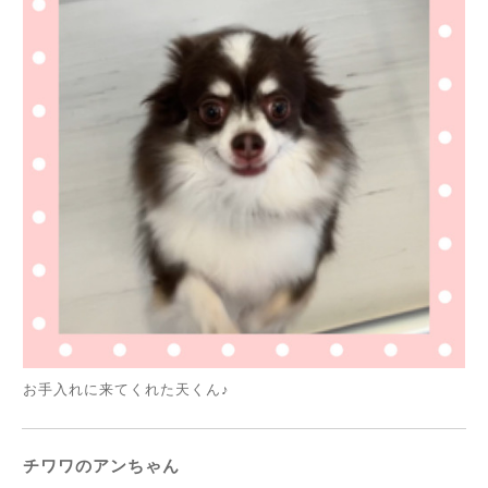
お手入れに来てくれた天くん♪
チワワのアンちゃん