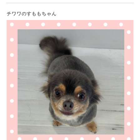
チワワのすももちゃん