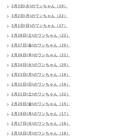
3月3日(火)のワンちゃん（19）
3月2日(月)のワンちゃん（22）
3月1日(日)のワンちゃん（17）
2月28日(土)のワンちゃん（22）
2月27日(金)のワンちゃん（20）
2月26日(木)のワンちゃん（21）
2月24日(火)のワンちゃん（20）
2月23日(月)のワンちゃん（16）
2月22日(日)のワンちゃん（16）
2月21日(土)のワンちゃん（22）
2月20日(金)のワンちゃん（15）
2月19日(木)のワンちゃん（17）
2月17日(火)のワンちゃん（16）
2月16日(月)のワンちゃん（18）