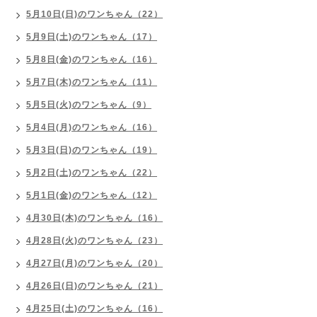
5月10日(日)のワンちゃん（22）
5月9日(土)のワンちゃん（17）
5月8日(金)のワンちゃん（16）
5月7日(木)のワンちゃん（11）
5月5日(火)のワンちゃん（9）
5月4日(月)のワンちゃん（16）
5月3日(日)のワンちゃん（19）
5月2日(土)のワンちゃん（22）
5月1日(金)のワンちゃん（12）
4月30日(木)のワンちゃん（16）
4月28日(火)のワンちゃん（23）
4月27日(月)のワンちゃん（20）
4月26日(日)のワンちゃん（21）
4月25日(土)のワンちゃん（16）