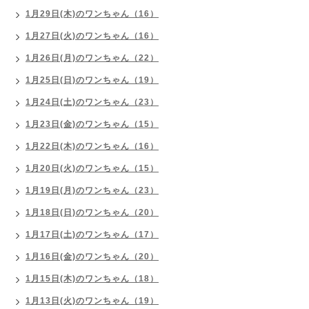
1月29日(木)のワンちゃん（16）
1月27日(火)のワンちゃん（16）
1月26日(月)のワンちゃん（22）
1月25日(日)のワンちゃん（19）
1月24日(土)のワンちゃん（23）
1月23日(金)のワンちゃん（15）
1月22日(木)のワンちゃん（16）
1月20日(火)のワンちゃん（15）
1月19日(月)のワンちゃん（23）
1月18日(日)のワンちゃん（20）
1月17日(土)のワンちゃん（17）
1月16日(金)のワンちゃん（20）
1月15日(木)のワンちゃん（18）
1月13日(火)のワンちゃん（19）