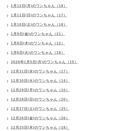
1月12日(月)のワンちゃん（18）
1月11日(日)のワンちゃん（17）
1月10日(土)のワンちゃん（18）
1月9日(金)のワンちゃん（21）
1月8日(木)のワンちゃん（12）
1月6日(火)のワンちゃん（18）
2026年1月5日(月)のワンちゃん（15）
12月31日(水)のワンちゃん（17）
12月30日(火)のワンちゃん（14）
12月29日(月)のワンちゃん（10）
12月28日(日)のワンちゃん（20）
12月27日(土)のワンちゃん（25）
12月26日(金)のワンちゃん（26）
12月25日(木)のワンちゃん（18）