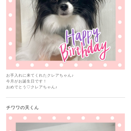
お手入れに来てくれたクレアちゃん♪
今月がお誕生日です！
おめでとう♡クレアちゃん♪
チワワの天くん