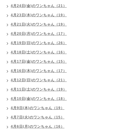
4月24日(金)のワンちゃん（21）
4月23日(木)のワンちゃん（19）
4月21日(火)のワンちゃん（19）
4月20日(月)のワンちゃん（17）
4月19日(日)のワンちゃん（26）
4月18日(土)のワンちゃん（16）
4月17日(金)のワンちゃん（15）
4月16日(木)のワンちゃん（17）
4月12日(日)のワンちゃん（21）
4月11日(土)のワンちゃん（19）
4月10日(金)のワンちゃん（18）
4月9日(木)のワンちゃん（19）
4月7日(火)のワンちゃん（15）
4月6日(月)のワンちゃん（16）