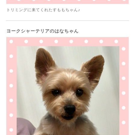
トリミングに来てくれたすももちゃん♪
ヨークシャーテリアのはなちゃん