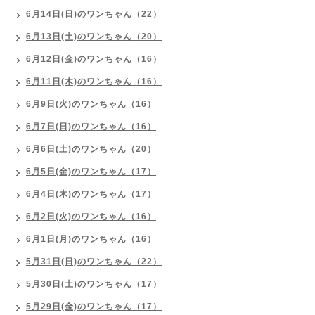
6月14日(日)のワンちゃん（22）
6月13日(土)のワンちゃん（20）
6月12日(金)のワンちゃん（16）
6月11日(木)のワンちゃん（16）
6月9日(火)のワンちゃん（16）
6月7日(日)のワンちゃん（16）
6月6日(土)のワンちゃん（20）
6月5日(金)のワンちゃん（17）
6月4日(木)のワンちゃん（17）
6月2日(火)のワンちゃん（16）
6月1日(月)のワンちゃん（16）
5月31日(日)のワンちゃん（22）
5月30日(土)のワンちゃん（17）
5月29日(金)のワンちゃん（17）