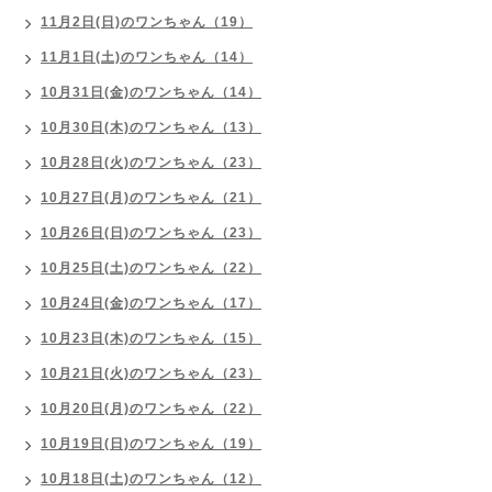
11月2日(日)のワンちゃん（19）
11月1日(土)のワンちゃん（14）
10月31日(金)のワンちゃん（14）
10月30日(木)のワンちゃん（13）
10月28日(火)のワンちゃん（23）
10月27日(月)のワンちゃん（21）
10月26日(日)のワンちゃん（23）
10月25日(土)のワンちゃん（22）
10月24日(金)のワンちゃん（17）
10月23日(木)のワンちゃん（15）
10月21日(火)のワンちゃん（23）
10月20日(月)のワンちゃん（22）
10月19日(日)のワンちゃん（19）
10月18日(土)のワンちゃん（12）