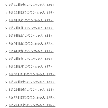
9月12日(金)のワンちゃん（20）
9月11日(木)のワンちゃん（19）
9月9日(火)のワンちゃん（19）
9月7日(日)のワンちゃん（21）
9月6日(土)のワンちゃん（24）
9月5日(金)のワンちゃん（15）
9月4日(木)のワンちゃん（13）
9月2日(火)のワンちゃん（20）
9月1日(月)のワンちゃん（17）
8月31日(日)のワンちゃん（19）
8月30日(土)のワンちゃん（21）
8月29日(金)のワンちゃん（18）
8月28日(木)のワンちゃん（18）
8月26日(火)のワンちゃん（16）