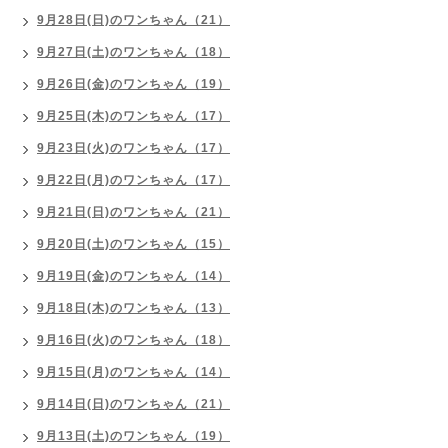
9月28日(日)のワンちゃん（21）
9月27日(土)のワンちゃん（18）
9月26日(金)のワンちゃん（19）
9月25日(木)のワンちゃん（17）
9月23日(火)のワンちゃん（17）
9月22日(月)のワンちゃん（17）
9月21日(日)のワンちゃん（21）
9月20日(土)のワンちゃん（15）
9月19日(金)のワンちゃん（14）
9月18日(木)のワンちゃん（13）
9月16日(火)のワンちゃん（18）
9月15日(月)のワンちゃん（14）
9月14日(日)のワンちゃん（21）
9月13日(土)のワンちゃん（19）