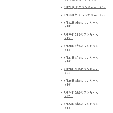
8月2日(日)のワンちゃん（23）
8月1日(土)のワンちゃん（15）
7月31日(金)のワンちゃん
（15）
7月30日(木)のワンちゃん
（15）
7月28日(火)のワンちゃん
（13）
7月27日(月)のワンちゃん
（18）
7月26日(日)のワンちゃん
（21）
7月25日(土)のワンちゃん
（20）
7月24日(金)のワンちゃん
（22）
7月23日(木)のワンちゃん
（18）