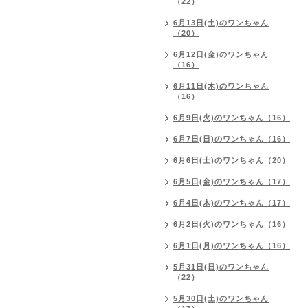
（22）
6月13日(土)のワンちゃん
（20）
6月12日(金)のワンちゃん
（16）
6月11日(木)のワンちゃん
（16）
6月9日(火)のワンちゃん（16）
6月7日(日)のワンちゃん（16）
6月6日(土)のワンちゃん（20）
6月5日(金)のワンちゃん（17）
6月4日(木)のワンちゃん（17）
6月2日(火)のワンちゃん（16）
6月1日(月)のワンちゃん（16）
5月31日(日)のワンちゃん
（22）
5月30日(土)のワンちゃん