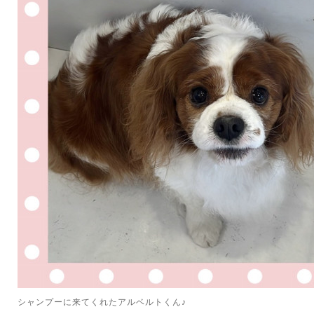
シャンプーに来てくれたアルベルトくん♪