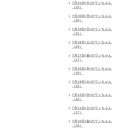
7月21日(火)のワンちゃん
（15）
7月20日(月)のワンちゃん
（20）
7月19日(日)のワンちゃん
（21）
7月18日(土)のワンちゃん
（24）
7月17日(金)のワンちゃん
（17）
7月16日(木)のワンちゃん
（19）
7月14日(火)のワンちゃん
（22）
7月12日(日)のワンちゃん
（22）
7月11日(土)のワンちゃん
（17）
7月10日(金)のワンちゃん
（15）