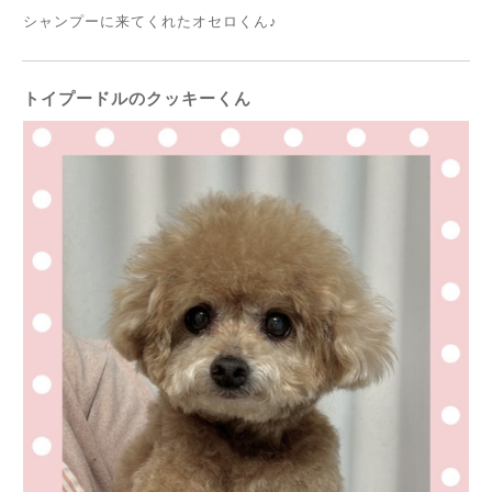
シャンプーに来てくれたオセロくん♪
トイプードルのクッキーくん