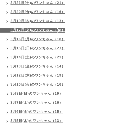
3月21日(土)のワンちゃん（21）
3月20日(金)のワンちゃん（16）
3月19日(木)のワンちゃん（13）
3月17日(火)のワンちゃん（18）
3月16日(月)のワンちゃん（18）
3月15日(日)のワンちゃん（23）
3月14日(土)のワンちゃん（21）
3月13日(金)のワンちゃん（14）
3月12日(木)のワンちゃん（19）
3月10日(火)のワンちゃん（16）
3月8日(日)のワンちゃん（19）
3月7日(土)のワンちゃん（16）
3月6日(金)のワンちゃん（15）
3月5日(木)のワンちゃん（13）