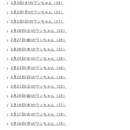
3月3日(火)のワンちゃん（19）
3月2日(月)のワンちゃん（22）
3月1日(日)のワンちゃん（17）
2月28日(土)のワンちゃん（22）
2月27日(金)のワンちゃん（20）
2月26日(木)のワンちゃん（21）
2月24日(火)のワンちゃん（20）
2月23日(月)のワンちゃん（16）
2月22日(日)のワンちゃん（16）
2月21日(土)のワンちゃん（22）
2月20日(金)のワンちゃん（15）
2月19日(木)のワンちゃん（17）
2月17日(火)のワンちゃん（16）
2月16日(月)のワンちゃん（18）