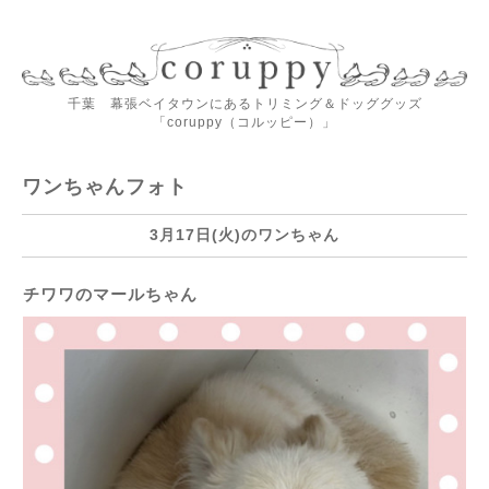
千葉 幕張ベイタウンにあるトリミング＆ドッググッズ
「coruppy（コルッピー）」
ワンちゃんフォト
3月17日(火)のワンちゃん
チワワのマールちゃん