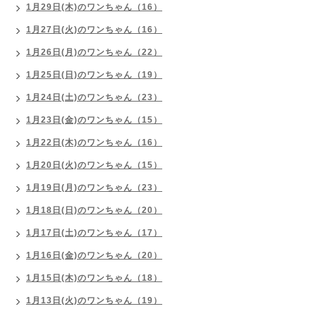
1月29日(木)のワンちゃん（16）
1月27日(火)のワンちゃん（16）
1月26日(月)のワンちゃん（22）
1月25日(日)のワンちゃん（19）
1月24日(土)のワンちゃん（23）
1月23日(金)のワンちゃん（15）
1月22日(木)のワンちゃん（16）
1月20日(火)のワンちゃん（15）
1月19日(月)のワンちゃん（23）
1月18日(日)のワンちゃん（20）
1月17日(土)のワンちゃん（17）
1月16日(金)のワンちゃん（20）
1月15日(木)のワンちゃん（18）
1月13日(火)のワンちゃん（19）