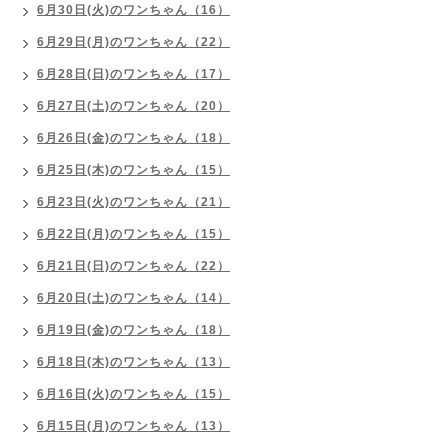
6月30日(火)のワンちゃん（16）
6月29日(月)のワンちゃん（22）
6月28日(日)のワンちゃん（17）
6月27日(土)のワンちゃん（20）
6月26日(金)のワンちゃん（18）
6月25日(木)のワンちゃん（15）
6月23日(火)のワンちゃん（21）
6月22日(月)のワンちゃん（15）
6月21日(日)のワンちゃん（22）
6月20日(土)のワンちゃん（14）
6月19日(金)のワンちゃん（18）
6月18日(木)のワンちゃん（13）
6月16日(火)のワンちゃん（15）
6月15日(月)のワンちゃん（13）