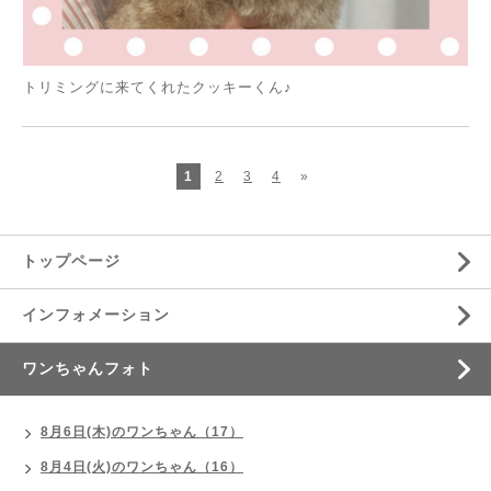
トリミングに来てくれたクッキーくん♪
1
2
3
4
»
トップページ
インフォメーション
ワンちゃんフォト
8月6日(木)のワンちゃん（17）
8月4日(火)のワンちゃん（16）