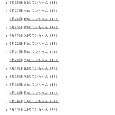
9月28日(日)のワンちゃん（21）
9月27日(土)のワンちゃん（18）
9月26日(金)のワンちゃん（19）
9月25日(木)のワンちゃん（17）
9月23日(火)のワンちゃん（17）
9月22日(月)のワンちゃん（17）
9月21日(日)のワンちゃん（21）
9月20日(土)のワンちゃん（15）
9月19日(金)のワンちゃん（14）
9月18日(木)のワンちゃん（13）
9月16日(火)のワンちゃん（18）
9月15日(月)のワンちゃん（14）
9月14日(日)のワンちゃん（21）
9月13日(土)のワンちゃん（19）