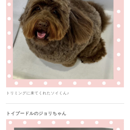
トリミングに来てくれたソイくん♪
トイプードルのジョリちゃん