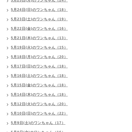
5月25日(月)のワンちゃん（24）
5月24日(日)のワンちゃん（18）
5月23日(土)のワンちゃん（19）
5月22日(金)のワンちゃん（16）
5月21日(木)のワンちゃん（13）
5月19日(火)のワンちゃん（15）
5月18日(月)のワンちゃん（20）
5月17日(日)のワンちゃん（18）
5月16日(土)のワンちゃん（18）
5月15日(金)のワンちゃん（18）
5月14日(木)のワンちゃん（18）
5月12日(火)のワンちゃん（20）
5月10日(日)のワンちゃん（22）
5月9日(土)のワンちゃん（17）