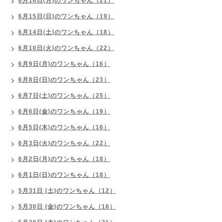
6月16日(月)のワンちゃん（21）
6月15日(日)のワンちゃん（19）
6月14日(土)のワンちゃん（18）
6月10日(火)のワンちゃん（22）
6月9日(月)のワンちゃん（16）
6月8日(日)のワンちゃん（23）
6月7日(土)のワンちゃん（25）
6月6日(金)のワンちゃん（19）
6月5日(木)のワンちゃん（16）
6月3日(火)のワンちゃん（22）
6月2日(月)のワンちゃん（18）
6月1日(日)のワンちゃん（18）
5月31日 (土)のワンちゃん（12）
5月30日 (金)のワンちゃん（16）