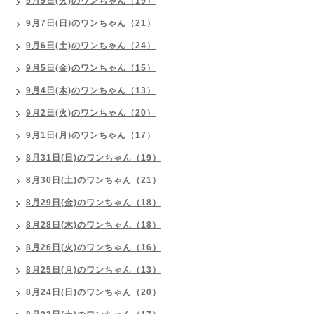
9月9日(火)のワンちゃん（19）
9月7日(日)のワンちゃん（21）
9月6日(土)のワンちゃん（24）
9月5日(金)のワンちゃん（15）
9月4日(木)のワンちゃん（13）
9月2日(火)のワンちゃん（20）
9月1日(月)のワンちゃん（17）
8月31日(日)のワンちゃん（19）
8月30日(土)のワンちゃん（21）
8月29日(金)のワンちゃん（18）
8月28日(木)のワンちゃん（18）
8月26日(火)のワンちゃん（16）
8月25日(月)のワンちゃん（13）
8月24日(日)のワンちゃん（20）