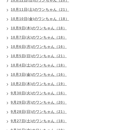
10月12日(日)のワンちゃん（20）
10月11日(土)のワンちゃん（21）
10月10日(金)のワンちゃん（18）
10月9日(木)のワンちゃん（18）
10月7日(火)のワンちゃん（18）
10月6日(月)のワンちゃん（16）
10月5日(日)のワンちゃん（21）
10月4日(土)のワンちゃん（18）
10月3日(金)のワンちゃん（16）
10月2日(木)のワンちゃん（19）
9月30日(火)のワンちゃん（16）
9月29日(月)のワンちゃん（20）
9月28日(日)のワンちゃん（21）
9月27日(土)のワンちゃん（18）