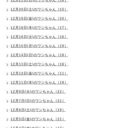
12月21日(日)のワンちゃん（18）
12月20日(土)のワンちゃん（15）
12月19日(金)のワンちゃん（20）
12月18日(木)のワンちゃん（17）
12月16日(火)のワンちゃん（16）
12月15日(月)のワンちゃん（19）
12月14日(日)のワンちゃん（18）
12月13日(土)のワンちゃん（18）
12月12日(金)のワンちゃん（11）
12月11日(木)のワンちゃん（19）
12月9日(火)のワンちゃん（22）
12月7日(日)のワンちゃん（21）
12月6日(土)のワンちゃん（19）
12月5日(金)のワンちゃん（21）