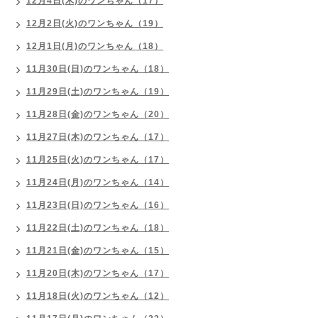
12月4日(木)のワンちゃん（17）
12月2日(火)のワンちゃん（19）
12月1日(月)のワンちゃん（18）
11月30日(日)のワンちゃん（18）
11月29日(土)のワンちゃん（19）
11月28日(金)のワンちゃん（20）
11月27日(木)のワンちゃん（17）
11月25日(火)のワンちゃん（17）
11月24日(月)のワンちゃん（14）
11月23日(日)のワンちゃん（16）
11月22日(土)のワンちゃん（18）
11月21日(金)のワンちゃん（15）
11月20日(木)のワンちゃん（17）
11月18日(火)のワンちゃん（12）