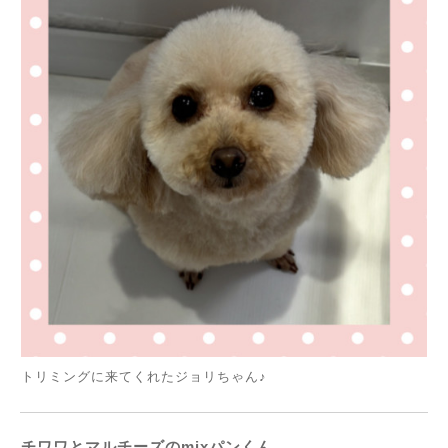
トリミングに来てくれたジョリちゃん♪
チワワとマルチーズのmixパンくん