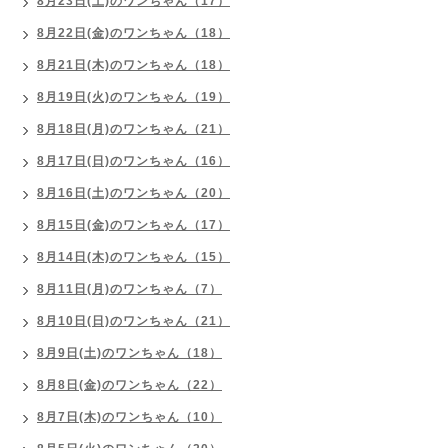
8月23日(土)のワンちゃん（17）
8月22日(金)のワンちゃん（18）
8月21日(木)のワンちゃん（18）
8月19日(火)のワンちゃん（19）
8月18日(月)のワンちゃん（21）
8月17日(日)のワンちゃん（16）
8月16日(土)のワンちゃん（20）
8月15日(金)のワンちゃん（17）
8月14日(木)のワンちゃん（15）
8月11日(月)のワンちゃん（7）
8月10日(日)のワンちゃん（21）
8月9日(土)のワンちゃん（18）
8月8日(金)のワンちゃん（22）
8月7日(木)のワンちゃん（10）