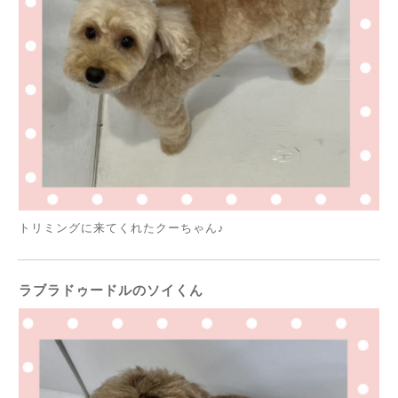
トリミングに来てくれたクーちゃん♪
ラブラドゥードルのソイくん