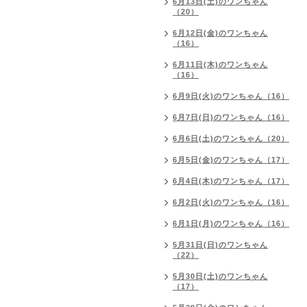
6月13日(土)のワンちゃん
（20）
6月12日(金)のワンちゃん
（16）
6月11日(木)のワンちゃん
（16）
6月9日(火)のワンちゃん（16）
6月7日(日)のワンちゃん（16）
6月6日(土)のワンちゃん（20）
6月5日(金)のワンちゃん（17）
6月4日(木)のワンちゃん（17）
6月2日(火)のワンちゃん（16）
6月1日(月)のワンちゃん（16）
5月31日(日)のワンちゃん
（22）
5月30日(土)のワンちゃん
（17）