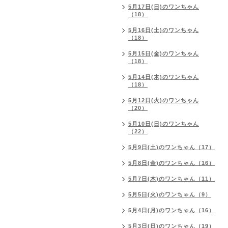
5月17日(日)のワンちゃん
（18）
5月16日(土)のワンちゃん
（18）
5月15日(金)のワンちゃん
（18）
5月14日(木)のワンちゃん
（18）
5月12日(火)のワンちゃん
（20）
5月10日(日)のワンちゃん
（22）
5月9日(土)のワンちゃん（17）
5月8日(金)のワンちゃん（16）
5月7日(木)のワンちゃん（11）
5月5日(火)のワンちゃん（9）
5月4日(月)のワンちゃん（16）
5月3日(日)のワンちゃん（19）