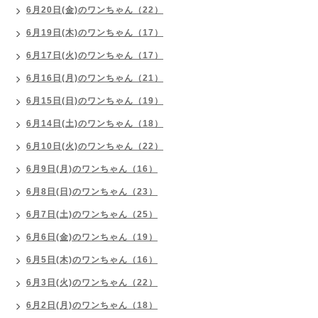
6月20日(金)のワンちゃん（22）
6月19日(木)のワンちゃん（17）
6月17日(火)のワンちゃん（17）
6月16日(月)のワンちゃん（21）
6月15日(日)のワンちゃん（19）
6月14日(土)のワンちゃん（18）
6月10日(火)のワンちゃん（22）
6月9日(月)のワンちゃん（16）
6月8日(日)のワンちゃん（23）
6月7日(土)のワンちゃん（25）
6月6日(金)のワンちゃん（19）
6月5日(木)のワンちゃん（16）
6月3日(火)のワンちゃん（22）
6月2日(月)のワンちゃん（18）