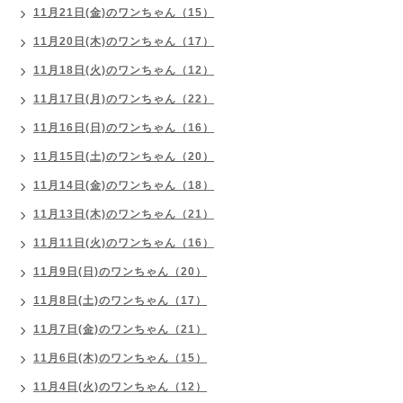
11月21日(金)のワンちゃん（15）
11月20日(木)のワンちゃん（17）
11月18日(火)のワンちゃん（12）
11月17日(月)のワンちゃん（22）
11月16日(日)のワンちゃん（16）
11月15日(土)のワンちゃん（20）
11月14日(金)のワンちゃん（18）
11月13日(木)のワンちゃん（21）
11月11日(火)のワンちゃん（16）
11月9日(日)のワンちゃん（20）
11月8日(土)のワンちゃん（17）
11月7日(金)のワンちゃん（21）
11月6日(木)のワンちゃん（15）
11月4日(火)のワンちゃん（12）