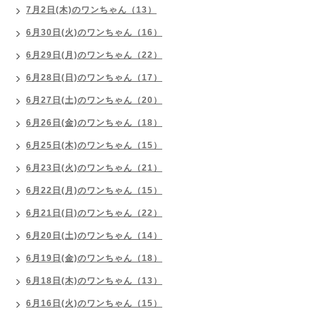
7月2日(木)のワンちゃん（13）
6月30日(火)のワンちゃん（16）
6月29日(月)のワンちゃん（22）
6月28日(日)のワンちゃん（17）
6月27日(土)のワンちゃん（20）
6月26日(金)のワンちゃん（18）
6月25日(木)のワンちゃん（15）
6月23日(火)のワンちゃん（21）
6月22日(月)のワンちゃん（15）
6月21日(日)のワンちゃん（22）
6月20日(土)のワンちゃん（14）
6月19日(金)のワンちゃん（18）
6月18日(木)のワンちゃん（13）
6月16日(火)のワンちゃん（15）