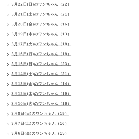
3月22日(日)のワンちゃん（22）
3月21日(土)のワンちゃん（21）
3月20日(金)のワンちゃん（16）
3月19日(木)のワンちゃん（13）
3月17日(火)のワンちゃん（18）
3月16日(月)のワンちゃん（18）
3月15日(日)のワンちゃん（23）
3月14日(土)のワンちゃん（21）
3月13日(金)のワンちゃん（14）
3月12日(木)のワンちゃん（19）
3月10日(火)のワンちゃん（16）
3月8日(日)のワンちゃん（19）
3月7日(土)のワンちゃん（16）
3月6日(金)のワンちゃん（15）