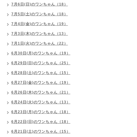
7月6日(日)のワンちゃん（18）
7月5日(土)のワンちゃん（18）
7月4日(金)のワンちゃん（19）
7月3日(木)のワンちゃん（13）
7月1日(火)のワンちゃん（22）
6月30日(月)のワンちゃん（19）
6月29日(日)のワンちゃん（25）
6月28日(土)のワンちゃん（15）
6月27日(金)のワンちゃん（19）
6月26日(木)のワンちゃん（21）
6月24日(火)のワンちゃん（13）
6月23日(月)のワンちゃん（18）
6月22日(日)のワンちゃん（18）
6月21日(土)のワンちゃん（15）