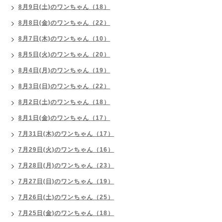
8月9日(土)のワンちゃん（18）
8月8日(金)のワンちゃん（22）
8月7日(木)のワンちゃん（10）
8月5日(火)のワンちゃん（20）
8月4日(月)のワンちゃん（19）
8月3日(日)のワンちゃん（22）
8月2日(土)のワンちゃん（18）
8月1日(金)のワンちゃん（17）
7月31日(木)のワンちゃん（17）
7月29日(火)のワンちゃん（16）
7月28日(月)のワンちゃん（23）
7月27日(日)のワンちゃん（19）
7月26日(土)のワンちゃん（25）
7月25日(金)のワンちゃん（18）