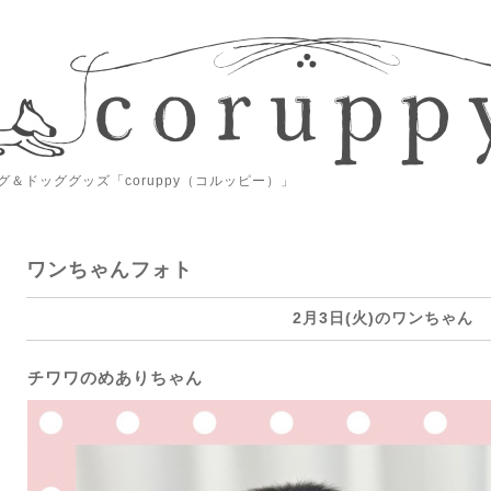
＆ドッググッズ「coruppy（コルッピー）」
ワンちゃんフォト
2月3日(火)のワンちゃん
チワワのめありちゃん