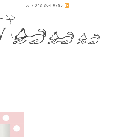
tel / 043-304-6789