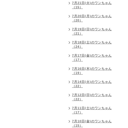
7月21日(火)のワンちゃん
（15）
7月20日(月)のワンちゃん
（20）
7月19日(日)のワンちゃん
（21）
7月18日(土)のワンちゃん
（24）
7月17日(金)のワンちゃん
（17）
7月16日(木)のワンちゃん
（19）
7月14日(火)のワンちゃん
（22）
7月12日(日)のワンちゃん
（22）
7月11日(土)のワンちゃん
（17）
7月10日(金)のワンちゃん
（15）