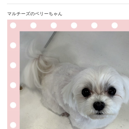
マルチーズのベリーちゃん