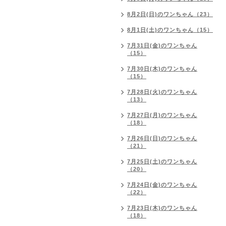
8月2日(日)のワンちゃん（23）
8月1日(土)のワンちゃん（15）
7月31日(金)のワンちゃん
（15）
7月30日(木)のワンちゃん
（15）
7月28日(火)のワンちゃん
（13）
7月27日(月)のワンちゃん
（18）
7月26日(日)のワンちゃん
（21）
7月25日(土)のワンちゃん
（20）
7月24日(金)のワンちゃん
（22）
7月23日(木)のワンちゃん
（18）