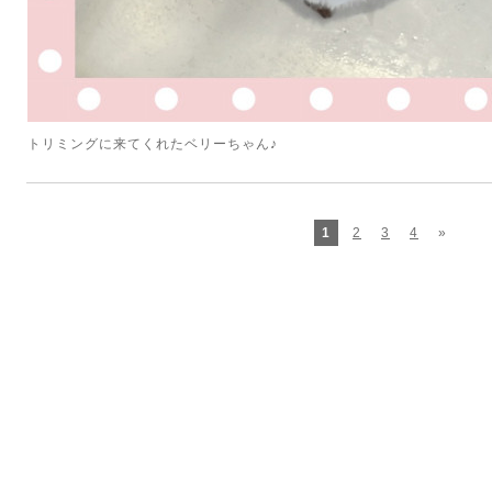
トリミングに来てくれたベリーちゃん♪
1
2
3
4
»