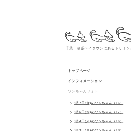
千葉 幕張ベイタウンにあるトリミング
トップページ
インフォメーション
ワンちゃんフォト
8月7日(金)のワンちゃん（16）
8月6日(木)のワンちゃん（17）
8月4日(火)のワンちゃん（16）
8月3日(月)のワンちゃん（18）