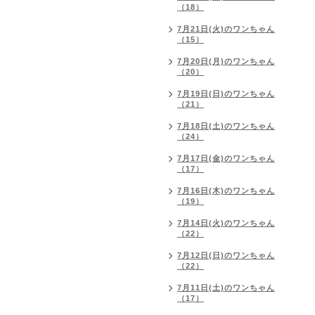
（18）
7月21日(火)のワンちゃん
（15）
7月20日(月)のワンちゃん
（20）
7月19日(日)のワンちゃん
（21）
7月18日(土)のワンちゃん
（24）
7月17日(金)のワンちゃん
（17）
7月16日(木)のワンちゃん
（19）
7月14日(火)のワンちゃん
（22）
7月12日(日)のワンちゃん
（22）
7月11日(土)のワンちゃん
（17）