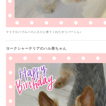
マイクロバブルバスに入りに来てくれたオリバーくん♪
ヨークシャーテリアのハル美ちゃん