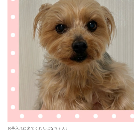
お手入れに来てくれたはなちゃん♪