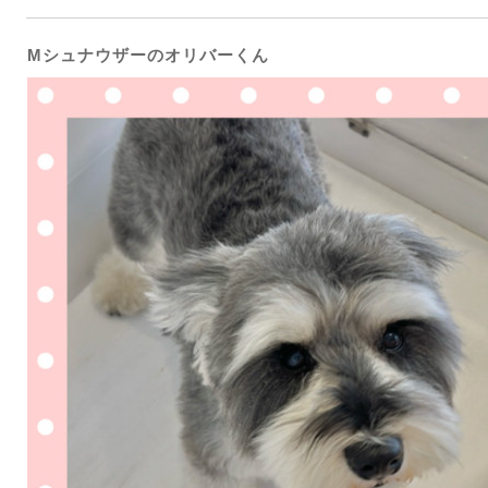
Mシュナウザーのオリバーくん