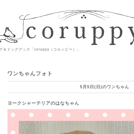
＆ドッググッズ「coruppy（コルッピー）」
ワンちゃんフォト
5月5日(日)のワンちゃん
ヨークシャーテリアのはなちゃん