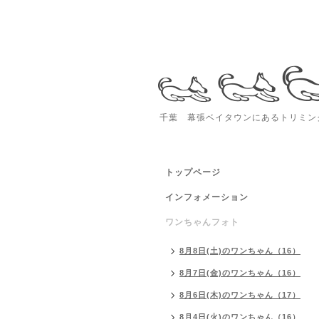
千葉 幕張ベイタウンにあるトリミング
トップページ
インフォメーション
ワンちゃんフォト
8月8日(土)のワンちゃん（16）
8月7日(金)のワンちゃん（16）
8月6日(木)のワンちゃん（17）
8月4日(火)のワンちゃん（16）