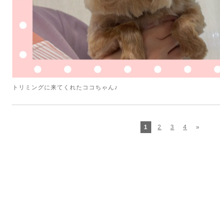
トリミングに来てくれたココちゃん♪
1
2
3
4
»