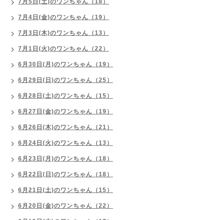
7月5日(土)のワンちゃん（18）
7月4日(金)のワンちゃん（19）
7月3日(木)のワンちゃん（13）
7月1日(火)のワンちゃん（22）
6月30日(月)のワンちゃん（19）
6月29日(日)のワンちゃん（25）
6月28日(土)のワンちゃん（15）
6月27日(金)のワンちゃん（19）
6月26日(木)のワンちゃん（21）
6月24日(火)のワンちゃん（13）
6月23日(月)のワンちゃん（18）
6月22日(日)のワンちゃん（18）
6月21日(土)のワンちゃん（15）
6月20日(金)のワンちゃん（22）