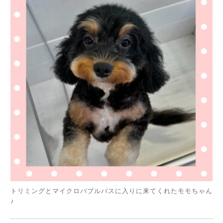
トリミングとマイクロバブルバスに入りに来てくれたモモちゃん
♪