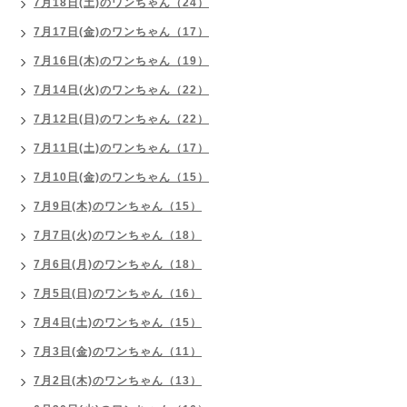
7月18日(土)のワンちゃん（24）
7月17日(金)のワンちゃん（17）
7月16日(木)のワンちゃん（19）
7月14日(火)のワンちゃん（22）
7月12日(日)のワンちゃん（22）
7月11日(土)のワンちゃん（17）
7月10日(金)のワンちゃん（15）
7月9日(木)のワンちゃん（15）
7月7日(火)のワンちゃん（18）
7月6日(月)のワンちゃん（18）
7月5日(日)のワンちゃん（16）
7月4日(土)のワンちゃん（15）
7月3日(金)のワンちゃん（11）
7月2日(木)のワンちゃん（13）