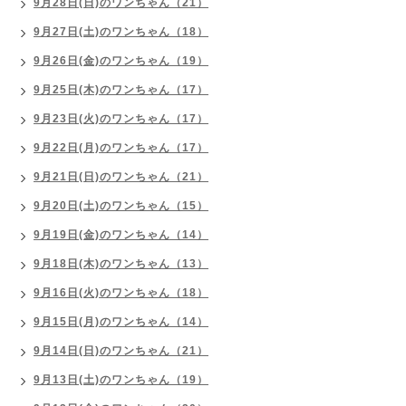
9月28日(日)のワンちゃん（21）
9月27日(土)のワンちゃん（18）
9月26日(金)のワンちゃん（19）
9月25日(木)のワンちゃん（17）
9月23日(火)のワンちゃん（17）
9月22日(月)のワンちゃん（17）
9月21日(日)のワンちゃん（21）
9月20日(土)のワンちゃん（15）
9月19日(金)のワンちゃん（14）
9月18日(木)のワンちゃん（13）
9月16日(火)のワンちゃん（18）
9月15日(月)のワンちゃん（14）
9月14日(日)のワンちゃん（21）
9月13日(土)のワンちゃん（19）