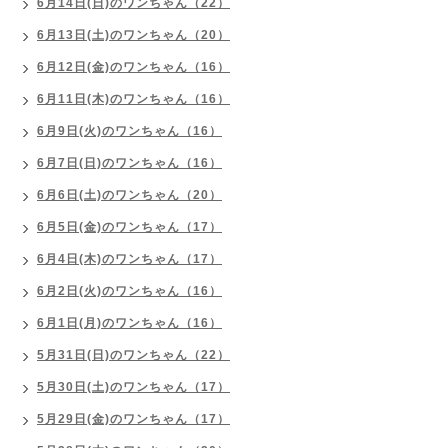
6月14日(日)のワンちゃん（22）
6月13日(土)のワンちゃん（20）
6月12日(金)のワンちゃん（16）
6月11日(木)のワンちゃん（16）
6月9日(火)のワンちゃん（16）
6月7日(日)のワンちゃん（16）
6月6日(土)のワンちゃん（20）
6月5日(金)のワンちゃん（17）
6月4日(木)のワンちゃん（17）
6月2日(火)のワンちゃん（16）
6月1日(月)のワンちゃん（16）
5月31日(日)のワンちゃん（22）
5月30日(土)のワンちゃん（17）
5月29日(金)のワンちゃん（17）