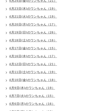
4月24日(金)のワンちゃん（21）
4月23日(木)のワンちゃん（19）
4月21日(火)のワンちゃん（19）
4月20日(月)のワンちゃん（17）
4月19日(日)のワンちゃん（26）
4月18日(土)のワンちゃん（16）
4月17日(金)のワンちゃん（15）
4月16日(木)のワンちゃん（17）
4月12日(日)のワンちゃん（21）
4月11日(土)のワンちゃん（19）
4月10日(金)のワンちゃん（18）
4月9日(木)のワンちゃん（19）
4月7日(火)のワンちゃん（15）
4月6日(月)のワンちゃん（16）