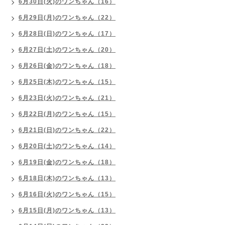
6月30日(火)のワンちゃん（16）
6月29日(月)のワンちゃん（22）
6月28日(日)のワンちゃん（17）
6月27日(土)のワンちゃん（20）
6月26日(金)のワンちゃん（18）
6月25日(木)のワンちゃん（15）
6月23日(火)のワンちゃん（21）
6月22日(月)のワンちゃん（15）
6月21日(日)のワンちゃん（22）
6月20日(土)のワンちゃん（14）
6月19日(金)のワンちゃん（18）
6月18日(木)のワンちゃん（13）
6月16日(火)のワンちゃん（15）
6月15日(月)のワンちゃん（13）