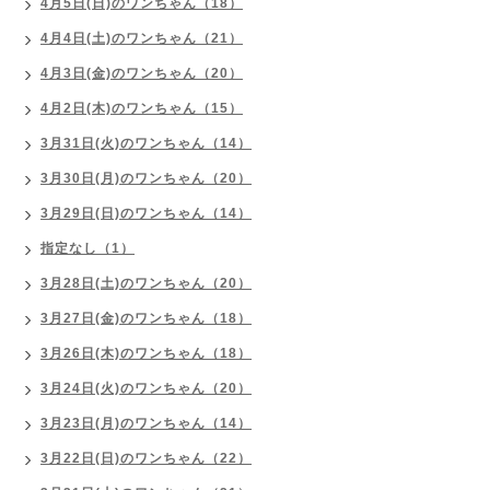
4月5日(日)のワンちゃん（18）
4月4日(土)のワンちゃん（21）
4月3日(金)のワンちゃん（20）
4月2日(木)のワンちゃん（15）
3月31日(火)のワンちゃん（14）
3月30日(月)のワンちゃん（20）
3月29日(日)のワンちゃん（14）
指定なし（1）
3月28日(土)のワンちゃん（20）
3月27日(金)のワンちゃん（18）
3月26日(木)のワンちゃん（18）
3月24日(火)のワンちゃん（20）
3月23日(月)のワンちゃん（14）
3月22日(日)のワンちゃん（22）