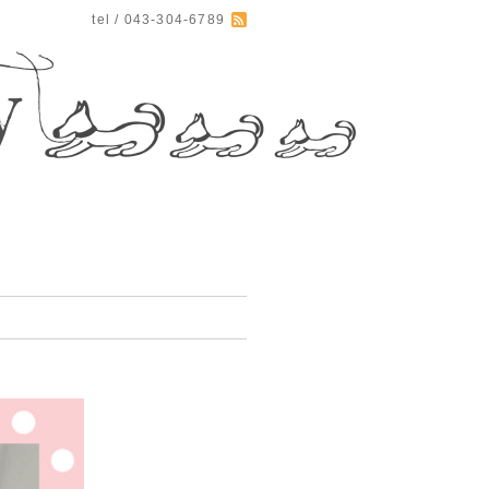
tel / 043-304-6789