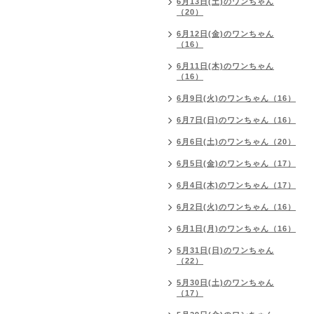
6月13日(土)のワンちゃん
（20）
6月12日(金)のワンちゃん
（16）
6月11日(木)のワンちゃん
（16）
6月9日(火)のワンちゃん（16）
6月7日(日)のワンちゃん（16）
6月6日(土)のワンちゃん（20）
6月5日(金)のワンちゃん（17）
6月4日(木)のワンちゃん（17）
6月2日(火)のワンちゃん（16）
6月1日(月)のワンちゃん（16）
5月31日(日)のワンちゃん
（22）
5月30日(土)のワンちゃん
（17）