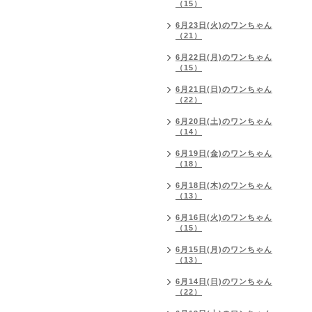
（15）
6月23日(火)のワンちゃん
（21）
6月22日(月)のワンちゃん
（15）
6月21日(日)のワンちゃん
（22）
6月20日(土)のワンちゃん
（14）
6月19日(金)のワンちゃん
（18）
6月18日(木)のワンちゃん
（13）
6月16日(火)のワンちゃん
（15）
6月15日(月)のワンちゃん
（13）
6月14日(日)のワンちゃん
（22）