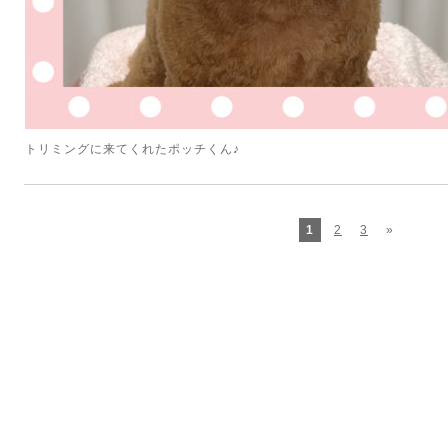
トリミングに来てくれたポッチくん♪
1
2
3
»