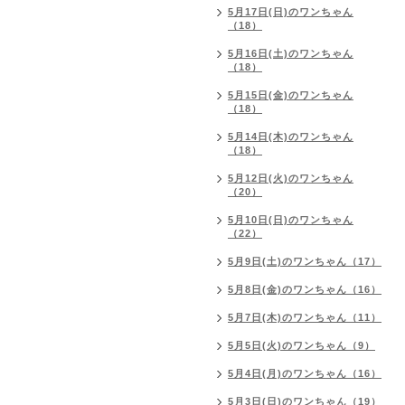
5月17日(日)のワンちゃん
（18）
5月16日(土)のワンちゃん
（18）
5月15日(金)のワンちゃん
（18）
5月14日(木)のワンちゃん
（18）
5月12日(火)のワンちゃん
（20）
5月10日(日)のワンちゃん
（22）
5月9日(土)のワンちゃん（17）
5月8日(金)のワンちゃん（16）
5月7日(木)のワンちゃん（11）
5月5日(火)のワンちゃん（9）
5月4日(月)のワンちゃん（16）
5月3日(日)のワンちゃん（19）