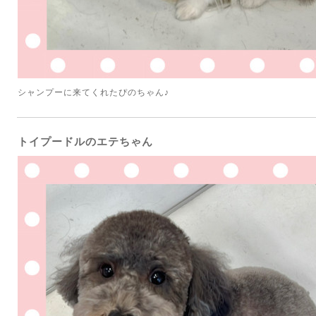
シャンプーに来てくれたぴのちゃん♪
トイプードルのエテちゃん