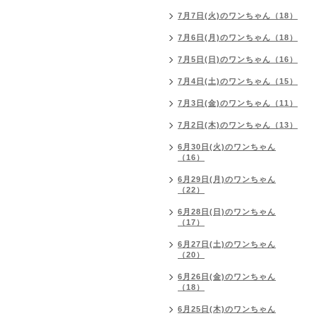
7月7日(火)のワンちゃん（18）
7月6日(月)のワンちゃん（18）
7月5日(日)のワンちゃん（16）
7月4日(土)のワンちゃん（15）
7月3日(金)のワンちゃん（11）
7月2日(木)のワンちゃん（13）
6月30日(火)のワンちゃん
（16）
6月29日(月)のワンちゃん
（22）
6月28日(日)のワンちゃん
（17）
6月27日(土)のワンちゃん
（20）
6月26日(金)のワンちゃん
（18）
6月25日(木)のワンちゃん