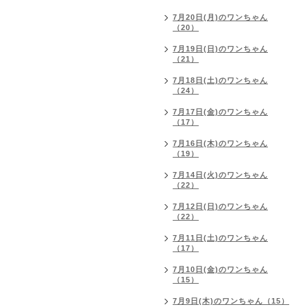
7月20日(月)のワンちゃん
（20）
7月19日(日)のワンちゃん
（21）
7月18日(土)のワンちゃん
（24）
7月17日(金)のワンちゃん
（17）
7月16日(木)のワンちゃん
（19）
7月14日(火)のワンちゃん
（22）
7月12日(日)のワンちゃん
（22）
7月11日(土)のワンちゃん
（17）
7月10日(金)のワンちゃん
（15）
7月9日(木)のワンちゃん（15）