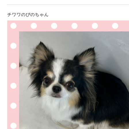
チワワのぴのちゃん