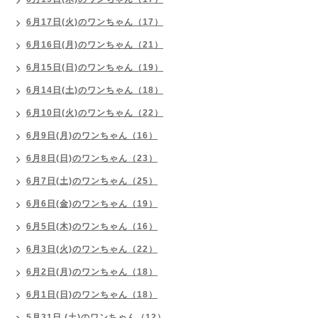
6月17日(火)のワンちゃん（17）
6月16日(月)のワンちゃん（21）
6月15日(日)のワンちゃん（19）
6月14日(土)のワンちゃん（18）
6月10日(火)のワンちゃん（22）
6月9日(月)のワンちゃん（16）
6月8日(日)のワンちゃん（23）
6月7日(土)のワンちゃん（25）
6月6日(金)のワンちゃん（19）
6月5日(木)のワンちゃん（16）
6月3日(火)のワンちゃん（22）
6月2日(月)のワンちゃん（18）
6月1日(日)のワンちゃん（18）
5月31日 (土)のワンちゃん（12）