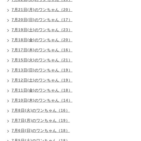
7月21日(月)のワンちゃん（20）
7月20日(日)のワンちゃん（17）
7月19日(土)のワンちゃん（23）
7月18日(金)のワンちゃん（20）
7月17日(木)のワンちゃん（16）
7月15日(火)のワンちゃん（21）
7月13日(日)のワンちゃん（19）
7月12日(土)のワンちゃん（19）
7月11日(金)のワンちゃん（18）
7月10日(木)のワンちゃん（14）
7月8日(火)のワンちゃん（16）
7月7日(月)のワンちゃん（19）
7月6日(日)のワンちゃん（18）
7月5日(土)のワンちゃん（18）