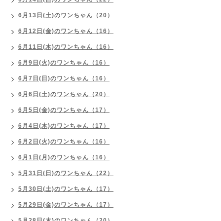
6月13日(土)のワンちゃん（20）
6月12日(金)のワンちゃん（16）
6月11日(木)のワンちゃん（16）
6月9日(火)のワンちゃん（16）
6月7日(日)のワンちゃん（16）
6月6日(土)のワンちゃん（20）
6月5日(金)のワンちゃん（17）
6月4日(木)のワンちゃん（17）
6月2日(火)のワンちゃん（16）
6月1日(月)のワンちゃん（16）
5月31日(日)のワンちゃん（22）
5月30日(土)のワンちゃん（17）
5月29日(金)のワンちゃん（17）
5月28日(木)のワンちゃん（20）