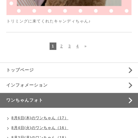
トリミングに来てくれたキャンディちゃん♪
1
2
3
4
»
トップページ
インフォメーション
ワンちゃんフォト
8月6日(木)のワンちゃん（17）
8月4日(火)のワンちゃん（16）
8月3日(月)のワンちゃん（18）