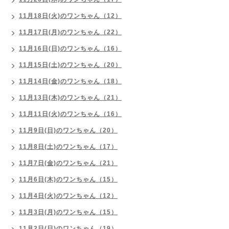
11月18日(火)のワンちゃん（12）
11月17日(月)のワンちゃん（22）
11月16日(日)のワンちゃん（16）
11月15日(土)のワンちゃん（20）
11月14日(金)のワンちゃん（18）
11月13日(木)のワンちゃん（21）
11月11日(火)のワンちゃん（16）
11月9日(日)のワンちゃん（20）
11月8日(土)のワンちゃん（17）
11月7日(金)のワンちゃん（21）
11月6日(木)のワンちゃん（15）
11月4日(火)のワンちゃん（12）
11月3日(月)のワンちゃん（15）
11月2日(日)のワンちゃん（19）