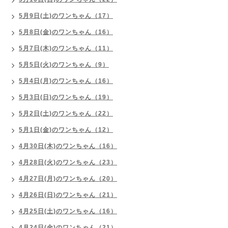
5月9日(土)のワンちゃん（17）
5月8日(金)のワンちゃん（16）
5月7日(木)のワンちゃん（11）
5月5日(火)のワンちゃん（9）
5月4日(月)のワンちゃん（16）
5月3日(日)のワンちゃん（19）
5月2日(土)のワンちゃん（22）
5月1日(金)のワンちゃん（12）
4月30日(木)のワンちゃん（16）
4月28日(火)のワンちゃん（23）
4月27日(月)のワンちゃん（20）
4月26日(日)のワンちゃん（21）
4月25日(土)のワンちゃん（16）
4月24日(金)のワンちゃん（21）