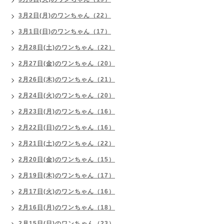
3月2日(月)のワンちゃん（22）
3月1日(日)のワンちゃん（17）
2月28日(土)のワンちゃん（22）
2月27日(金)のワンちゃん（20）
2月26日(木)のワンちゃん（21）
2月24日(火)のワンちゃん（20）
2月23日(月)のワンちゃん（16）
2月22日(日)のワンちゃん（16）
2月21日(土)のワンちゃん（22）
2月20日(金)のワンちゃん（15）
2月19日(木)のワンちゃん（17）
2月17日(火)のワンちゃん（16）
2月16日(月)のワンちゃん（18）
2月15日(日)のワンちゃん（23）