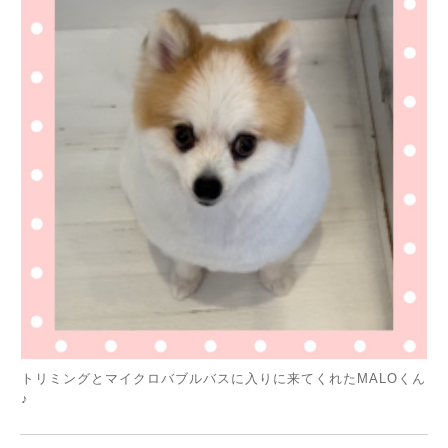
トリミングとマイクロバブルバスに入りに来てくれたMALOくん
♪