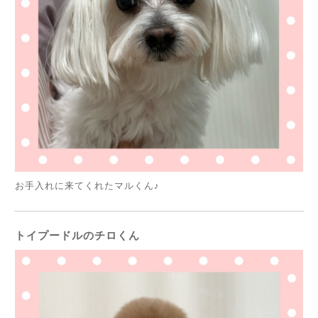
お手入れに来てくれたマルくん♪
トイプードルのチロくん