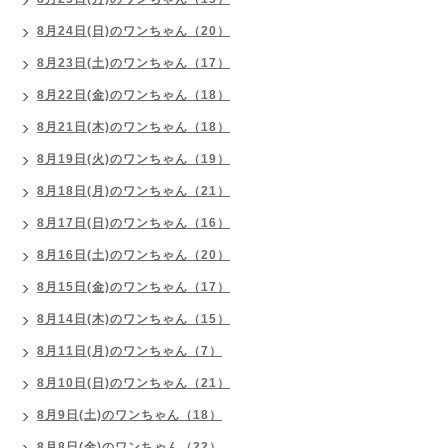
8月24日(日)のワンちゃん（20）
8月23日(土)のワンちゃん（17）
8月22日(金)のワンちゃん（18）
8月21日(木)のワンちゃん（18）
8月19日(火)のワンちゃん（19）
8月18日(月)のワンちゃん（21）
8月17日(日)のワンちゃん（16）
8月16日(土)のワンちゃん（20）
8月15日(金)のワンちゃん（17）
8月14日(木)のワンちゃん（15）
8月11日(月)のワンちゃん（7）
8月10日(日)のワンちゃん（21）
8月9日(土)のワンちゃん（18）
8月8日(金)のワンちゃん（22）