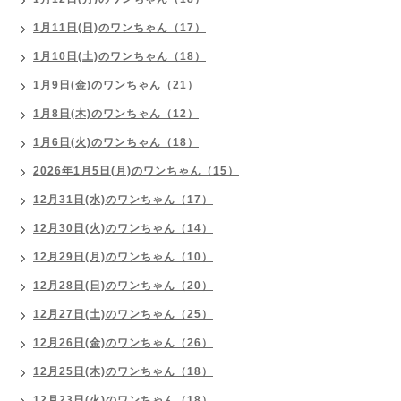
1月11日(日)のワンちゃん（17）
1月10日(土)のワンちゃん（18）
1月9日(金)のワンちゃん（21）
1月8日(木)のワンちゃん（12）
1月6日(火)のワンちゃん（18）
2026年1月5日(月)のワンちゃん（15）
12月31日(水)のワンちゃん（17）
12月30日(火)のワンちゃん（14）
12月29日(月)のワンちゃん（10）
12月28日(日)のワンちゃん（20）
12月27日(土)のワンちゃん（25）
12月26日(金)のワンちゃん（26）
12月25日(木)のワンちゃん（18）
12月23日(火)のワンちゃん（18）