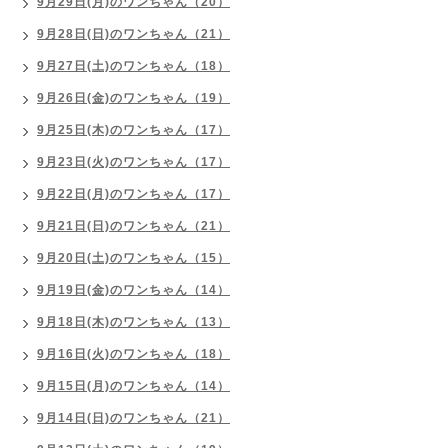
9月29日(月)のワンちゃん（20）
9月28日(日)のワンちゃん（21）
9月27日(土)のワンちゃん（18）
9月26日(金)のワンちゃん（19）
9月25日(木)のワンちゃん（17）
9月23日(火)のワンちゃん（17）
9月22日(月)のワンちゃん（17）
9月21日(日)のワンちゃん（21）
9月20日(土)のワンちゃん（15）
9月19日(金)のワンちゃん（14）
9月18日(木)のワンちゃん（13）
9月16日(火)のワンちゃん（18）
9月15日(月)のワンちゃん（14）
9月14日(日)のワンちゃん（21）