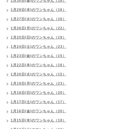
1月30日(金)のワンちゃん（18）
1月29日(木)のワンちゃん（16）
1月27日(火)のワンちゃん（16）
1月26日(月)のワンちゃん（22）
1月25日(日)のワンちゃん（19）
1月24日(土)のワンちゃん（23）
1月23日(金)のワンちゃん（15）
1月22日(木)のワンちゃん（16）
1月20日(火)のワンちゃん（15）
1月19日(月)のワンちゃん（23）
1月18日(日)のワンちゃん（20）
1月17日(土)のワンちゃん（17）
1月16日(金)のワンちゃん（20）
1月15日(木)のワンちゃん（18）