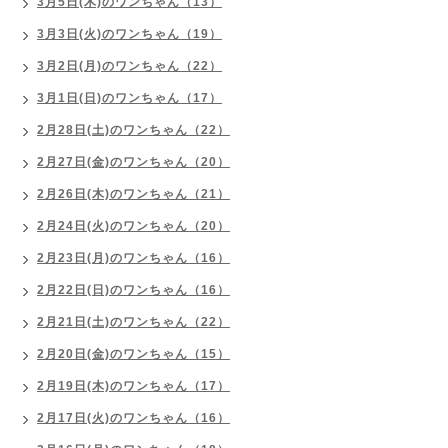
3月5日(木)のワンちゃん（13）
3月3日(火)のワンちゃん（19）
3月2日(月)のワンちゃん（22）
3月1日(日)のワンちゃん（17）
2月28日(土)のワンちゃん（22）
2月27日(金)のワンちゃん（20）
2月26日(木)のワンちゃん（21）
2月24日(火)のワンちゃん（20）
2月23日(月)のワンちゃん（16）
2月22日(日)のワンちゃん（16）
2月21日(土)のワンちゃん（22）
2月20日(金)のワンちゃん（15）
2月19日(木)のワンちゃん（17）
2月17日(火)のワンちゃん（16）