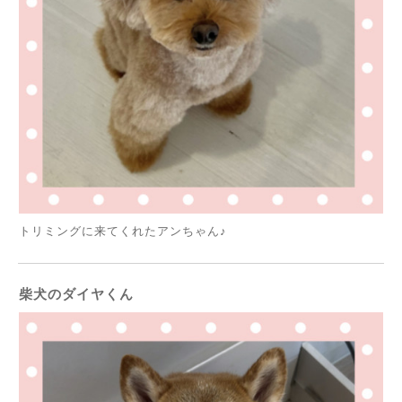
トリミングに来てくれたアンちゃん♪
柴犬のダイヤくん