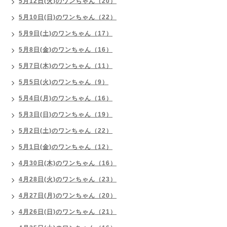
5月12日(火)のワンちゃん（20）
5月10日(日)のワンちゃん（22）
5月9日(土)のワンちゃん（17）
5月8日(金)のワンちゃん（16）
5月7日(木)のワンちゃん（11）
5月5日(火)のワンちゃん（9）
5月4日(月)のワンちゃん（16）
5月3日(日)のワンちゃん（19）
5月2日(土)のワンちゃん（22）
5月1日(金)のワンちゃん（12）
4月30日(木)のワンちゃん（16）
4月28日(火)のワンちゃん（23）
4月27日(月)のワンちゃん（20）
4月26日(日)のワンちゃん（21）