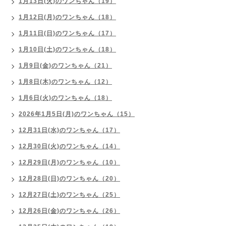
1月13日(火)のワンちゃん（19）
1月12日(月)のワンちゃん（18）
1月11日(日)のワンちゃん（17）
1月10日(土)のワンちゃん（18）
1月9日(金)のワンちゃん（21）
1月8日(木)のワンちゃん（12）
1月6日(火)のワンちゃん（18）
2026年1月5日(月)のワンちゃん（15）
12月31日(水)のワンちゃん（17）
12月30日(火)のワンちゃん（14）
12月29日(月)のワンちゃん（10）
12月28日(日)のワンちゃん（20）
12月27日(土)のワンちゃん（25）
12月26日(金)のワンちゃん（26）