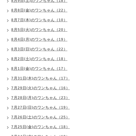
8月9日(土)のワンちゃん（18）
8月8日(金)のワンちゃん（22）
8月7日(木)のワンちゃん（10）
8月5日(火)のワンちゃん（20）
8月4日(月)のワンちゃん（19）
8月3日(日)のワンちゃん（22）
8月2日(土)のワンちゃん（18）
8月1日(金)のワンちゃん（17）
7月31日(木)のワンちゃん（17）
7月29日(火)のワンちゃん（16）
7月28日(月)のワンちゃん（23）
7月27日(日)のワンちゃん（19）
7月26日(土)のワンちゃん（25）
7月25日(金)のワンちゃん（18）