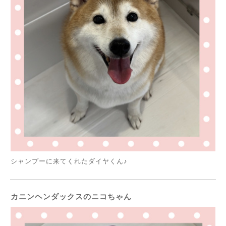
シャンプーに来てくれたダイヤくん♪
カニンヘンダックスのニコちゃん