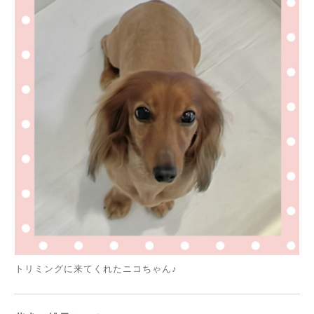
トリミングに来てくれたニコちゃん♪