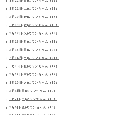
3月22日(日)のワンちゃん（22）
3月21日(土)のワンちゃん（21）
3月20日(金)のワンちゃん（16）
3月19日(木)のワンちゃん（13）
3月17日(火)のワンちゃん（18）
3月16日(月)のワンちゃん（18）
3月15日(日)のワンちゃん（23）
3月14日(土)のワンちゃん（21）
3月13日(金)のワンちゃん（14）
3月12日(木)のワンちゃん（19）
3月10日(火)のワンちゃん（16）
3月8日(日)のワンちゃん（19）
3月7日(土)のワンちゃん（16）
3月6日(金)のワンちゃん（15）