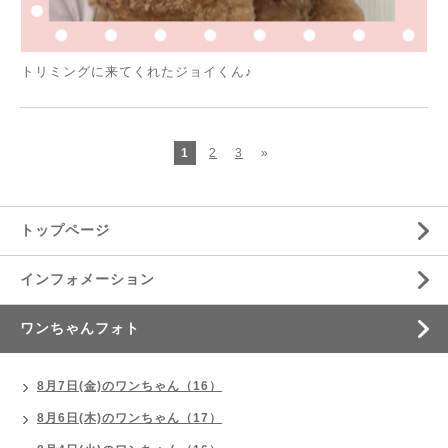
トリミングに来てくれたジョイくん♪
1
2
3
»
トップページ
インフォメーション
ワンちゃんフォト
8月7日(金)のワンちゃん（16）
8月6日(木)のワンちゃん（17）