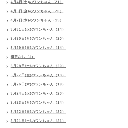
4月4日(土)のワンちゃん（21）
4月3日(金)のワンちゃん（20）
4月2日(木)のワンちゃん（15）
3月31日(火)のワンちゃん（14）
3月30日(月)のワンちゃん（20）
3月29日(日)のワンちゃん（14）
指定なし（1）
3月28日(土)のワンちゃん（20）
3月27日(金)のワンちゃん（18）
3月26日(木)のワンちゃん（18）
3月24日(火)のワンちゃん（20）
3月23日(月)のワンちゃん（14）
3月22日(日)のワンちゃん（22）
3月21日(土)のワンちゃん（21）