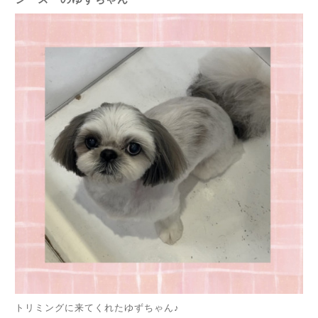
トリミングに来てくれたゆずちゃん♪