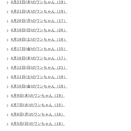
4月23日(木)のワンちゃん（19）
4月21日(火)のワンちゃん（19）
4月20日(月)のワンちゃん（17）
4月19日(日)のワンちゃん（26）
4月18日(土)のワンちゃん（16）
4月17日(金)のワンちゃん（15）
4月16日(木)のワンちゃん（17）
4月12日(日)のワンちゃん（21）
4月11日(土)のワンちゃん（19）
4月10日(金)のワンちゃん（18）
4月9日(木)のワンちゃん（19）
4月7日(火)のワンちゃん（15）
4月6日(月)のワンちゃん（16）
4月5日(日)のワンちゃん（18）