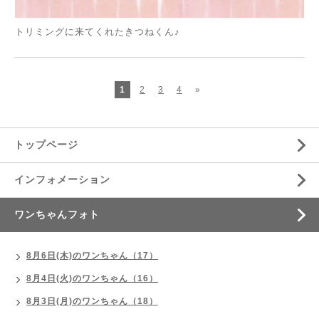
トリミングに来てくれたきつねくん♪
1
2
3
4
»
トップページ
インフォメーション
ワンちゃんフォト
8月6日(木)のワンちゃん（17）
8月4日(火)のワンちゃん（16）
8月3日(月)のワンちゃん（18）