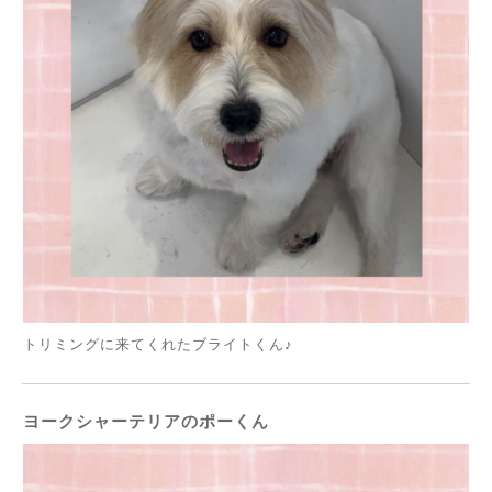
トリミングに来てくれたブライトくん♪
ヨークシャーテリアのポーくん