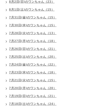
8月2日(日)のワンちゃん（23）
8月1日(土)のワンちゃん（15）
7月31日(金)のワンちゃん（15）
7月30日(木)のワンちゃん（15）
7月28日(火)のワンちゃん（13）
7月27日(月)のワンちゃん（18）
7月26日(日)のワンちゃん（21）
7月25日(土)のワンちゃん（20）
7月24日(金)のワンちゃん（22）
7月23日(木)のワンちゃん（18）
7月21日(火)のワンちゃん（15）
7月20日(月)のワンちゃん（20）
7月19日(日)のワンちゃん（21）
7月18日(土)のワンちゃん（24）