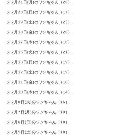
7月21日(月)のワンちゃん（20）
7月20日(日)のワンちゃん（17）
7月19日(土)のワンちゃん（23）
7月18日(金)のワンちゃん（20）
7月17日(木)のワンちゃん（16）
7月15日(火)のワンちゃん（21）
7月13日(日)のワンちゃん（19）
7月12日(土)のワンちゃん（19）
7月11日(金)のワンちゃん（18）
7月10日(木)のワンちゃん（14）
7月8日(火)のワンちゃん（16）
7月7日(月)のワンちゃん（19）
7月6日(日)のワンちゃん（18）
7月5日(土)のワンちゃん（18）