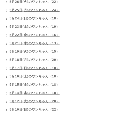
5月26日(火)のワンちゃん（22）
5月25日(月)のワンちゃん（24）
5月24日(日)のワンちゃん（18）
5月23日(土)のワンちゃん（19）
5月22日(金)のワンちゃん（16）
5月21日(木)のワンちゃん（13）
5月19日(火)のワンちゃん（15）
5月18日(月)のワンちゃん（20）
5月17日(日)のワンちゃん（18）
5月16日(土)のワンちゃん（18）
5月15日(金)のワンちゃん（18）
5月14日(木)のワンちゃん（18）
5月12日(火)のワンちゃん（20）
5月10日(日)のワンちゃん（22）