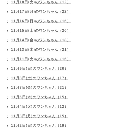
11月18日(火)のワンちゃん（12）
11月17日(月)のワンちゃん（22）
11月16日(日)のワンちゃん（16）
11月15日(土)のワンちゃん（20）
11月14日(金)のワンちゃん（18）
11月13日(木)のワンちゃん（21）
11月11日(火)のワンちゃん（16）
11月9日(日)のワンちゃん（20）
11月8日(土)のワンちゃん（17）
11月7日(金)のワンちゃん（21）
11月6日(木)のワンちゃん（15）
11月4日(火)のワンちゃん（12）
11月3日(月)のワンちゃん（15）
11月2日(日)のワンちゃん（19）