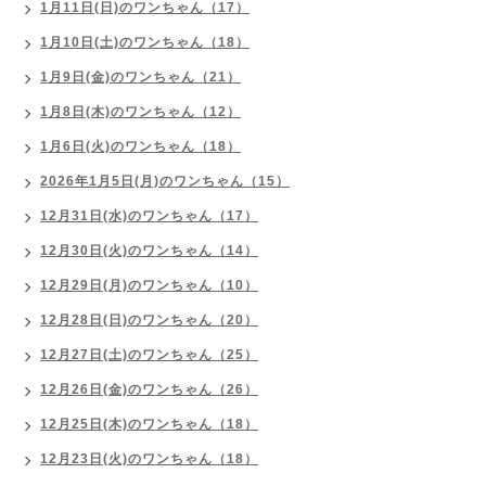
1月11日(日)のワンちゃん（17）
1月10日(土)のワンちゃん（18）
1月9日(金)のワンちゃん（21）
1月8日(木)のワンちゃん（12）
1月6日(火)のワンちゃん（18）
2026年1月5日(月)のワンちゃん（15）
12月31日(水)のワンちゃん（17）
12月30日(火)のワンちゃん（14）
12月29日(月)のワンちゃん（10）
12月28日(日)のワンちゃん（20）
12月27日(土)のワンちゃん（25）
12月26日(金)のワンちゃん（26）
12月25日(木)のワンちゃん（18）
12月23日(火)のワンちゃん（18）