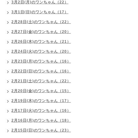
3月2日(月)のワンちゃん（22）
3月1日(日)のワンちゃん（17）
2月28日(土)のワンちゃん（22）
2月27日(金)のワンちゃん（20）
2月26日(木)のワンちゃん（21）
2月24日(火)のワンちゃん（20）
2月23日(月)のワンちゃん（16）
2月22日(日)のワンちゃん（16）
2月21日(土)のワンちゃん（22）
2月20日(金)のワンちゃん（15）
2月19日(木)のワンちゃん（17）
2月17日(火)のワンちゃん（16）
2月16日(月)のワンちゃん（18）
2月15日(日)のワンちゃん（23）