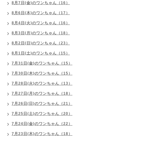
8月7日(金)のワンちゃん（16）
8月6日(木)のワンちゃん（17）
8月4日(火)のワンちゃん（16）
8月3日(月)のワンちゃん（18）
8月2日(日)のワンちゃん（23）
8月1日(土)のワンちゃん（15）
7月31日(金)のワンちゃん（15）
7月30日(木)のワンちゃん（15）
7月28日(火)のワンちゃん（13）
7月27日(月)のワンちゃん（18）
7月26日(日)のワンちゃん（21）
7月25日(土)のワンちゃん（20）
7月24日(金)のワンちゃん（22）
7月23日(木)のワンちゃん（18）