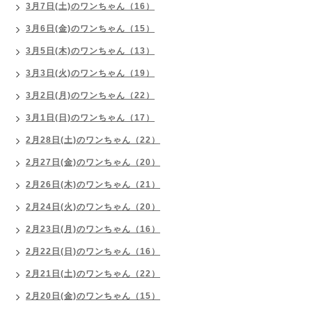
3月7日(土)のワンちゃん（16）
3月6日(金)のワンちゃん（15）
3月5日(木)のワンちゃん（13）
3月3日(火)のワンちゃん（19）
3月2日(月)のワンちゃん（22）
3月1日(日)のワンちゃん（17）
2月28日(土)のワンちゃん（22）
2月27日(金)のワンちゃん（20）
2月26日(木)のワンちゃん（21）
2月24日(火)のワンちゃん（20）
2月23日(月)のワンちゃん（16）
2月22日(日)のワンちゃん（16）
2月21日(土)のワンちゃん（22）
2月20日(金)のワンちゃん（15）