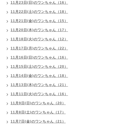
11月23日(日)のワンちゃん（16）
11月22日(土)のワンちゃん（18）
11月21日(金)のワンちゃん（15）
11月20日(木)のワンちゃん（17）
11月18日(火)のワンちゃん（12）
11月17日(月)のワンちゃん（22）
11月16日(日)のワンちゃん（16）
11月15日(土)のワンちゃん（20）
11月14日(金)のワンちゃん（18）
11月13日(木)のワンちゃん（21）
11月11日(火)のワンちゃん（16）
11月9日(日)のワンちゃん（20）
11月8日(土)のワンちゃん（17）
11月7日(金)のワンちゃん（21）