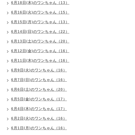
6月18日(木)のワンちゃん（13）
6月16日(火)のワンちゃん（15）
6月15日(月)のワンちゃん（13）
6月14日(日)のワンちゃん（22）
6月13日(土)のワンちゃん（20）
6月12日(金)のワンちゃん（16）
6月11日(木)のワンちゃん（16）
6月9日(火)のワンちゃん（16）
6月7日(日)のワンちゃん（16）
6月6日(土)のワンちゃん（20）
6月5日(金)のワンちゃん（17）
6月4日(木)のワンちゃん（17）
6月2日(火)のワンちゃん（16）
6月1日(月)のワンちゃん（16）