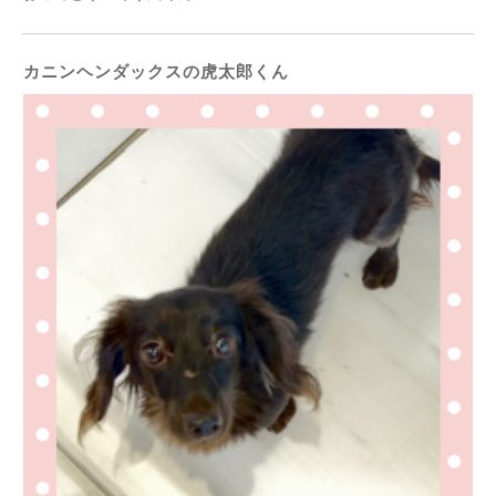
カニンヘンダックスの虎太郎くん