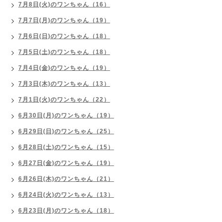
7月8日(火)のワンちゃん（16）
7月7日(月)のワンちゃん（19）
7月6日(日)のワンちゃん（18）
7月5日(土)のワンちゃん（18）
7月4日(金)のワンちゃん（19）
7月3日(木)のワンちゃん（13）
7月1日(火)のワンちゃん（22）
6月30日(月)のワンちゃん（19）
6月29日(日)のワンちゃん（25）
6月28日(土)のワンちゃん（15）
6月27日(金)のワンちゃん（19）
6月26日(木)のワンちゃん（21）
6月24日(火)のワンちゃん（13）
6月23日(月)のワンちゃん（18）