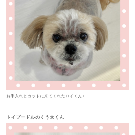
お手入れとカットに来てくれたロイくん♪
トイプードルのくう太くん