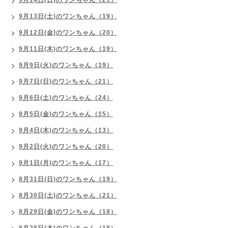
9月13日(土)のワンちゃん（19）
9月12日(金)のワンちゃん（20）
9月11日(木)のワンちゃん（19）
9月9日(火)のワンちゃん（19）
9月7日(日)のワンちゃん（21）
9月6日(土)のワンちゃん（24）
9月5日(金)のワンちゃん（15）
9月4日(木)のワンちゃん（13）
9月2日(火)のワンちゃん（20）
9月1日(月)のワンちゃん（17）
8月31日(日)のワンちゃん（19）
8月30日(土)のワンちゃん（21）
8月29日(金)のワンちゃん（18）
8月28日(木)のワンちゃん（18）