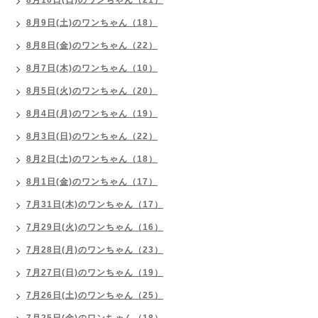
8月9日(土)のワンちゃん（18）
8月8日(金)のワンちゃん（22）
8月7日(木)のワンちゃん（10）
8月5日(火)のワンちゃん（20）
8月4日(月)のワンちゃん（19）
8月3日(日)のワンちゃん（22）
8月2日(土)のワンちゃん（18）
8月1日(金)のワンちゃん（17）
7月31日(木)のワンちゃん（17）
7月29日(火)のワンちゃん（16）
7月28日(月)のワンちゃん（23）
7月27日(日)のワンちゃん（19）
7月26日(土)のワンちゃん（25）
7月25日(金)のワンちゃん（18）