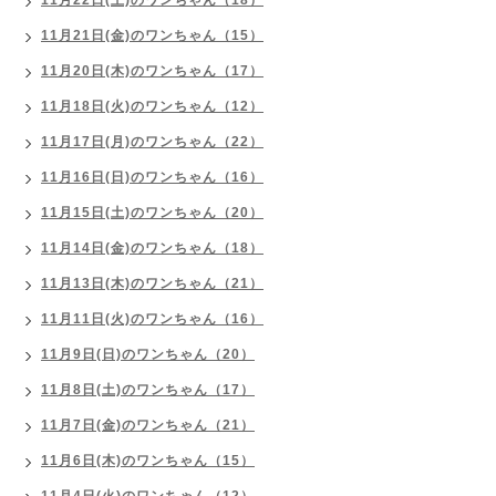
11月21日(金)のワンちゃん（15）
11月20日(木)のワンちゃん（17）
11月18日(火)のワンちゃん（12）
11月17日(月)のワンちゃん（22）
11月16日(日)のワンちゃん（16）
11月15日(土)のワンちゃん（20）
11月14日(金)のワンちゃん（18）
11月13日(木)のワンちゃん（21）
11月11日(火)のワンちゃん（16）
11月9日(日)のワンちゃん（20）
11月8日(土)のワンちゃん（17）
11月7日(金)のワンちゃん（21）
11月6日(木)のワンちゃん（15）
11月4日(火)のワンちゃん（12）