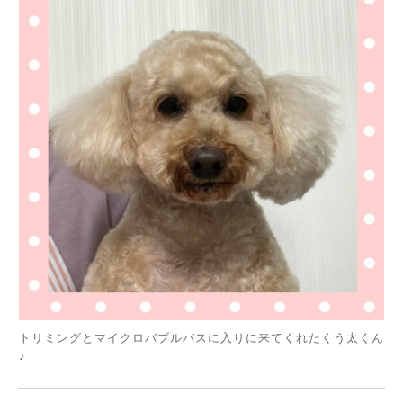
トリミングとマイクロバブルバスに入りに来てくれたくう太くん
♪