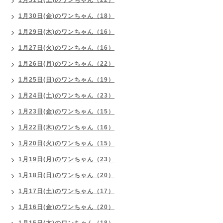
1月30日(金)のワンちゃん（18）
1月29日(木)のワンちゃん（16）
1月27日(火)のワンちゃん（16）
1月26日(月)のワンちゃん（22）
1月25日(日)のワンちゃん（19）
1月24日(土)のワンちゃん（23）
1月23日(金)のワンちゃん（15）
1月22日(木)のワンちゃん（16）
1月20日(火)のワンちゃん（15）
1月19日(月)のワンちゃん（23）
1月18日(日)のワンちゃん（20）
1月17日(土)のワンちゃん（17）
1月16日(金)のワンちゃん（20）
1月15日(木)のワンちゃん（18）