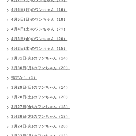
4月6日(月)のワンちゃん（16）
4月5日(日)のワンちゃん（18）
4月4日(土)のワンちゃん（21）
4月3日(金)のワンちゃん（20）
4月2日(木)のワンちゃん（15）
3月31日(火)のワンちゃん（14）
3月30日(月)のワンちゃん（20）
指定なし（1）
3月29日(日)のワンちゃん（14）
3月28日(土)のワンちゃん（20）
3月27日(金)のワンちゃん（18）
3月26日(木)のワンちゃん（18）
3月24日(火)のワンちゃん（20）
3月23日(月)のワンちゃん（14）