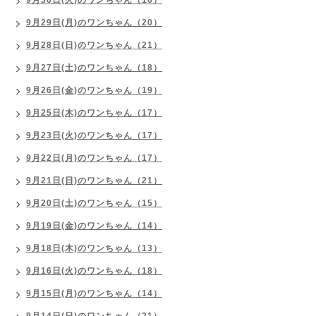
9月29日(月)のワンちゃん（20）
9月28日(日)のワンちゃん（21）
9月27日(土)のワンちゃん（18）
9月26日(金)のワンちゃん（19）
9月25日(木)のワンちゃん（17）
9月23日(火)のワンちゃん（17）
9月22日(月)のワンちゃん（17）
9月21日(日)のワンちゃん（21）
9月20日(土)のワンちゃん（15）
9月19日(金)のワンちゃん（14）
9月18日(木)のワンちゃん（13）
9月16日(火)のワンちゃん（18）
9月15日(月)のワンちゃん（14）
9月14日(日)のワンちゃん（21）