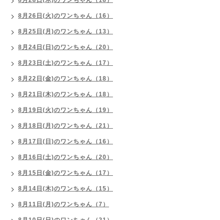
8月26日(火)のワンちゃん（16）
8月25日(月)のワンちゃん（13）
8月24日(日)のワンちゃん（20）
8月23日(土)のワンちゃん（17）
8月22日(金)のワンちゃん（18）
8月21日(木)のワンちゃん（18）
8月19日(火)のワンちゃん（19）
8月18日(月)のワンちゃん（21）
8月17日(日)のワンちゃん（16）
8月16日(土)のワンちゃん（20）
8月15日(金)のワンちゃん（17）
8月14日(木)のワンちゃん（15）
8月11日(月)のワンちゃん（7）
8月10日(日)のワンちゃん（21）