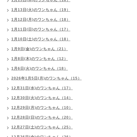
1月13日(火)のワンちゃん（19）
1月12日(月)のワンちゃん（18）
1月11日(日)のワンちゃん（17）
1月10日(土)のワンちゃん（18）
1月9日(金)のワンちゃん（21）
1月8日(木)のワンちゃん（12）
1月6日(火)のワンちゃん（18）
2026年1月5日(月)のワンちゃん（15）
12月31日(水)のワンちゃん（17）
12月30日(火)のワンちゃん（14）
12月29日(月)のワンちゃん（10）
12月28日(日)のワンちゃん（20）
12月27日(土)のワンちゃん（25）
12月26日(金)のワンちゃん（26）