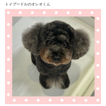
トイプードルのオレオくん