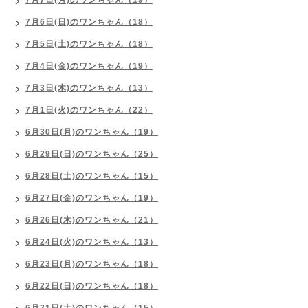
7月6日(日)のワンちゃん（18）
7月5日(土)のワンちゃん（18）
7月4日(金)のワンちゃん（19）
7月3日(木)のワンちゃん（13）
7月1日(火)のワンちゃん（22）
6月30日(月)のワンちゃん（19）
6月29日(日)のワンちゃん（25）
6月28日(土)のワンちゃん（15）
6月27日(金)のワンちゃん（19）
6月26日(木)のワンちゃん（21）
6月24日(火)のワンちゃん（13）
6月23日(月)のワンちゃん（18）
6月22日(日)のワンちゃん（18）
6月21日(土)のワンちゃん（15）