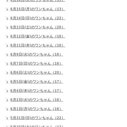
6月15日(月)のワンちゃん（13）
6月14日(日)のワンちゃん（22）
6月13日(土)のワンちゃん（20）
6月12日(金)のワンちゃん（16）
6月11日(木)のワンちゃん（16）
6月9日(火)のワンちゃん（16）
6月7日(日)のワンちゃん（16）
6月6日(土)のワンちゃん（20）
6月5日(金)のワンちゃん（17）
6月4日(木)のワンちゃん（17）
6月2日(火)のワンちゃん（16）
6月1日(月)のワンちゃん（16）
5月31日(日)のワンちゃん（22）
5月30日(土)のワンちゃん（17）