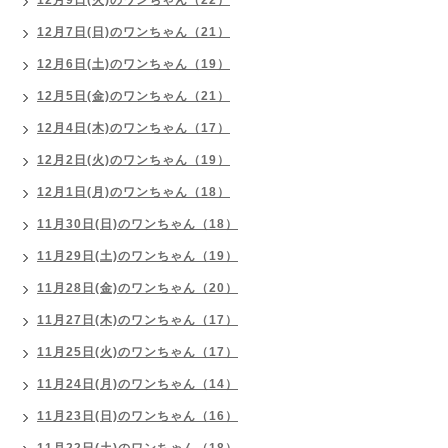
12月7日(日)のワンちゃん（21）
12月6日(土)のワンちゃん（19）
12月5日(金)のワンちゃん（21）
12月4日(木)のワンちゃん（17）
12月2日(火)のワンちゃん（19）
12月1日(月)のワンちゃん（18）
11月30日(日)のワンちゃん（18）
11月29日(土)のワンちゃん（19）
11月28日(金)のワンちゃん（20）
11月27日(木)のワンちゃん（17）
11月25日(火)のワンちゃん（17）
11月24日(月)のワンちゃん（14）
11月23日(日)のワンちゃん（16）
11月22日(土)のワンちゃん（18）