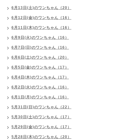
6月13日(土)のワンちゃん（20）
6月12日(金)のワンちゃん（16）
6月11日(木)のワンちゃん（16）
6月9日(火)のワンちゃん（16）
6月7日(日)のワンちゃん（16）
6月6日(土)のワンちゃん（20）
6月5日(金)のワンちゃん（17）
6月4日(木)のワンちゃん（17）
6月2日(火)のワンちゃん（16）
6月1日(月)のワンちゃん（16）
5月31日(日)のワンちゃん（22）
5月30日(土)のワンちゃん（17）
5月29日(金)のワンちゃん（17）
5月28日(木)のワンちゃん（20）