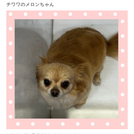
チワワのメロンちゃん