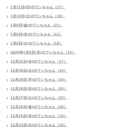
1月11日(日)のワンちゃん（17）
1月10日(土)のワンちゃん（18）
1月9日(金)のワンちゃん（21）
1月8日(木)のワンちゃん（12）
1月6日(火)のワンちゃん（18）
2026年1月5日(月)のワンちゃん（15）
12月31日(水)のワンちゃん（17）
12月30日(火)のワンちゃん（14）
12月29日(月)のワンちゃん（10）
12月28日(日)のワンちゃん（20）
12月27日(土)のワンちゃん（25）
12月26日(金)のワンちゃん（26）
12月25日(木)のワンちゃん（18）
12月23日(火)のワンちゃん（18）