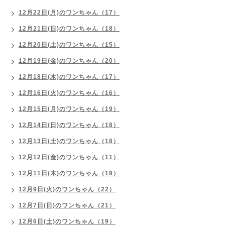
12月22日(月)のワンちゃん（17）
12月21日(日)のワンちゃん（18）
12月20日(土)のワンちゃん（15）
12月19日(金)のワンちゃん（20）
12月18日(木)のワンちゃん（17）
12月16日(火)のワンちゃん（16）
12月15日(月)のワンちゃん（19）
12月14日(日)のワンちゃん（18）
12月13日(土)のワンちゃん（18）
12月12日(金)のワンちゃん（11）
12月11日(木)のワンちゃん（19）
12月9日(火)のワンちゃん（22）
12月7日(日)のワンちゃん（21）
12月6日(土)のワンちゃん（19）