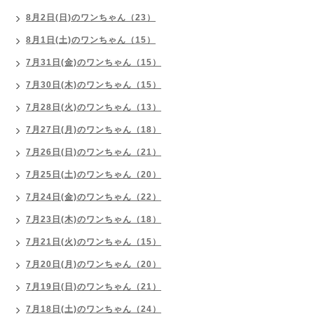
8月2日(日)のワンちゃん（23）
8月1日(土)のワンちゃん（15）
7月31日(金)のワンちゃん（15）
7月30日(木)のワンちゃん（15）
7月28日(火)のワンちゃん（13）
7月27日(月)のワンちゃん（18）
7月26日(日)のワンちゃん（21）
7月25日(土)のワンちゃん（20）
7月24日(金)のワンちゃん（22）
7月23日(木)のワンちゃん（18）
7月21日(火)のワンちゃん（15）
7月20日(月)のワンちゃん（20）
7月19日(日)のワンちゃん（21）
7月18日(土)のワンちゃん（24）