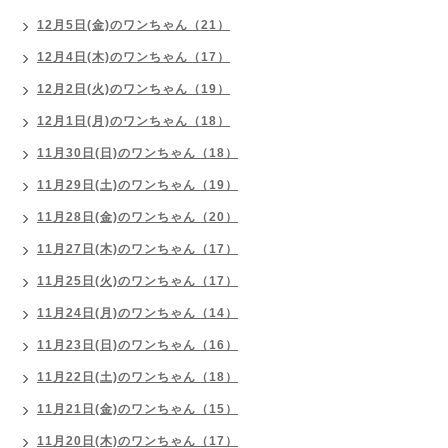
12月5日(金)のワンちゃん（21）
12月4日(木)のワンちゃん（17）
12月2日(火)のワンちゃん（19）
12月1日(月)のワンちゃん（18）
11月30日(日)のワンちゃん（18）
11月29日(土)のワンちゃん（19）
11月28日(金)のワンちゃん（20）
11月27日(木)のワンちゃん（17）
11月25日(火)のワンちゃん（17）
11月24日(月)のワンちゃん（14）
11月23日(日)のワンちゃん（16）
11月22日(土)のワンちゃん（18）
11月21日(金)のワンちゃん（15）
11月20日(木)のワンちゃん（17）