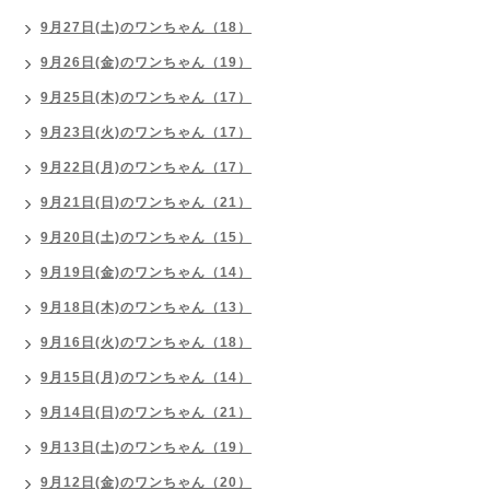
9月27日(土)のワンちゃん（18）
9月26日(金)のワンちゃん（19）
9月25日(木)のワンちゃん（17）
9月23日(火)のワンちゃん（17）
9月22日(月)のワンちゃん（17）
9月21日(日)のワンちゃん（21）
9月20日(土)のワンちゃん（15）
9月19日(金)のワンちゃん（14）
9月18日(木)のワンちゃん（13）
9月16日(火)のワンちゃん（18）
9月15日(月)のワンちゃん（14）
9月14日(日)のワンちゃん（21）
9月13日(土)のワンちゃん（19）
9月12日(金)のワンちゃん（20）