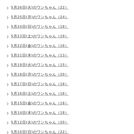
5月26日(火)のワンちゃん（22）
5月25日(月)のワンちゃん（24）
5月24日(日)のワンちゃん（18）
5月23日(土)のワンちゃん（19）
5月22日(金)のワンちゃん（16）
5月21日(木)のワンちゃん（13）
5月19日(火)のワンちゃん（15）
5月18日(月)のワンちゃん（20）
5月17日(日)のワンちゃん（18）
5月16日(土)のワンちゃん（18）
5月15日(金)のワンちゃん（18）
5月14日(木)のワンちゃん（18）
5月12日(火)のワンちゃん（20）
5月10日(日)のワンちゃん（22）