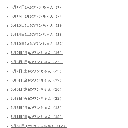
6月17日(火)のワンちゃん（17）
6月16日(月)のワンちゃん（21）
6月15日(日)のワンちゃん（19）
6月14日(土)のワンちゃん（18）
6月10日(火)のワンちゃん（22）
6月9日(月)のワンちゃん（16）
6月8日(日)のワンちゃん（23）
6月7日(土)のワンちゃん（25）
6月6日(金)のワンちゃん（19）
6月5日(木)のワンちゃん（16）
6月3日(火)のワンちゃん（22）
6月2日(月)のワンちゃん（18）
6月1日(日)のワンちゃん（18）
5月31日 (土)のワンちゃん（12）