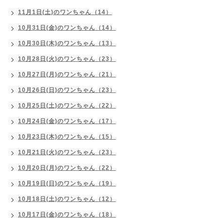
11月1日(土)のワンちゃん（14）
10月31日(金)のワンちゃん（14）
10月30日(木)のワンちゃん（13）
10月28日(火)のワンちゃん（23）
10月27日(月)のワンちゃん（21）
10月26日(日)のワンちゃん（23）
10月25日(土)のワンちゃん（22）
10月24日(金)のワンちゃん（17）
10月23日(木)のワンちゃん（15）
10月21日(火)のワンちゃん（23）
10月20日(月)のワンちゃん（22）
10月19日(日)のワンちゃん（19）
10月18日(土)のワンちゃん（12）
10月17日(金)のワンちゃん（18）