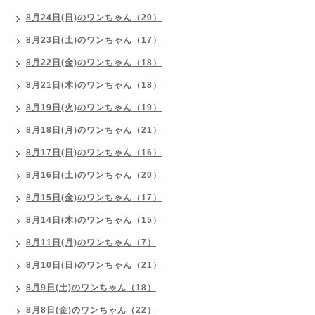
8月24日(日)のワンちゃん（20）
8月23日(土)のワンちゃん（17）
8月22日(金)のワンちゃん（18）
8月21日(木)のワンちゃん（18）
8月19日(火)のワンちゃん（19）
8月18日(月)のワンちゃん（21）
8月17日(日)のワンちゃん（16）
8月16日(土)のワンちゃん（20）
8月15日(金)のワンちゃん（17）
8月14日(木)のワンちゃん（15）
8月11日(月)のワンちゃん（7）
8月10日(日)のワンちゃん（21）
8月9日(土)のワンちゃん（18）
8月8日(金)のワンちゃん（22）