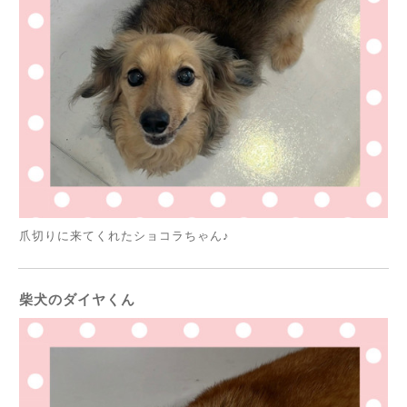
爪切りに来てくれたショコラちゃん♪
柴犬のダイヤくん