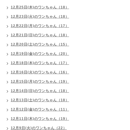
12月25日(木)のワンちゃん（18）
12月23日(火)のワンちゃん（18）
12月22日(月)のワンちゃん（17）
12月21日(日)のワンちゃん（18）
12月20日(土)のワンちゃん（15）
12月19日(金)のワンちゃん（20）
12月18日(木)のワンちゃん（17）
12月16日(火)のワンちゃん（16）
12月15日(月)のワンちゃん（19）
12月14日(日)のワンちゃん（18）
12月13日(土)のワンちゃん（18）
12月12日(金)のワンちゃん（11）
12月11日(木)のワンちゃん（19）
12月9日(火)のワンちゃん（22）