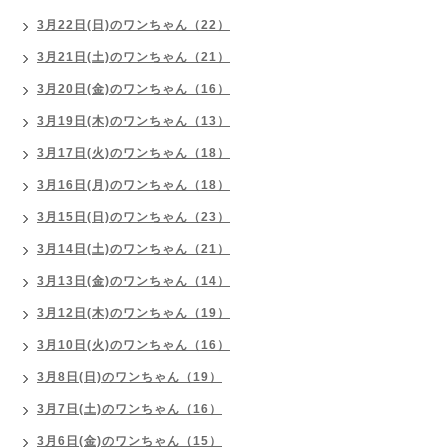
3月22日(日)のワンちゃん（22）
3月21日(土)のワンちゃん（21）
3月20日(金)のワンちゃん（16）
3月19日(木)のワンちゃん（13）
3月17日(火)のワンちゃん（18）
3月16日(月)のワンちゃん（18）
3月15日(日)のワンちゃん（23）
3月14日(土)のワンちゃん（21）
3月13日(金)のワンちゃん（14）
3月12日(木)のワンちゃん（19）
3月10日(火)のワンちゃん（16）
3月8日(日)のワンちゃん（19）
3月7日(土)のワンちゃん（16）
3月6日(金)のワンちゃん（15）