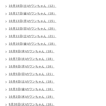
10月18日(土)のワンちゃん（12）
10月17日(金)のワンちゃん（18）
10月13日(月)のワンちゃん（15）
10月12日(日)のワンちゃん（20）
10月11日(土)のワンちゃん（21）
10月10日(金)のワンちゃん（18）
10月9日(木)のワンちゃん（18）
10月7日(火)のワンちゃん（18）
10月6日(月)のワンちゃん（16）
10月5日(日)のワンちゃん（21）
10月4日(土)のワンちゃん（18）
10月3日(金)のワンちゃん（16）
10月2日(木)のワンちゃん（19）
9月30日(火)のワンちゃん（16）