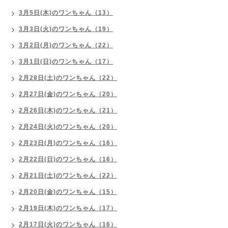
3月5日(木)のワンちゃん（13）
3月3日(火)のワンちゃん（19）
3月2日(月)のワンちゃん（22）
3月1日(日)のワンちゃん（17）
2月28日(土)のワンちゃん（22）
2月27日(金)のワンちゃん（20）
2月26日(木)のワンちゃん（21）
2月24日(火)のワンちゃん（20）
2月23日(月)のワンちゃん（16）
2月22日(日)のワンちゃん（16）
2月21日(土)のワンちゃん（22）
2月20日(金)のワンちゃん（15）
2月19日(木)のワンちゃん（17）
2月17日(火)のワンちゃん（16）