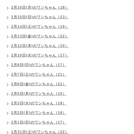
2月16日(月)のワンちゃん（18）
2月15日(日)のワンちゃん（23）
2月14日(土)のワンちゃん（19）
2月13日(金)のワンちゃん（22）
2月12日(木)のワンちゃん（10）
2月10日(火)のワンちゃん（17）
2月8日(日)のワンちゃん（17）
2月7日(土)のワンちゃん（21）
2月6日(金)のワンちゃん（22）
2月5日(木)のワンちゃん（15）
2月3日(火)のワンちゃん（18）
2月2日(月)のワンちゃん（18）
2月1日(日)のワンちゃん（17）
1月31日(土)のワンちゃん（22）