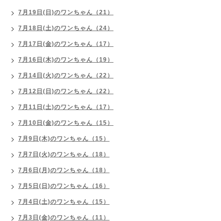
7月19日(日)のワンちゃん（21）
7月18日(土)のワンちゃん（24）
7月17日(金)のワンちゃん（17）
7月16日(木)のワンちゃん（19）
7月14日(火)のワンちゃん（22）
7月12日(日)のワンちゃん（22）
7月11日(土)のワンちゃん（17）
7月10日(金)のワンちゃん（15）
7月9日(木)のワンちゃん（15）
7月7日(火)のワンちゃん（18）
7月6日(月)のワンちゃん（18）
7月5日(日)のワンちゃん（16）
7月4日(土)のワンちゃん（15）
7月3日(金)のワンちゃん（11）