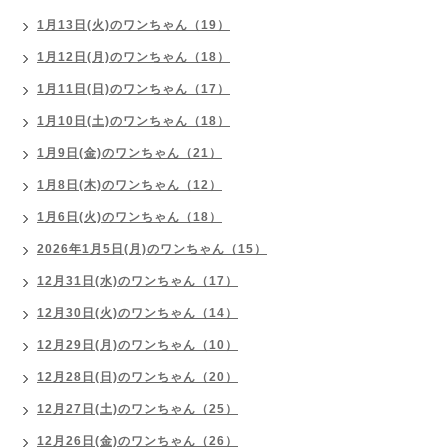
1月13日(火)のワンちゃん（19）
1月12日(月)のワンちゃん（18）
1月11日(日)のワンちゃん（17）
1月10日(土)のワンちゃん（18）
1月9日(金)のワンちゃん（21）
1月8日(木)のワンちゃん（12）
1月6日(火)のワンちゃん（18）
2026年1月5日(月)のワンちゃん（15）
12月31日(水)のワンちゃん（17）
12月30日(火)のワンちゃん（14）
12月29日(月)のワンちゃん（10）
12月28日(日)のワンちゃん（20）
12月27日(土)のワンちゃん（25）
12月26日(金)のワンちゃん（26）