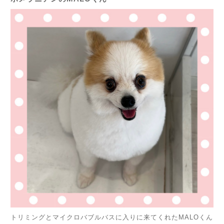
トリミングとマイクロバブルバスに入りに来てくれたMALOくん