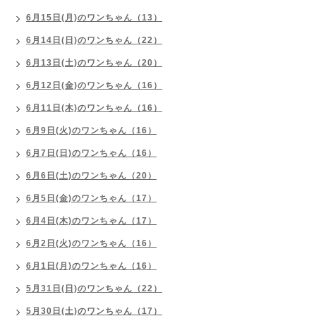
6月15日(月)のワンちゃん（13）
6月14日(日)のワンちゃん（22）
6月13日(土)のワンちゃん（20）
6月12日(金)のワンちゃん（16）
6月11日(木)のワンちゃん（16）
6月9日(火)のワンちゃん（16）
6月7日(日)のワンちゃん（16）
6月6日(土)のワンちゃん（20）
6月5日(金)のワンちゃん（17）
6月4日(木)のワンちゃん（17）
6月2日(火)のワンちゃん（16）
6月1日(月)のワンちゃん（16）
5月31日(日)のワンちゃん（22）
5月30日(土)のワンちゃん（17）