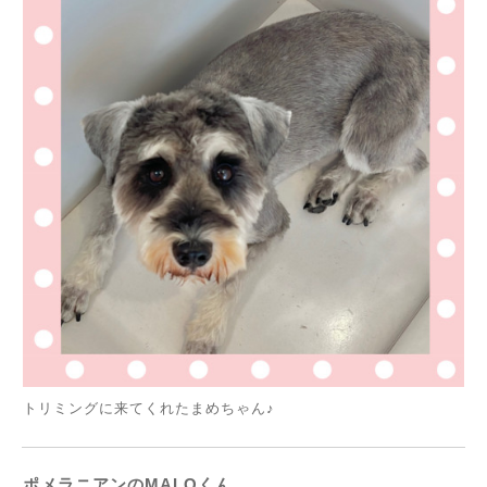
トリミングに来てくれたまめちゃん♪
ポメラニアンのMALOくん