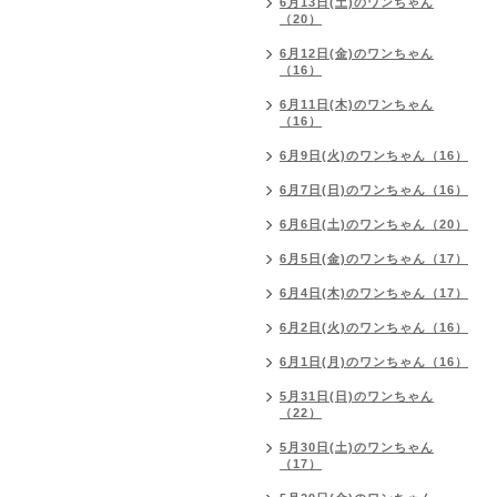
6月13日(土)のワンちゃん
（20）
6月12日(金)のワンちゃん
（16）
6月11日(木)のワンちゃん
（16）
6月9日(火)のワンちゃん（16）
6月7日(日)のワンちゃん（16）
6月6日(土)のワンちゃん（20）
6月5日(金)のワンちゃん（17）
6月4日(木)のワンちゃん（17）
6月2日(火)のワンちゃん（16）
6月1日(月)のワンちゃん（16）
5月31日(日)のワンちゃん
（22）
5月30日(土)のワンちゃん
（17）