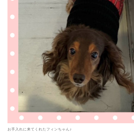
お手入れに来てくれたフィンちゃん♪