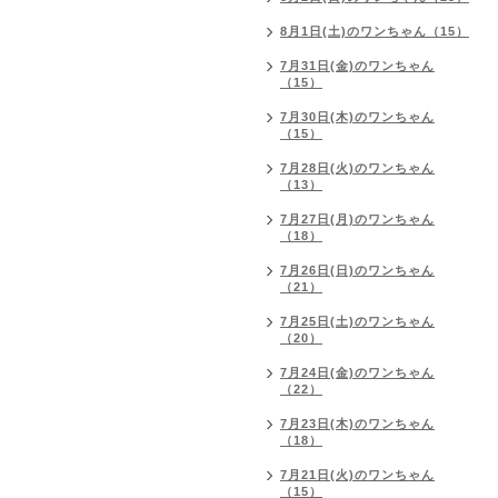
8月1日(土)のワンちゃん（15）
7月31日(金)のワンちゃん
（15）
7月30日(木)のワンちゃん
（15）
7月28日(火)のワンちゃん
（13）
7月27日(月)のワンちゃん
（18）
7月26日(日)のワンちゃん
（21）
7月25日(土)のワンちゃん
（20）
7月24日(金)のワンちゃん
（22）
7月23日(木)のワンちゃん
（18）
7月21日(火)のワンちゃん
（15）