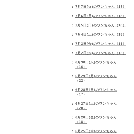
7月7日(火)のワンちゃん（18）
7月6日(月)のワンちゃん（18）
7月5日(日)のワンちゃん（16）
7月4日(土)のワンちゃん（15）
7月3日(金)のワンちゃん（11）
7月2日(木)のワンちゃん（13）
6月30日(火)のワンちゃん
（16）
6月29日(月)のワンちゃん
（22）
6月28日(日)のワンちゃん
（17）
6月27日(土)のワンちゃん
（20）
6月26日(金)のワンちゃん
（18）
6月25日(木)のワンちゃん