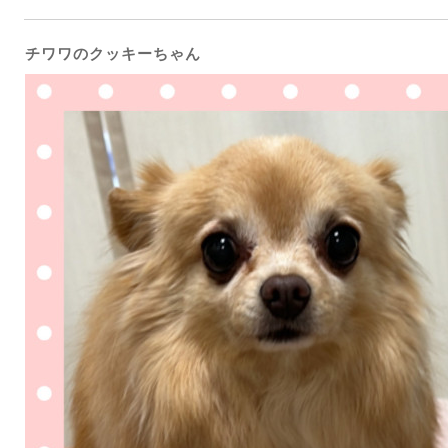
チワワのクッキーちゃん