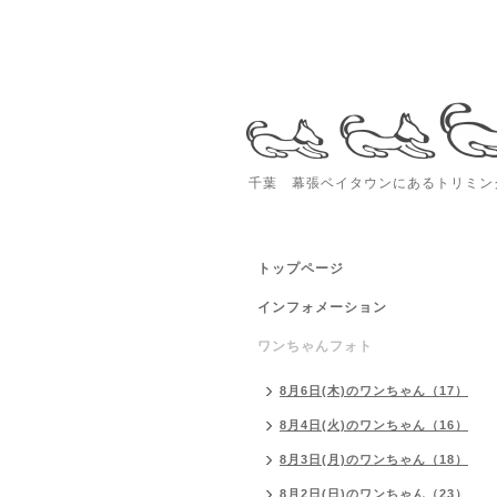
千葉 幕張ベイタウンにあるトリミング
トップページ
インフォメーション
ワンちゃんフォト
8月6日(木)のワンちゃん（17）
8月4日(火)のワンちゃん（16）
8月3日(月)のワンちゃん（18）
8月2日(日)のワンちゃん（23）