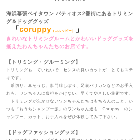
海浜幕張ベイタウン パティオス2番街にあるトリミン
グ＆ドッググッズ
「
coruppy
」
（コルッピー）
きれいなトリミングルームとかわいいドッググッズを
揃えたわんちゃんたちのお店です。
【トリミング・グルーミング】
トリミングも ていねいで センスの良いカットが とてもステ
キです。
爪切り、耳そうじ、肛門腺しぼり、足裏バリカンなどのお手入
れも、ワンちゃんに負担をかけない、早くてやさしい施術です。
トリミングが欠かせないワンちゃんたちはもちろんのこと、い
つも『おうちシャンプー派』のワンちゃん達も Coruppy のシ
ャンプー、カット、お手入れをぜひ体験してみて下さい。
【ドッグファッショングッズ】