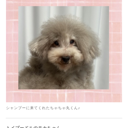
シャンプーに来てくれたちゃちゃ丸くん♪
トイプードルのモカちゃん