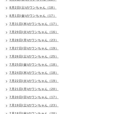
8月2日(土)のワンちゃん（18）
8月1日(金)のワンちゃん（17）
7月31日(木)のワンちゃん（17）
7月29日(火)のワンちゃん（16）
7月28日(月)のワンちゃん（23）
7月27日(日)のワンちゃん（19）
7月26日(土)のワンちゃん（25）
7月25日(金)のワンちゃん（18）
7月24日(木)のワンちゃん（18）
7月22日(火)のワンちゃん（19）
7月21日(月)のワンちゃん（20）
7月20日(日)のワンちゃん（17）
7月19日(土)のワンちゃん（23）
7月18日(金)のワンちゃん（20）