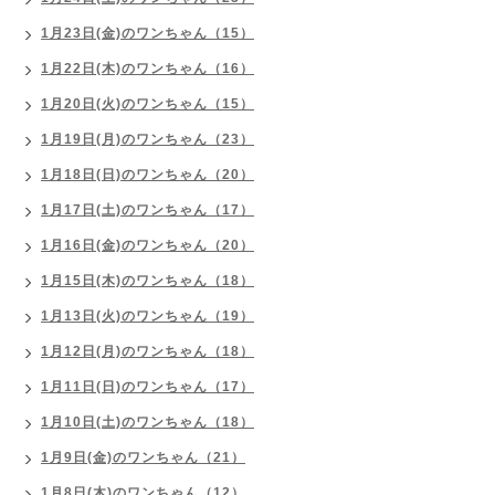
1月23日(金)のワンちゃん（15）
1月22日(木)のワンちゃん（16）
1月20日(火)のワンちゃん（15）
1月19日(月)のワンちゃん（23）
1月18日(日)のワンちゃん（20）
1月17日(土)のワンちゃん（17）
1月16日(金)のワンちゃん（20）
1月15日(木)のワンちゃん（18）
1月13日(火)のワンちゃん（19）
1月12日(月)のワンちゃん（18）
1月11日(日)のワンちゃん（17）
1月10日(土)のワンちゃん（18）
1月9日(金)のワンちゃん（21）
1月8日(木)のワンちゃん（12）