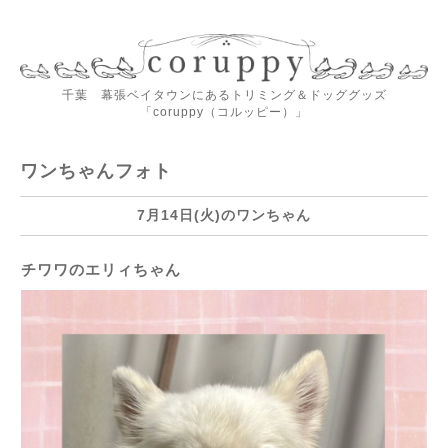
千葉 幕張ベイタウンにあるトリミング＆ドッググッズ
「coruppy（コルッピー）」
ワンちゃんフォト
7月14日(火)のワンちゃん
チワワのエリィちゃん