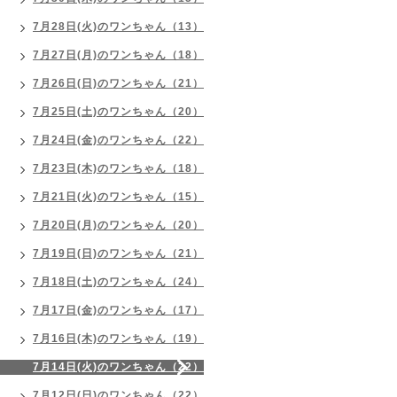
7月28日(火)のワンちゃん（13）
7月27日(月)のワンちゃん（18）
7月26日(日)のワンちゃん（21）
7月25日(土)のワンちゃん（20）
7月24日(金)のワンちゃん（22）
7月23日(木)のワンちゃん（18）
7月21日(火)のワンちゃん（15）
7月20日(月)のワンちゃん（20）
7月19日(日)のワンちゃん（21）
7月18日(土)のワンちゃん（24）
7月17日(金)のワンちゃん（17）
7月16日(木)のワンちゃん（19）
7月14日(火)のワンちゃん（22）
7月12日(日)のワンちゃん（22）