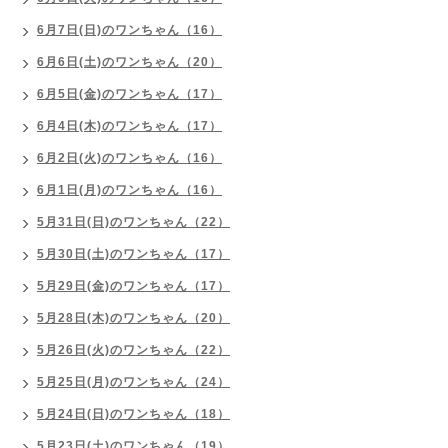
6月7日(日)のワンちゃん（16）
6月6日(土)のワンちゃん（20）
6月5日(金)のワンちゃん（17）
6月4日(木)のワンちゃん（17）
6月2日(火)のワンちゃん（16）
6月1日(月)のワンちゃん（16）
5月31日(日)のワンちゃん（22）
5月30日(土)のワンちゃん（17）
5月29日(金)のワンちゃん（17）
5月28日(木)のワンちゃん（20）
5月26日(火)のワンちゃん（22）
5月25日(月)のワンちゃん（24）
5月24日(日)のワンちゃん（18）
5月23日(土)のワンちゃん（19）