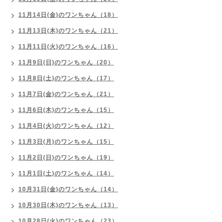
11月14日(金)のワンちゃん（18）
11月13日(木)のワンちゃん（21）
11月11日(火)のワンちゃん（16）
11月9日(日)のワンちゃん（20）
11月8日(土)のワンちゃん（17）
11月7日(金)のワンちゃん（21）
11月6日(木)のワンちゃん（15）
11月4日(火)のワンちゃん（12）
11月3日(月)のワンちゃん（15）
11月2日(日)のワンちゃん（19）
11月1日(土)のワンちゃん（14）
10月31日(金)のワンちゃん（14）
10月30日(木)のワンちゃん（13）
10月28日(火)のワンちゃん（23）