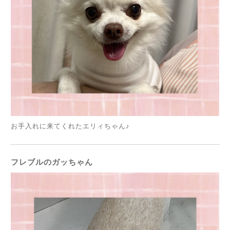
お手入れに来てくれたエリィちゃん♪
フレブルのガッちゃん