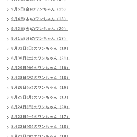
9月5日(金)のワンちゃん（15）
9月4日(木)のワンちゃん（13）
9月2日(火)のワンちゃん（20）
9月1日(月)のワンちゃん（17）
8月31日(日)のワンちゃん（19）
8月30日(土)のワンちゃん（21）
8月29日(金)のワンちゃん（18）
8月28日(木)のワンちゃん（18）
8月26日(火)のワンちゃん（16）
8月25日(月)のワンちゃん（13）
8月24日(日)のワンちゃん（20）
8月23日(土)のワンちゃん（17）
8月22日(金)のワンちゃん（18）
8月21日(木)のワンちゃん（18）