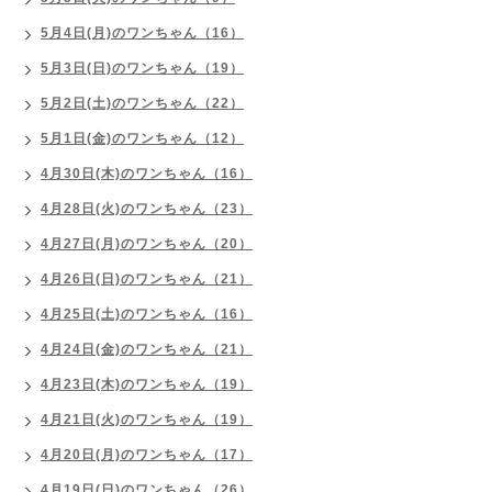
5月4日(月)のワンちゃん（16）
5月3日(日)のワンちゃん（19）
5月2日(土)のワンちゃん（22）
5月1日(金)のワンちゃん（12）
4月30日(木)のワンちゃん（16）
4月28日(火)のワンちゃん（23）
4月27日(月)のワンちゃん（20）
4月26日(日)のワンちゃん（21）
4月25日(土)のワンちゃん（16）
4月24日(金)のワンちゃん（21）
4月23日(木)のワンちゃん（19）
4月21日(火)のワンちゃん（19）
4月20日(月)のワンちゃん（17）
4月19日(日)のワンちゃん（26）