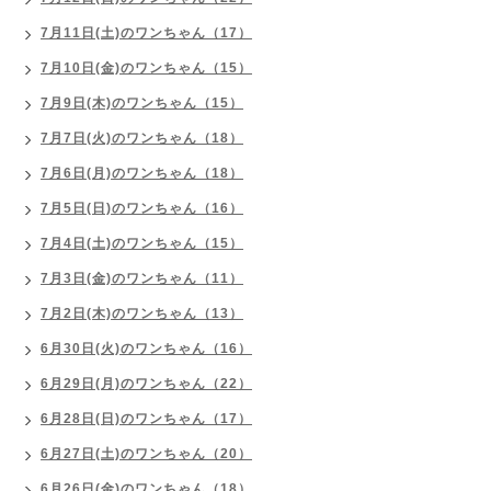
7月11日(土)のワンちゃん（17）
7月10日(金)のワンちゃん（15）
7月9日(木)のワンちゃん（15）
7月7日(火)のワンちゃん（18）
7月6日(月)のワンちゃん（18）
7月5日(日)のワンちゃん（16）
7月4日(土)のワンちゃん（15）
7月3日(金)のワンちゃん（11）
7月2日(木)のワンちゃん（13）
6月30日(火)のワンちゃん（16）
6月29日(月)のワンちゃん（22）
6月28日(日)のワンちゃん（17）
6月27日(土)のワンちゃん（20）
6月26日(金)のワンちゃん（18）