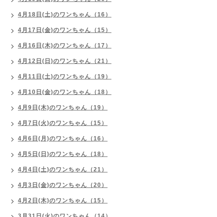
4月18日(土)のワンちゃん（16）
4月17日(金)のワンちゃん（15）
4月16日(木)のワンちゃん（17）
4月12日(日)のワンちゃん（21）
4月11日(土)のワンちゃん（19）
4月10日(金)のワンちゃん（18）
4月9日(木)のワンちゃん（19）
4月7日(火)のワンちゃん（15）
4月6日(月)のワンちゃん（16）
4月5日(日)のワンちゃん（18）
4月4日(土)のワンちゃん（21）
4月3日(金)のワンちゃん（20）
4月2日(木)のワンちゃん（15）
3月31日(火)のワンちゃん（14）