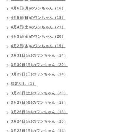
4月6日(月)のワンちゃん（16）
4月5日(日)のワンちゃん（18）
4月4日(土)のワンちゃん（21）
4月3日(金)のワンちゃん（20）
4月2日(木)のワンちゃん（15）
3月31日(火)のワンちゃん（14）
3月30日(月)のワンちゃん（20）
3月29日(日)のワンちゃん（14）
指定なし（1）
3月28日(土)のワンちゃん（20）
3月27日(金)のワンちゃん（18）
3月26日(木)のワンちゃん（18）
3月24日(火)のワンちゃん（20）
3月23日(月)のワンちゃん（14）