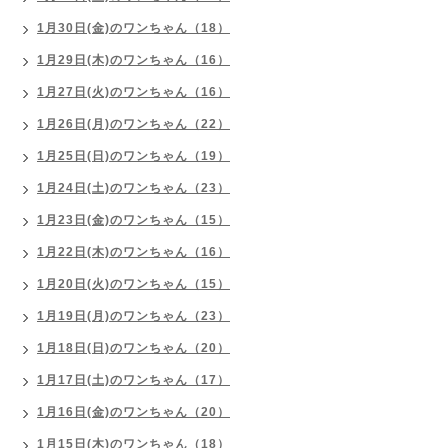
1月30日(金)のワンちゃん（18）
1月29日(木)のワンちゃん（16）
1月27日(火)のワンちゃん（16）
1月26日(月)のワンちゃん（22）
1月25日(日)のワンちゃん（19）
1月24日(土)のワンちゃん（23）
1月23日(金)のワンちゃん（15）
1月22日(木)のワンちゃん（16）
1月20日(火)のワンちゃん（15）
1月19日(月)のワンちゃん（23）
1月18日(日)のワンちゃん（20）
1月17日(土)のワンちゃん（17）
1月16日(金)のワンちゃん（20）
1月15日(木)のワンちゃん（18）