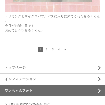
トリミングとマイクロバブルバスに入りに来てくれたみるくくん
♪
今月がお誕生日です！
おめでとう♡みるくくん♪
1
2
3
4
»
トップページ
インフォメーション
ワンちゃんフォト
8月6日(木)のワンちゃん（17）