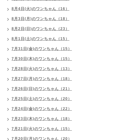
8月4日(火)のワンちゃん（16）
8月3日(月)のワンちゃん（18）
8月2日(日)のワンちゃん（23）
8月1日(土)のワンちゃん（15）
7月31日(金)のワンちゃん（15）
7月30日(木)のワンちゃん（15）
7月28日(火)のワンちゃん（13）
7月27日(月)のワンちゃん（18）
7月26日(日)のワンちゃん（21）
7月25日(土)のワンちゃん（20）
7月24日(金)のワンちゃん（22）
7月23日(木)のワンちゃん（18）
7月21日(火)のワンちゃん（15）
7月20日(月)のワンちゃん（20）