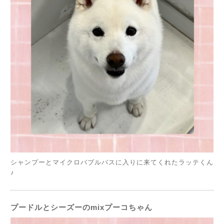
シャンプーとマイクロバブルバスに入りに来てくれたラッテくん
♪
プードルとシーズーのmixプーコちゃん