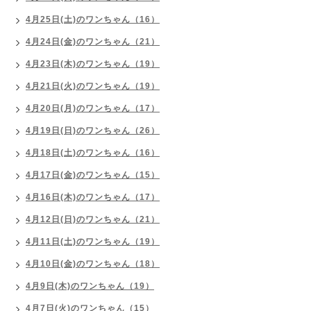
4月25日(土)のワンちゃん（16）
4月24日(金)のワンちゃん（21）
4月23日(木)のワンちゃん（19）
4月21日(火)のワンちゃん（19）
4月20日(月)のワンちゃん（17）
4月19日(日)のワンちゃん（26）
4月18日(土)のワンちゃん（16）
4月17日(金)のワンちゃん（15）
4月16日(木)のワンちゃん（17）
4月12日(日)のワンちゃん（21）
4月11日(土)のワンちゃん（19）
4月10日(金)のワンちゃん（18）
4月9日(木)のワンちゃん（19）
4月7日(火)のワンちゃん（15）