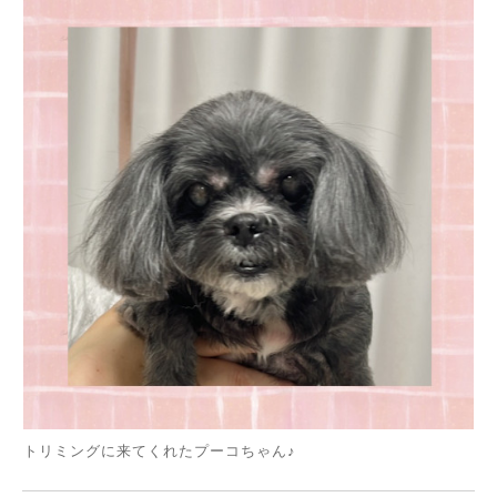
トリミングに来てくれたプーコちゃん♪