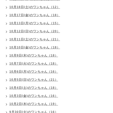
10月18日(土)のワンちゃん（12）
10月17日(金)のワンちゃん（18）
10月13日(月)のワンちゃん（15）
10月12日(日)のワンちゃん（20）
10月11日(土)のワンちゃん（21）
10月10日(金)のワンちゃん（18）
10月9日(木)のワンちゃん（18）
10月7日(火)のワンちゃん（18）
10月6日(月)のワンちゃん（16）
10月5日(日)のワンちゃん（21）
10月4日(土)のワンちゃん（18）
10月3日(金)のワンちゃん（16）
10月2日(木)のワンちゃん（19）
9月30日(火)のワンちゃん（16）