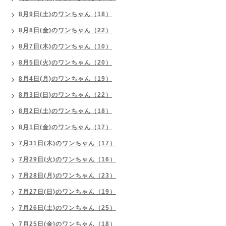
8月9日(土)のワンちゃん（18）
8月8日(金)のワンちゃん（22）
8月7日(木)のワンちゃん（10）
8月5日(火)のワンちゃん（20）
8月4日(月)のワンちゃん（19）
8月3日(日)のワンちゃん（22）
8月2日(土)のワンちゃん（18）
8月1日(金)のワンちゃん（17）
7月31日(木)のワンちゃん（17）
7月29日(火)のワンちゃん（16）
7月28日(月)のワンちゃん（23）
7月27日(日)のワンちゃん（19）
7月26日(土)のワンちゃん（25）
7月25日(金)のワンちゃん（18）