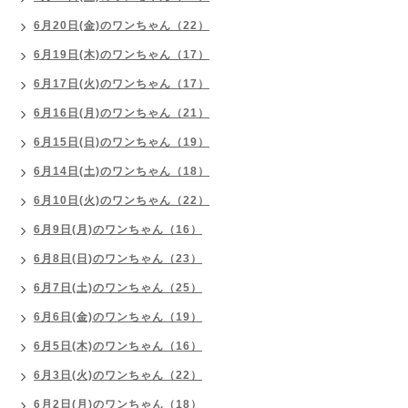
6月20日(金)のワンちゃん（22）
6月19日(木)のワンちゃん（17）
6月17日(火)のワンちゃん（17）
6月16日(月)のワンちゃん（21）
6月15日(日)のワンちゃん（19）
6月14日(土)のワンちゃん（18）
6月10日(火)のワンちゃん（22）
6月9日(月)のワンちゃん（16）
6月8日(日)のワンちゃん（23）
6月7日(土)のワンちゃん（25）
6月6日(金)のワンちゃん（19）
6月5日(木)のワンちゃん（16）
6月3日(火)のワンちゃん（22）
6月2日(月)のワンちゃん（18）