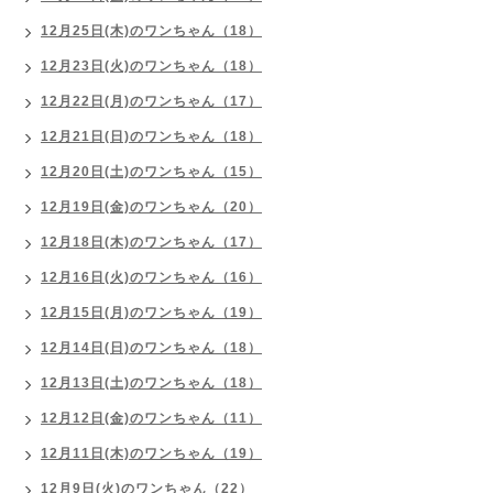
12月25日(木)のワンちゃん（18）
12月23日(火)のワンちゃん（18）
12月22日(月)のワンちゃん（17）
12月21日(日)のワンちゃん（18）
12月20日(土)のワンちゃん（15）
12月19日(金)のワンちゃん（20）
12月18日(木)のワンちゃん（17）
12月16日(火)のワンちゃん（16）
12月15日(月)のワンちゃん（19）
12月14日(日)のワンちゃん（18）
12月13日(土)のワンちゃん（18）
12月12日(金)のワンちゃん（11）
12月11日(木)のワンちゃん（19）
12月9日(火)のワンちゃん（22）