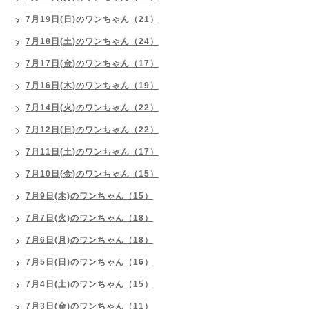
7月19日(日)のワンちゃん（21）
7月18日(土)のワンちゃん（24）
7月17日(金)のワンちゃん（17）
7月16日(木)のワンちゃん（19）
7月14日(火)のワンちゃん（22）
7月12日(日)のワンちゃん（22）
7月11日(土)のワンちゃん（17）
7月10日(金)のワンちゃん（15）
7月9日(木)のワンちゃん（15）
7月7日(火)のワンちゃん（18）
7月6日(月)のワンちゃん（18）
7月5日(日)のワンちゃん（16）
7月4日(土)のワンちゃん（15）
7月3日(金)のワンちゃん（11）