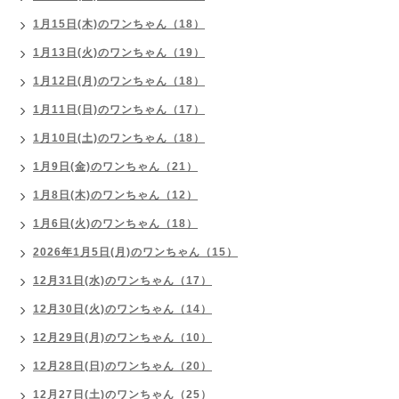
1月15日(木)のワンちゃん（18）
1月13日(火)のワンちゃん（19）
1月12日(月)のワンちゃん（18）
1月11日(日)のワンちゃん（17）
1月10日(土)のワンちゃん（18）
1月9日(金)のワンちゃん（21）
1月8日(木)のワンちゃん（12）
1月6日(火)のワンちゃん（18）
2026年1月5日(月)のワンちゃん（15）
12月31日(水)のワンちゃん（17）
12月30日(火)のワンちゃん（14）
12月29日(月)のワンちゃん（10）
12月28日(日)のワンちゃん（20）
12月27日(土)のワンちゃん（25）