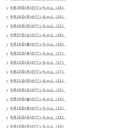
9月30日(火)のワンちゃん（16）
9月29日(月)のワンちゃん（20）
9月28日(日)のワンちゃん（21）
9月27日(土)のワンちゃん（18）
9月26日(金)のワンちゃん（19）
9月25日(木)のワンちゃん（17）
9月23日(火)のワンちゃん（17）
9月22日(月)のワンちゃん（17）
9月21日(日)のワンちゃん（21）
9月20日(土)のワンちゃん（15）
9月19日(金)のワンちゃん（14）
9月18日(木)のワンちゃん（13）
9月16日(火)のワンちゃん（18）
9月15日(月)のワンちゃん（14）