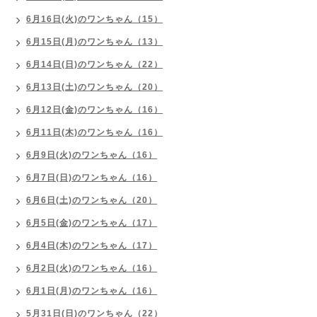
6月16日(火)のワンちゃん（15）
6月15日(月)のワンちゃん（13）
6月14日(日)のワンちゃん（22）
6月13日(土)のワンちゃん（20）
6月12日(金)のワンちゃん（16）
6月11日(木)のワンちゃん（16）
6月9日(火)のワンちゃん（16）
6月7日(日)のワンちゃん（16）
6月6日(土)のワンちゃん（20）
6月5日(金)のワンちゃん（17）
6月4日(木)のワンちゃん（17）
6月2日(火)のワンちゃん（16）
6月1日(月)のワンちゃん（16）
5月31日(日)のワンちゃん（22）