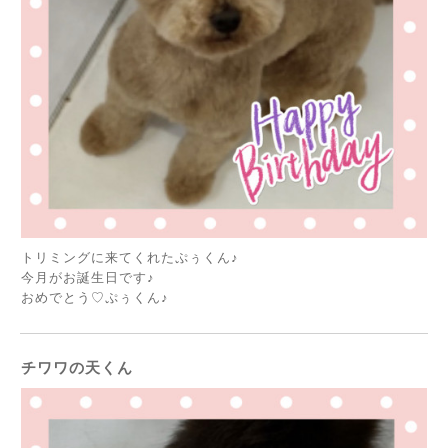
トリミングに来てくれたぷぅくん♪
今月がお誕生日です♪
おめでとう♡ぷぅくん♪
チワワの天くん