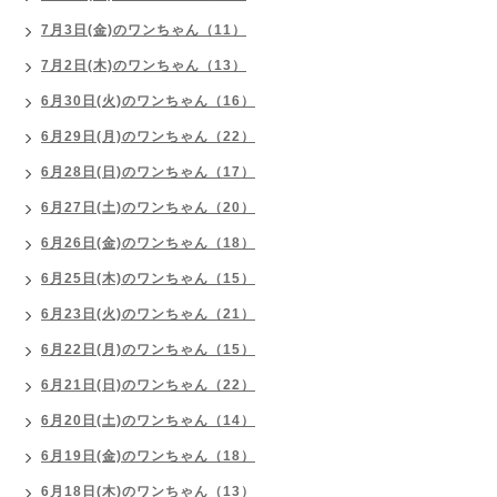
7月3日(金)のワンちゃん（11）
7月2日(木)のワンちゃん（13）
6月30日(火)のワンちゃん（16）
6月29日(月)のワンちゃん（22）
6月28日(日)のワンちゃん（17）
6月27日(土)のワンちゃん（20）
6月26日(金)のワンちゃん（18）
6月25日(木)のワンちゃん（15）
6月23日(火)のワンちゃん（21）
6月22日(月)のワンちゃん（15）
6月21日(日)のワンちゃん（22）
6月20日(土)のワンちゃん（14）
6月19日(金)のワンちゃん（18）
6月18日(木)のワンちゃん（13）