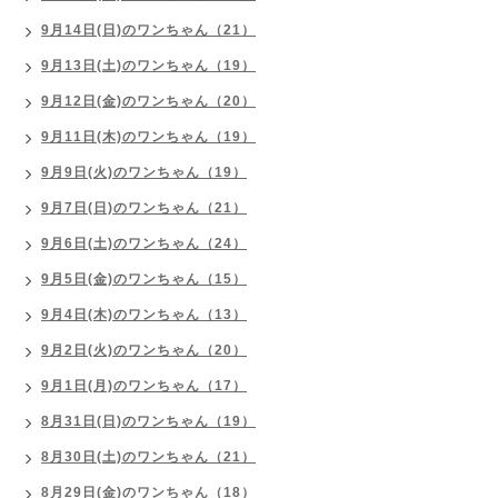
9月14日(日)のワンちゃん（21）
9月13日(土)のワンちゃん（19）
9月12日(金)のワンちゃん（20）
9月11日(木)のワンちゃん（19）
9月9日(火)のワンちゃん（19）
9月7日(日)のワンちゃん（21）
9月6日(土)のワンちゃん（24）
9月5日(金)のワンちゃん（15）
9月4日(木)のワンちゃん（13）
9月2日(火)のワンちゃん（20）
9月1日(月)のワンちゃん（17）
8月31日(日)のワンちゃん（19）
8月30日(土)のワンちゃん（21）
8月29日(金)のワンちゃん（18）