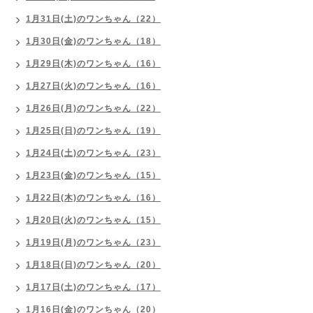
1月31日(土)のワンちゃん（22）
1月30日(金)のワンちゃん（18）
1月29日(木)のワンちゃん（16）
1月27日(火)のワンちゃん（16）
1月26日(月)のワンちゃん（22）
1月25日(日)のワンちゃん（19）
1月24日(土)のワンちゃん（23）
1月23日(金)のワンちゃん（15）
1月22日(木)のワンちゃん（16）
1月20日(火)のワンちゃん（15）
1月19日(月)のワンちゃん（23）
1月18日(日)のワンちゃん（20）
1月17日(土)のワンちゃん（17）
1月16日(金)のワンちゃん（20）