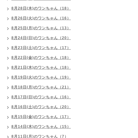
8月28日(木)のワンちゃん（18）
8月26日(火)のワンちゃん（16）
8月25日(月)のワンちゃん（13）
8月24日(日)のワンちゃん（20）
8月23日(土)のワンちゃん（17）
8月22日(金)のワンちゃん（18）
8月21日(木)のワンちゃん（18）
8月19日(火)のワンちゃん（19）
8月18日(月)のワンちゃん（21）
8月17日(日)のワンちゃん（16）
8月16日(土)のワンちゃん（20）
8月15日(金)のワンちゃん（17）
8月14日(木)のワンちゃん（15）
8月11日(月)のワンちゃん（7）