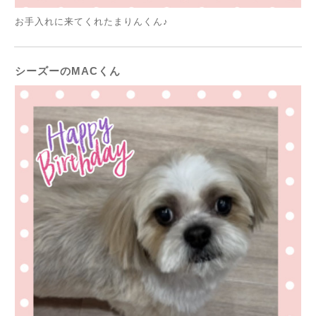
お手入れに来てくれたまりんくん♪
シーズーのMACくん