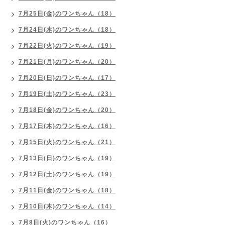
7月25日(金)のワンちゃん（18）
7月24日(木)のワンちゃん（18）
7月22日(火)のワンちゃん（19）
7月21日(月)のワンちゃん（20）
7月20日(日)のワンちゃん（17）
7月19日(土)のワンちゃん（23）
7月18日(金)のワンちゃん（20）
7月17日(木)のワンちゃん（16）
7月15日(火)のワンちゃん（21）
7月13日(日)のワンちゃん（19）
7月12日(土)のワンちゃん（19）
7月11日(金)のワンちゃん（18）
7月10日(木)のワンちゃん（14）
7月8日(火)のワンちゃん（16）