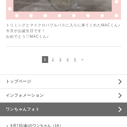
トリミングとマイクロバブルバスに入りに来てくれたMACくん♪
今月がお誕生日です！
おめでとう♡MACくん♪
1
2
3
4
5
»
トップページ
インフォメーション
ワンちゃんフォト
8月7日(金)のワンちゃん（16）