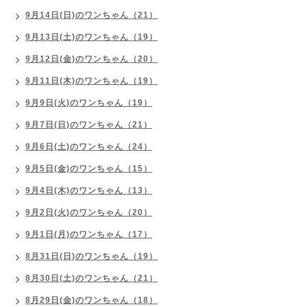
9月14日(日)のワンちゃん（21）
9月13日(土)のワンちゃん（19）
9月12日(金)のワンちゃん（20）
9月11日(木)のワンちゃん（19）
9月9日(火)のワンちゃん（19）
9月7日(日)のワンちゃん（21）
9月6日(土)のワンちゃん（24）
9月5日(金)のワンちゃん（15）
9月4日(木)のワンちゃん（13）
9月2日(火)のワンちゃん（20）
9月1日(月)のワンちゃん（17）
8月31日(日)のワンちゃん（19）
8月30日(土)のワンちゃん（21）
8月29日(金)のワンちゃん（18）