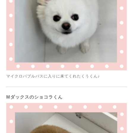
マイクロバブルバスに入りに来てくれたくうくん♪
Mダックスのショコラくん