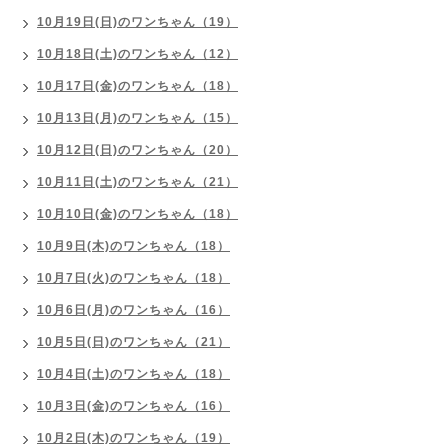
10月19日(日)のワンちゃん（19）
10月18日(土)のワンちゃん（12）
10月17日(金)のワンちゃん（18）
10月13日(月)のワンちゃん（15）
10月12日(日)のワンちゃん（20）
10月11日(土)のワンちゃん（21）
10月10日(金)のワンちゃん（18）
10月9日(木)のワンちゃん（18）
10月7日(火)のワンちゃん（18）
10月6日(月)のワンちゃん（16）
10月5日(日)のワンちゃん（21）
10月4日(土)のワンちゃん（18）
10月3日(金)のワンちゃん（16）
10月2日(木)のワンちゃん（19）