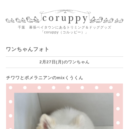
千葉 幕張ベイタウンにあるトリミング＆ドッググッズ
「coruppy（コルッピー）」
ワンちゃんフォト
2月27日(月)のワンちゃん
チワワとポメラニアンのmixくうくん