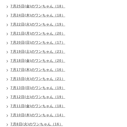
7月25日(金)のワンちゃん（18）
7月24日(木)のワンちゃん（18）
7月22日(火)のワンちゃん（19）
7月21日(月)のワンちゃん（20）
7月20日(日)のワンちゃん（17）
7月19日(土)のワンちゃん（23）
7月18日(金)のワンちゃん（20）
7月17日(木)のワンちゃん（16）
7月15日(火)のワンちゃん（21）
7月13日(日)のワンちゃん（19）
7月12日(土)のワンちゃん（19）
7月11日(金)のワンちゃん（18）
7月10日(木)のワンちゃん（14）
7月8日(火)のワンちゃん（16）