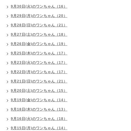
9月30日(火)のワンちゃん（16）
9月29日(月)のワンちゃん（20）
9月28日(日)のワンちゃん（21）
9月27日(土)のワンちゃん（18）
9月26日(金)のワンちゃん（19）
9月25日(木)のワンちゃん（17）
9月23日(火)のワンちゃん（17）
9月22日(月)のワンちゃん（17）
9月21日(日)のワンちゃん（21）
9月20日(土)のワンちゃん（15）
9月19日(金)のワンちゃん（14）
9月18日(木)のワンちゃん（13）
9月16日(火)のワンちゃん（18）
9月15日(月)のワンちゃん（14）