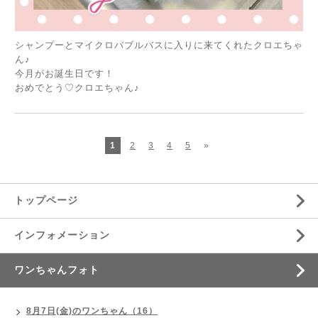
シャンプーとマイクロバブルバスに入りに来てくれたクロエちゃ
ん♪
今月がお誕生日です！
おめでとう♡クロエちゃん♪
1
2
3
4
5
»
トップページ
インフォメーション
ワンちゃんフォト
8月7日(金)のワンちゃん（16）