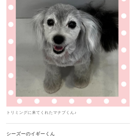
トリミングに来てくれたマナブくん♪
シーズーのイギーくん