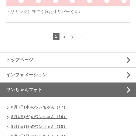
トリミングに来てくれたオリバーくん♪
1
2
3
»
トップページ
インフォメーション
ワンちゃんフォト
8月6日(木)のワンちゃん（17）
8月4日(火)のワンちゃん（16）
8月3日(月)のワンちゃん（18）