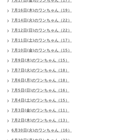
7月17日(金)のワンちゃん（17）
7月16日(木)のワンちゃん（19）
7月14日(火)のワンちゃん（22）
7月12日(日)のワンちゃん（22）
7月11日(土)のワンちゃん（17）
7月10日(金)のワンちゃん（15）
7月9日(木)のワンちゃん（15）
7月7日(火)のワンちゃん（18）
7月6日(月)のワンちゃん（18）
7月5日(日)のワンちゃん（16）
7月4日(土)のワンちゃん（15）
7月3日(金)のワンちゃん（11）
7月2日(木)のワンちゃん（13）
6月30日(火)のワンちゃん（16）