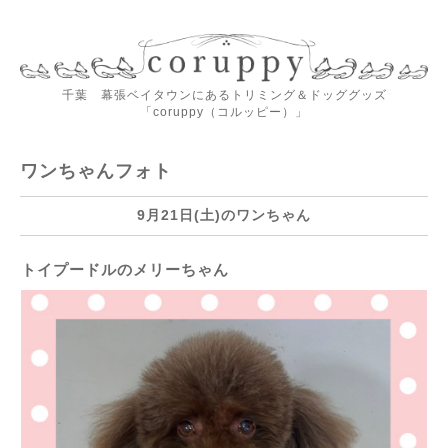
千葉 幕張ベイタウンにあるトリミング＆ドッググッズ
「coruppy（コルッピー）」
ワンちゃんフォト
9月21日(土)のワンちゃん
トイプードルのメリーちゃん