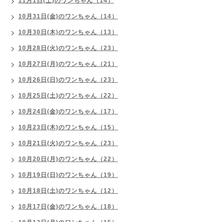
11月1日(土)のワンちゃん（14）
10月31日(金)のワンちゃん（14）
10月30日(木)のワンちゃん（13）
10月28日(火)のワンちゃん（23）
10月27日(月)のワンちゃん（21）
10月26日(日)のワンちゃん（23）
10月25日(土)のワンちゃん（22）
10月24日(金)のワンちゃん（17）
10月23日(木)のワンちゃん（15）
10月21日(火)のワンちゃん（23）
10月20日(月)のワンちゃん（22）
10月19日(日)のワンちゃん（19）
10月18日(土)のワンちゃん（12）
10月17日(金)のワンちゃん（18）