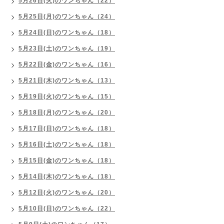
5月26日(火)のワンちゃん（22）
5月25日(月)のワンちゃん（24）
5月24日(日)のワンちゃん（18）
5月23日(土)のワンちゃん（19）
5月22日(金)のワンちゃん（16）
5月21日(木)のワンちゃん（13）
5月19日(火)のワンちゃん（15）
5月18日(月)のワンちゃん（20）
5月17日(日)のワンちゃん（18）
5月16日(土)のワンちゃん（18）
5月15日(金)のワンちゃん（18）
5月14日(木)のワンちゃん（18）
5月12日(火)のワンちゃん（20）
5月10日(日)のワンちゃん（22）