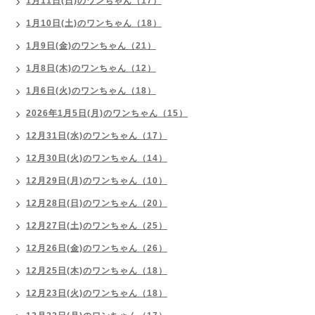
1月11日(日)のワンちゃん（17）
1月10日(土)のワンちゃん（18）
1月9日(金)のワンちゃん（21）
1月8日(木)のワンちゃん（12）
1月6日(火)のワンちゃん（18）
2026年1月5日(月)のワンちゃん（15）
12月31日(水)のワンちゃん（17）
12月30日(火)のワンちゃん（14）
12月29日(月)のワンちゃん（10）
12月28日(日)のワンちゃん（20）
12月27日(土)のワンちゃん（25）
12月26日(金)のワンちゃん（26）
12月25日(木)のワンちゃん（18）
12月23日(火)のワンちゃん（18）