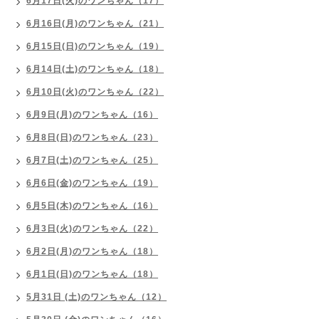
6月17日(火)のワンちゃん（17）
6月16日(月)のワンちゃん（21）
6月15日(日)のワンちゃん（19）
6月14日(土)のワンちゃん（18）
6月10日(火)のワンちゃん（22）
6月9日(月)のワンちゃん（16）
6月8日(日)のワンちゃん（23）
6月7日(土)のワンちゃん（25）
6月6日(金)のワンちゃん（19）
6月5日(木)のワンちゃん（16）
6月3日(火)のワンちゃん（22）
6月2日(月)のワンちゃん（18）
6月1日(日)のワンちゃん（18）
5月31日 (土)のワンちゃん（12）