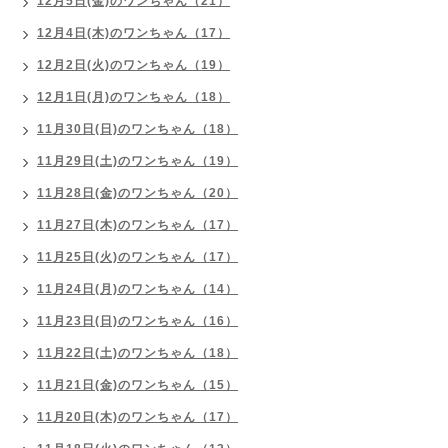
12月5日(金)のワンちゃん（21）
12月4日(木)のワンちゃん（17）
12月2日(火)のワンちゃん（19）
12月1日(月)のワンちゃん（18）
11月30日(日)のワンちゃん（18）
11月29日(土)のワンちゃん（19）
11月28日(金)のワンちゃん（20）
11月27日(木)のワンちゃん（17）
11月25日(火)のワンちゃん（17）
11月24日(月)のワンちゃん（14）
11月23日(日)のワンちゃん（16）
11月22日(土)のワンちゃん（18）
11月21日(金)のワンちゃん（15）
11月20日(木)のワンちゃん（17）