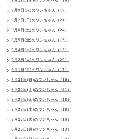
9月11日(木)のワンちゃん（19）
9月9日(火)のワンちゃん（19）
9月7日(日)のワンちゃん（21）
9月6日(土)のワンちゃん（24）
9月5日(金)のワンちゃん（15）
9月4日(木)のワンちゃん（13）
9月2日(火)のワンちゃん（20）
9月1日(月)のワンちゃん（17）
8月31日(日)のワンちゃん（19）
8月30日(土)のワンちゃん（21）
8月29日(金)のワンちゃん（18）
8月28日(木)のワンちゃん（18）
8月26日(火)のワンちゃん（16）
8月25日(月)のワンちゃん（13）