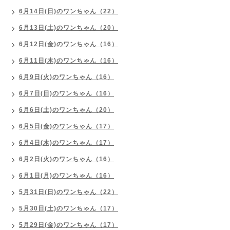
6月14日(日)のワンちゃん（22）
6月13日(土)のワンちゃん（20）
6月12日(金)のワンちゃん（16）
6月11日(木)のワンちゃん（16）
6月9日(火)のワンちゃん（16）
6月7日(日)のワンちゃん（16）
6月6日(土)のワンちゃん（20）
6月5日(金)のワンちゃん（17）
6月4日(木)のワンちゃん（17）
6月2日(火)のワンちゃん（16）
6月1日(月)のワンちゃん（16）
5月31日(日)のワンちゃん（22）
5月30日(土)のワンちゃん（17）
5月29日(金)のワンちゃん（17）