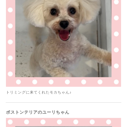
トリミングに来てくれたモカちゃん♪
ボストンテリアのユーリちゃん