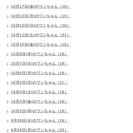
10月17日(金)のワンちゃん（18）
10月13日(月)のワンちゃん（15）
10月12日(日)のワンちゃん（20）
10月11日(土)のワンちゃん（21）
10月10日(金)のワンちゃん（18）
10月9日(木)のワンちゃん（18）
10月7日(火)のワンちゃん（18）
10月6日(月)のワンちゃん（16）
10月5日(日)のワンちゃん（21）
10月4日(土)のワンちゃん（18）
10月3日(金)のワンちゃん（16）
10月2日(木)のワンちゃん（19）
9月30日(火)のワンちゃん（16）
9月29日(月)のワンちゃん（20）