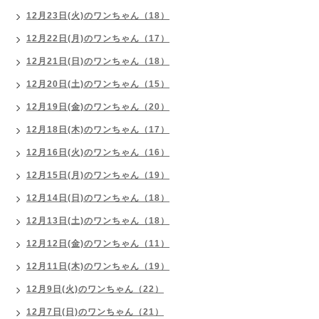
12月23日(火)のワンちゃん（18）
12月22日(月)のワンちゃん（17）
12月21日(日)のワンちゃん（18）
12月20日(土)のワンちゃん（15）
12月19日(金)のワンちゃん（20）
12月18日(木)のワンちゃん（17）
12月16日(火)のワンちゃん（16）
12月15日(月)のワンちゃん（19）
12月14日(日)のワンちゃん（18）
12月13日(土)のワンちゃん（18）
12月12日(金)のワンちゃん（11）
12月11日(木)のワンちゃん（19）
12月9日(火)のワンちゃん（22）
12月7日(日)のワンちゃん（21）