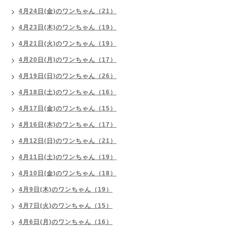
4月24日(金)のワンちゃん（21）
4月23日(木)のワンちゃん（19）
4月21日(火)のワンちゃん（19）
4月20日(月)のワンちゃん（17）
4月19日(日)のワンちゃん（26）
4月18日(土)のワンちゃん（16）
4月17日(金)のワンちゃん（15）
4月16日(木)のワンちゃん（17）
4月12日(日)のワンちゃん（21）
4月11日(土)のワンちゃん（19）
4月10日(金)のワンちゃん（18）
4月9日(木)のワンちゃん（19）
4月7日(火)のワンちゃん（15）
4月6日(月)のワンちゃん（16）