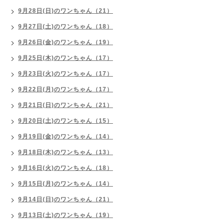
9月28日(日)のワンちゃん（21）
9月27日(土)のワンちゃん（18）
9月26日(金)のワンちゃん（19）
9月25日(木)のワンちゃん（17）
9月23日(火)のワンちゃん（17）
9月22日(月)のワンちゃん（17）
9月21日(日)のワンちゃん（21）
9月20日(土)のワンちゃん（15）
9月19日(金)のワンちゃん（14）
9月18日(木)のワンちゃん（13）
9月16日(火)のワンちゃん（18）
9月15日(月)のワンちゃん（14）
9月14日(日)のワンちゃん（21）
9月13日(土)のワンちゃん（19）