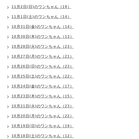
11月2日(日)のワンちゃん（19）
11月1日(土)のワンちゃん（14）
10月31日(金)のワンちゃん（14）
10月30日(木)のワンちゃん（13）
10月28日(火)のワンちゃん（23）
10月27日(月)のワンちゃん（21）
10月26日(日)のワンちゃん（23）
10月25日(土)のワンちゃん（22）
10月24日(金)のワンちゃん（17）
10月23日(木)のワンちゃん（15）
10月21日(火)のワンちゃん（23）
10月20日(月)のワンちゃん（22）
10月19日(日)のワンちゃん（19）
10月18日(土)のワンちゃん（12）