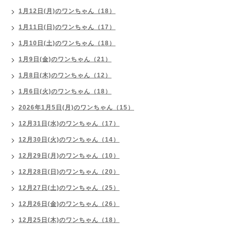
1月12日(月)のワンちゃん（18）
1月11日(日)のワンちゃん（17）
1月10日(土)のワンちゃん（18）
1月9日(金)のワンちゃん（21）
1月8日(木)のワンちゃん（12）
1月6日(火)のワンちゃん（18）
2026年1月5日(月)のワンちゃん（15）
12月31日(水)のワンちゃん（17）
12月30日(火)のワンちゃん（14）
12月29日(月)のワンちゃん（10）
12月28日(日)のワンちゃん（20）
12月27日(土)のワンちゃん（25）
12月26日(金)のワンちゃん（26）
12月25日(木)のワンちゃん（18）