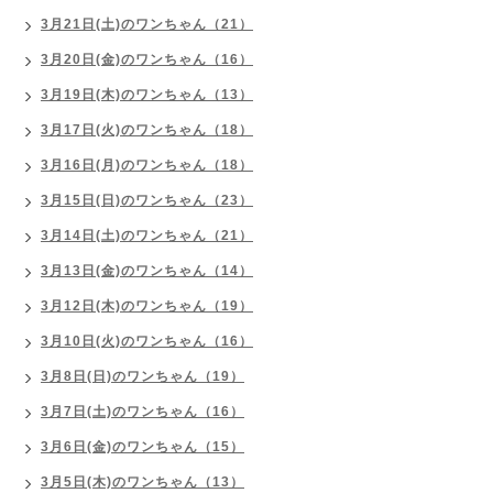
3月21日(土)のワンちゃん（21）
3月20日(金)のワンちゃん（16）
3月19日(木)のワンちゃん（13）
3月17日(火)のワンちゃん（18）
3月16日(月)のワンちゃん（18）
3月15日(日)のワンちゃん（23）
3月14日(土)のワンちゃん（21）
3月13日(金)のワンちゃん（14）
3月12日(木)のワンちゃん（19）
3月10日(火)のワンちゃん（16）
3月8日(日)のワンちゃん（19）
3月7日(土)のワンちゃん（16）
3月6日(金)のワンちゃん（15）
3月5日(木)のワンちゃん（13）