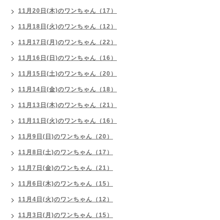
11月20日(木)のワンちゃん（17）
11月18日(火)のワンちゃん（12）
11月17日(月)のワンちゃん（22）
11月16日(日)のワンちゃん（16）
11月15日(土)のワンちゃん（20）
11月14日(金)のワンちゃん（18）
11月13日(木)のワンちゃん（21）
11月11日(火)のワンちゃん（16）
11月9日(日)のワンちゃん（20）
11月8日(土)のワンちゃん（17）
11月7日(金)のワンちゃん（21）
11月6日(木)のワンちゃん（15）
11月4日(火)のワンちゃん（12）
11月3日(月)のワンちゃん（15）