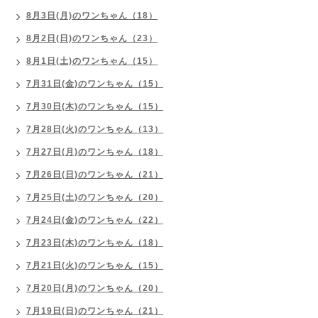
8月3日(月)のワンちゃん（18）
8月2日(日)のワンちゃん（23）
8月1日(土)のワンちゃん（15）
7月31日(金)のワンちゃん（15）
7月30日(木)のワンちゃん（15）
7月28日(火)のワンちゃん（13）
7月27日(月)のワンちゃん（18）
7月26日(日)のワンちゃん（21）
7月25日(土)のワンちゃん（20）
7月24日(金)のワンちゃん（22）
7月23日(木)のワンちゃん（18）
7月21日(火)のワンちゃん（15）
7月20日(月)のワンちゃん（20）
7月19日(日)のワンちゃん（21）