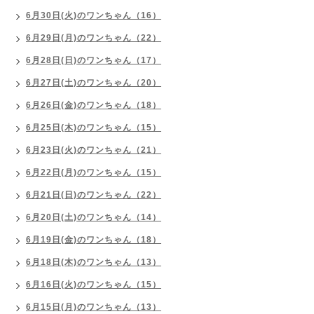
6月30日(火)のワンちゃん（16）
6月29日(月)のワンちゃん（22）
6月28日(日)のワンちゃん（17）
6月27日(土)のワンちゃん（20）
6月26日(金)のワンちゃん（18）
6月25日(木)のワンちゃん（15）
6月23日(火)のワンちゃん（21）
6月22日(月)のワンちゃん（15）
6月21日(日)のワンちゃん（22）
6月20日(土)のワンちゃん（14）
6月19日(金)のワンちゃん（18）
6月18日(木)のワンちゃん（13）
6月16日(火)のワンちゃん（15）
6月15日(月)のワンちゃん（13）