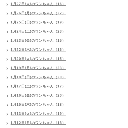
1月27日(火)のワンちゃん（16）
1月26日(月)のワンちゃん（22）
1月25日(日)のワンちゃん（19）
1月24日(土)のワンちゃん（23）
1月23日(金)のワンちゃん（15）
1月22日(木)のワンちゃん（16）
1月20日(火)のワンちゃん（15）
1月19日(月)のワンちゃん（23）
1月18日(日)のワンちゃん（20）
1月17日(土)のワンちゃん（17）
1月16日(金)のワンちゃん（20）
1月15日(木)のワンちゃん（18）
1月13日(火)のワンちゃん（19）
1月12日(月)のワンちゃん（18）