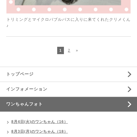
トリミングとマイクロバブルバスに入りに来てくれたクリメくん
♪
1
2
»
トップページ
インフォメーション
ワンちゃんフォト
8月4日(火)のワンちゃん（16）
8月3日(月)のワンちゃん（18）