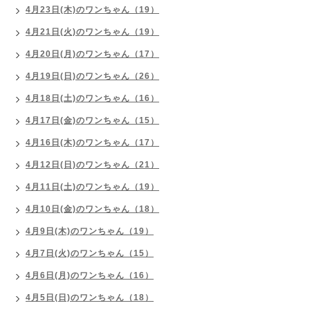
4月23日(木)のワンちゃん（19）
4月21日(火)のワンちゃん（19）
4月20日(月)のワンちゃん（17）
4月19日(日)のワンちゃん（26）
4月18日(土)のワンちゃん（16）
4月17日(金)のワンちゃん（15）
4月16日(木)のワンちゃん（17）
4月12日(日)のワンちゃん（21）
4月11日(土)のワンちゃん（19）
4月10日(金)のワンちゃん（18）
4月9日(木)のワンちゃん（19）
4月7日(火)のワンちゃん（15）
4月6日(月)のワンちゃん（16）
4月5日(日)のワンちゃん（18）