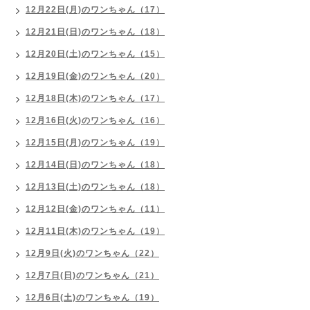
12月22日(月)のワンちゃん（17）
12月21日(日)のワンちゃん（18）
12月20日(土)のワンちゃん（15）
12月19日(金)のワンちゃん（20）
12月18日(木)のワンちゃん（17）
12月16日(火)のワンちゃん（16）
12月15日(月)のワンちゃん（19）
12月14日(日)のワンちゃん（18）
12月13日(土)のワンちゃん（18）
12月12日(金)のワンちゃん（11）
12月11日(木)のワンちゃん（19）
12月9日(火)のワンちゃん（22）
12月7日(日)のワンちゃん（21）
12月6日(土)のワンちゃん（19）