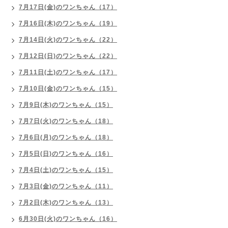
7月17日(金)のワンちゃん（17）
7月16日(木)のワンちゃん（19）
7月14日(火)のワンちゃん（22）
7月12日(日)のワンちゃん（22）
7月11日(土)のワンちゃん（17）
7月10日(金)のワンちゃん（15）
7月9日(木)のワンちゃん（15）
7月7日(火)のワンちゃん（18）
7月6日(月)のワンちゃん（18）
7月5日(日)のワンちゃん（16）
7月4日(土)のワンちゃん（15）
7月3日(金)のワンちゃん（11）
7月2日(木)のワンちゃん（13）
6月30日(火)のワンちゃん（16）