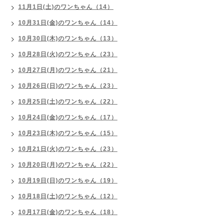
11月1日(土)のワンちゃん（14）
10月31日(金)のワンちゃん（14）
10月30日(木)のワンちゃん（13）
10月28日(火)のワンちゃん（23）
10月27日(月)のワンちゃん（21）
10月26日(日)のワンちゃん（23）
10月25日(土)のワンちゃん（22）
10月24日(金)のワンちゃん（17）
10月23日(木)のワンちゃん（15）
10月21日(火)のワンちゃん（23）
10月20日(月)のワンちゃん（22）
10月19日(日)のワンちゃん（19）
10月18日(土)のワンちゃん（12）
10月17日(金)のワンちゃん（18）