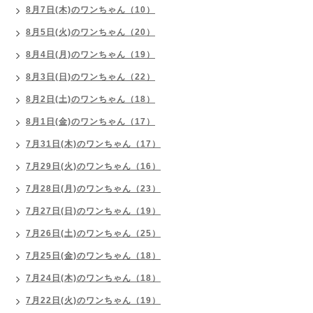
8月7日(木)のワンちゃん（10）
8月5日(火)のワンちゃん（20）
8月4日(月)のワンちゃん（19）
8月3日(日)のワンちゃん（22）
8月2日(土)のワンちゃん（18）
8月1日(金)のワンちゃん（17）
7月31日(木)のワンちゃん（17）
7月29日(火)のワンちゃん（16）
7月28日(月)のワンちゃん（23）
7月27日(日)のワンちゃん（19）
7月26日(土)のワンちゃん（25）
7月25日(金)のワンちゃん（18）
7月24日(木)のワンちゃん（18）
7月22日(火)のワンちゃん（19）