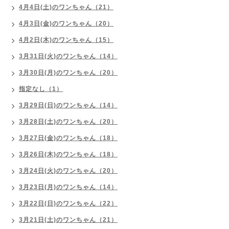
4月4日(土)のワンちゃん（21）
4月3日(金)のワンちゃん（20）
4月2日(木)のワンちゃん（15）
3月31日(火)のワンちゃん（14）
3月30日(月)のワンちゃん（20）
指定なし（1）
3月29日(日)のワンちゃん（14）
3月28日(土)のワンちゃん（20）
3月27日(金)のワンちゃん（18）
3月26日(木)のワンちゃん（18）
3月24日(火)のワンちゃん（20）
3月23日(月)のワンちゃん（14）
3月22日(日)のワンちゃん（22）
3月21日(土)のワンちゃん（21）