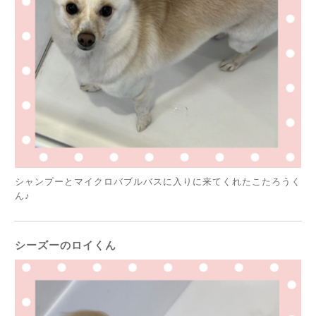
シャンプーとマイクロバブルバスに入りに来てくれたこたろうく
ん♪
シーズーのロイくん