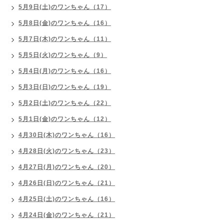
5月9日(土)のワンちゃん（17）
5月8日(金)のワンちゃん（16）
5月7日(木)のワンちゃん（11）
5月5日(火)のワンちゃん（9）
5月4日(月)のワンちゃん（16）
5月3日(日)のワンちゃん（19）
5月2日(土)のワンちゃん（22）
5月1日(金)のワンちゃん（12）
4月30日(木)のワンちゃん（16）
4月28日(火)のワンちゃん（23）
4月27日(月)のワンちゃん（20）
4月26日(日)のワンちゃん（21）
4月25日(土)のワンちゃん（16）
4月24日(金)のワンちゃん（21）