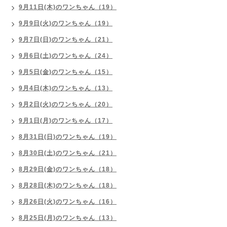
9月11日(木)のワンちゃん（19）
9月9日(火)のワンちゃん（19）
9月7日(日)のワンちゃん（21）
9月6日(土)のワンちゃん（24）
9月5日(金)のワンちゃん（15）
9月4日(木)のワンちゃん（13）
9月2日(火)のワンちゃん（20）
9月1日(月)のワンちゃん（17）
8月31日(日)のワンちゃん（19）
8月30日(土)のワンちゃん（21）
8月29日(金)のワンちゃん（18）
8月28日(木)のワンちゃん（18）
8月26日(火)のワンちゃん（16）
8月25日(月)のワンちゃん（13）