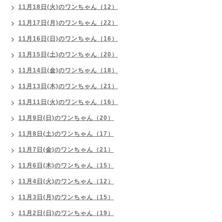
11月18日(火)のワンちゃん（12）
11月17日(月)のワンちゃん（22）
11月16日(日)のワンちゃん（16）
11月15日(土)のワンちゃん（20）
11月14日(金)のワンちゃん（18）
11月13日(木)のワンちゃん（21）
11月11日(火)のワンちゃん（16）
11月9日(日)のワンちゃん（20）
11月8日(土)のワンちゃん（17）
11月7日(金)のワンちゃん（21）
11月6日(木)のワンちゃん（15）
11月4日(火)のワンちゃん（12）
11月3日(月)のワンちゃん（15）
11月2日(日)のワンちゃん（19）