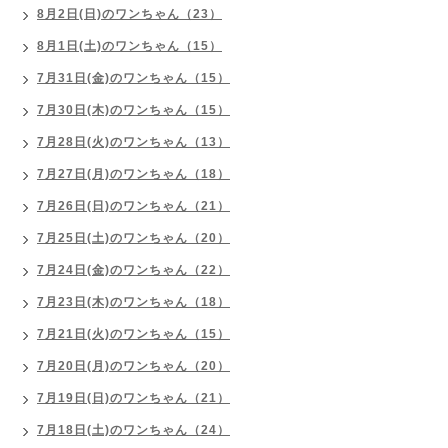
8月2日(日)のワンちゃん（23）
8月1日(土)のワンちゃん（15）
7月31日(金)のワンちゃん（15）
7月30日(木)のワンちゃん（15）
7月28日(火)のワンちゃん（13）
7月27日(月)のワンちゃん（18）
7月26日(日)のワンちゃん（21）
7月25日(土)のワンちゃん（20）
7月24日(金)のワンちゃん（22）
7月23日(木)のワンちゃん（18）
7月21日(火)のワンちゃん（15）
7月20日(月)のワンちゃん（20）
7月19日(日)のワンちゃん（21）
7月18日(土)のワンちゃん（24）