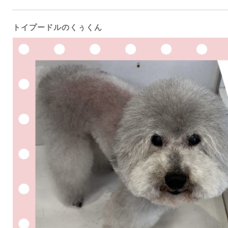
トイプードルのくぅくん