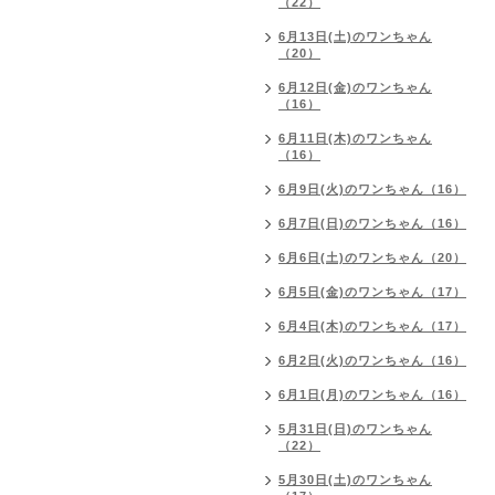
（22）
6月13日(土)のワンちゃん
（20）
6月12日(金)のワンちゃん
（16）
6月11日(木)のワンちゃん
（16）
6月9日(火)のワンちゃん（16）
6月7日(日)のワンちゃん（16）
6月6日(土)のワンちゃん（20）
6月5日(金)のワンちゃん（17）
6月4日(木)のワンちゃん（17）
6月2日(火)のワンちゃん（16）
6月1日(月)のワンちゃん（16）
5月31日(日)のワンちゃん
（22）
5月30日(土)のワンちゃん