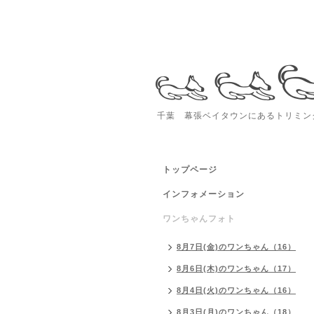
千葉 幕張ベイタウンにあるトリミング
トップページ
インフォメーション
ワンちゃんフォト
8月7日(金)のワンちゃん（16）
8月6日(木)のワンちゃん（17）
8月4日(火)のワンちゃん（16）
8月3日(月)のワンちゃん（18）