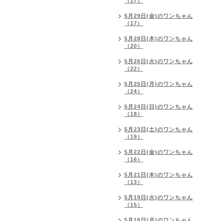
（17）
5月29日(金)のワンちゃん
（17）
5月28日(木)のワンちゃん
（20）
5月26日(火)のワンちゃん
（22）
5月25日(月)のワンちゃん
（24）
5月24日(日)のワンちゃん
（18）
5月23日(土)のワンちゃん
（19）
5月22日(金)のワンちゃん
（16）
5月21日(木)のワンちゃん
（13）
5月19日(火)のワンちゃん
（15）
5月18日(月)のワンちゃん