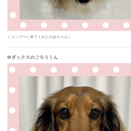
シャンプーに来てくれたのあちゃん♪
Mダックスのごろうくん