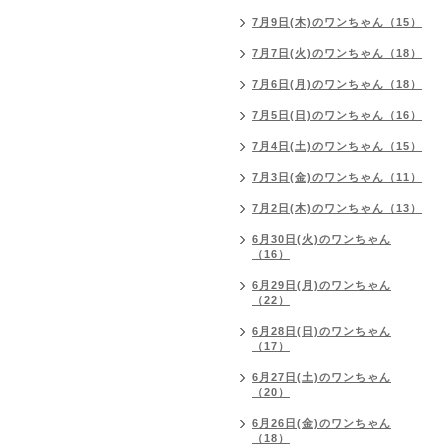
7月9日(木)のワンちゃん（15）
7月7日(火)のワンちゃん（18）
7月6日(月)のワンちゃん（18）
7月5日(日)のワンちゃん（16）
7月4日(土)のワンちゃん（15）
7月3日(金)のワンちゃん（11）
7月2日(木)のワンちゃん（13）
6月30日(火)のワンちゃん
（16）
6月29日(月)のワンちゃん
（22）
6月28日(日)のワンちゃん
（17）
6月27日(土)のワンちゃん
（20）
6月26日(金)のワンちゃん
（18）