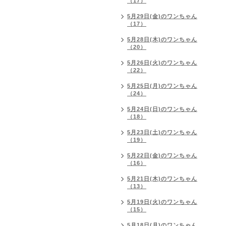
（17）
5月29日(金)のワンちゃん
（17）
5月28日(木)のワンちゃん
（20）
5月26日(火)のワンちゃん
（22）
5月25日(月)のワンちゃん
（24）
5月24日(日)のワンちゃん
（18）
5月23日(土)のワンちゃん
（19）
5月22日(金)のワンちゃん
（16）
5月21日(木)のワンちゃん
（13）
5月19日(火)のワンちゃん
（15）
5月18日(月)のワンちゃん