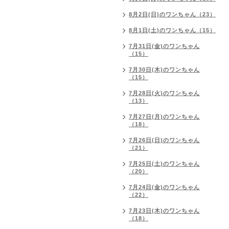
8月2日(日)のワンちゃん（23）
8月1日(土)のワンちゃん（15）
7月31日(金)のワンちゃん
（15）
7月30日(木)のワンちゃん
（15）
7月28日(火)のワンちゃん
（13）
7月27日(月)のワンちゃん
（18）
7月26日(日)のワンちゃん
（21）
7月25日(土)のワンちゃん
（20）
7月24日(金)のワンちゃん
（22）
7月23日(木)のワンちゃん
（18）