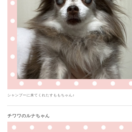
シャンプーに来てくれたすももちゃん♪
チワワのルナちゃん