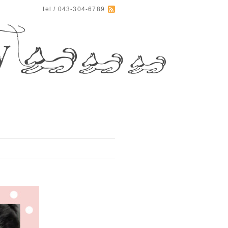
tel / 043-304-6789