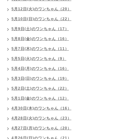
5月12日(火)のワンちゃん（20）
5月10日(日)のワンちゃん（22）
5月9日(土)のワンちゃん（17）
5月8日(金)のワンちゃん（16）
5月7日(木)のワンちゃん（11）
5月5日(火)のワンちゃん（9）
5月4日(月)のワンちゃん（16）
5月3日(日)のワンちゃん（19）
5月2日(土)のワンちゃん（22）
5月1日(金)のワンちゃん（12）
4月30日(木)のワンちゃん（16）
4月28日(火)のワンちゃん（23）
4月27日(月)のワンちゃん（20）
4月26日(日)のワンちゃん（21）