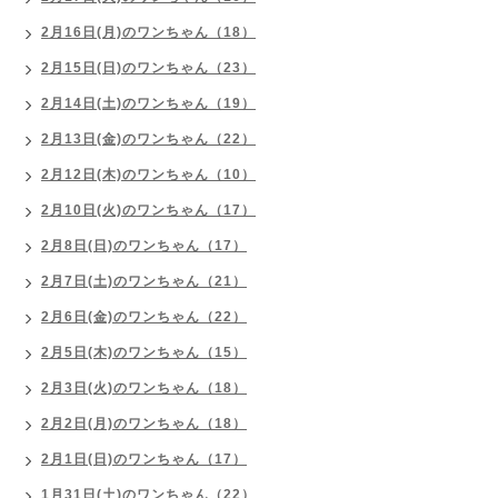
2月16日(月)のワンちゃん（18）
2月15日(日)のワンちゃん（23）
2月14日(土)のワンちゃん（19）
2月13日(金)のワンちゃん（22）
2月12日(木)のワンちゃん（10）
2月10日(火)のワンちゃん（17）
2月8日(日)のワンちゃん（17）
2月7日(土)のワンちゃん（21）
2月6日(金)のワンちゃん（22）
2月5日(木)のワンちゃん（15）
2月3日(火)のワンちゃん（18）
2月2日(月)のワンちゃん（18）
2月1日(日)のワンちゃん（17）
1月31日(土)のワンちゃん（22）