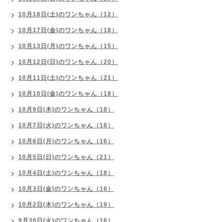
10月18日(土)のワンちゃん（12）
10月17日(金)のワンちゃん（18）
10月13日(月)のワンちゃん（15）
10月12日(日)のワンちゃん（20）
10月11日(土)のワンちゃん（21）
10月10日(金)のワンちゃん（18）
10月9日(木)のワンちゃん（18）
10月7日(火)のワンちゃん（18）
10月6日(月)のワンちゃん（16）
10月5日(日)のワンちゃん（21）
10月4日(土)のワンちゃん（18）
10月3日(金)のワンちゃん（16）
10月2日(木)のワンちゃん（19）
9月30日(火)のワンちゃん（16）