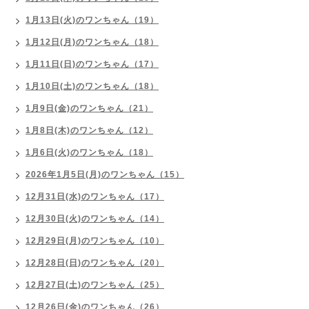
1月13日(火)のワンちゃん（19）
1月12日(月)のワンちゃん（18）
1月11日(日)のワンちゃん（17）
1月10日(土)のワンちゃん（18）
1月9日(金)のワンちゃん（21）
1月8日(木)のワンちゃん（12）
1月6日(火)のワンちゃん（18）
2026年1月5日(月)のワンちゃん（15）
12月31日(水)のワンちゃん（17）
12月30日(火)のワンちゃん（14）
12月29日(月)のワンちゃん（10）
12月28日(日)のワンちゃん（20）
12月27日(土)のワンちゃん（25）
12月26日(金)のワンちゃん（26）