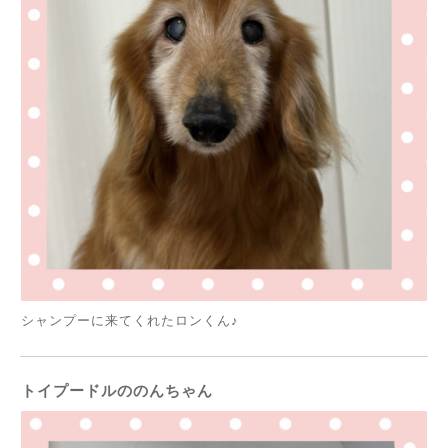
シャンプーに来てくれたロンくん♪
トイプードルののんちゃん