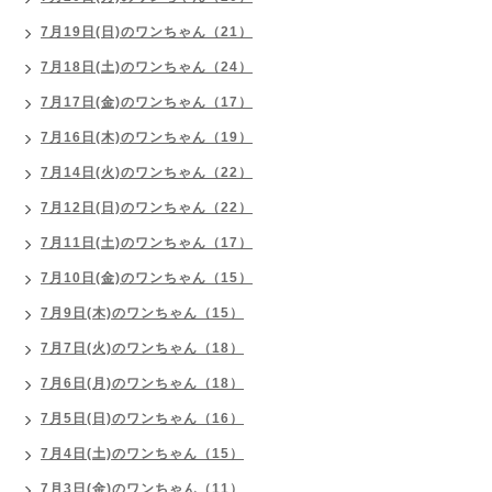
7月19日(日)のワンちゃん（21）
7月18日(土)のワンちゃん（24）
7月17日(金)のワンちゃん（17）
7月16日(木)のワンちゃん（19）
7月14日(火)のワンちゃん（22）
7月12日(日)のワンちゃん（22）
7月11日(土)のワンちゃん（17）
7月10日(金)のワンちゃん（15）
7月9日(木)のワンちゃん（15）
7月7日(火)のワンちゃん（18）
7月6日(月)のワンちゃん（18）
7月5日(日)のワンちゃん（16）
7月4日(土)のワンちゃん（15）
7月3日(金)のワンちゃん（11）