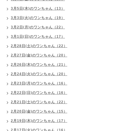
3月5日(木)のワンちゃん（13）
3月3日(火)のワンちゃん（19）
3月2日(月)のワンちゃん（22）
3月1日(日)のワンちゃん（17）
2月28日(土)のワンちゃん（22）
2月27日(金)のワンちゃん（20）
2月26日(木)のワンちゃん（21）
2月24日(火)のワンちゃん（20）
2月23日(月)のワンちゃん（16）
2月22日(日)のワンちゃん（16）
2月21日(土)のワンちゃん（22）
2月20日(金)のワンちゃん（15）
2月19日(木)のワンちゃん（17）
2月17日(火)のワンちゃん（16）