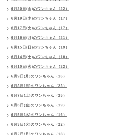
6月20日(金)のワンちゃん（22）
6月19日(木)のワンちゃん（17）
6月17日(火)のワンちゃん（17）
6月16日(月)のワンちゃん（21）
6月15日(日)のワンちゃん（19）
6月14日(土)のワンちゃん（18）
6月10日(火)のワンちゃん（22）
6月9日(月)のワンちゃん（16）
6月8日(日)のワンちゃん（23）
6月7日(土)のワンちゃん（25）
6月6日(金)のワンちゃん（19）
6月5日(木)のワンちゃん（16）
6月3日(火)のワンちゃん（22）
6月2日(月)のワンちゃん（18）