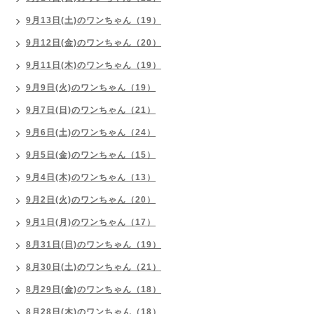
9月13日(土)のワンちゃん（19）
9月12日(金)のワンちゃん（20）
9月11日(木)のワンちゃん（19）
9月9日(火)のワンちゃん（19）
9月7日(日)のワンちゃん（21）
9月6日(土)のワンちゃん（24）
9月5日(金)のワンちゃん（15）
9月4日(木)のワンちゃん（13）
9月2日(火)のワンちゃん（20）
9月1日(月)のワンちゃん（17）
8月31日(日)のワンちゃん（19）
8月30日(土)のワンちゃん（21）
8月29日(金)のワンちゃん（18）
8月28日(木)のワンちゃん（18）