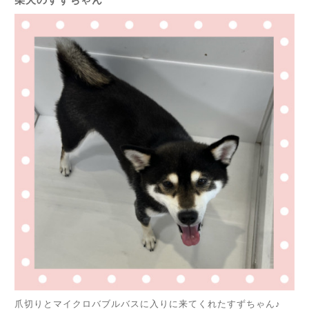
爪切りとマイクロバブルバスに入りに来てくれたすずちゃん♪