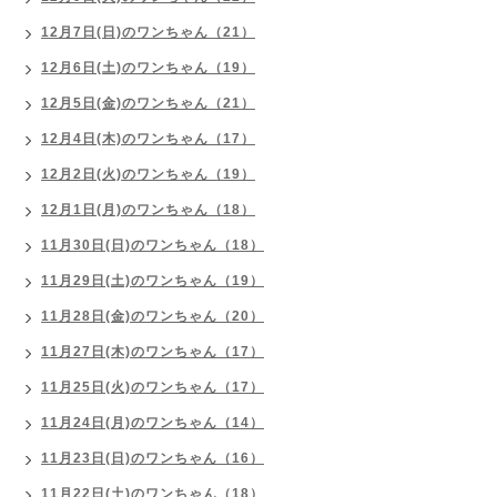
12月7日(日)のワンちゃん（21）
12月6日(土)のワンちゃん（19）
12月5日(金)のワンちゃん（21）
12月4日(木)のワンちゃん（17）
12月2日(火)のワンちゃん（19）
12月1日(月)のワンちゃん（18）
11月30日(日)のワンちゃん（18）
11月29日(土)のワンちゃん（19）
11月28日(金)のワンちゃん（20）
11月27日(木)のワンちゃん（17）
11月25日(火)のワンちゃん（17）
11月24日(月)のワンちゃん（14）
11月23日(日)のワンちゃん（16）
11月22日(土)のワンちゃん（18）