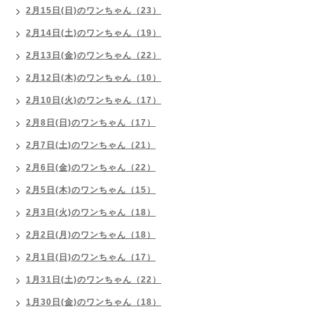
2月15日(日)のワンちゃん（23）
2月14日(土)のワンちゃん（19）
2月13日(金)のワンちゃん（22）
2月12日(木)のワンちゃん（10）
2月10日(火)のワンちゃん（17）
2月8日(日)のワンちゃん（17）
2月7日(土)のワンちゃん（21）
2月6日(金)のワンちゃん（22）
2月5日(木)のワンちゃん（15）
2月3日(火)のワンちゃん（18）
2月2日(月)のワンちゃん（18）
2月1日(日)のワンちゃん（17）
1月31日(土)のワンちゃん（22）
1月30日(金)のワンちゃん（18）