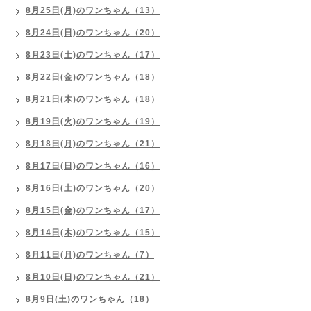
8月25日(月)のワンちゃん（13）
8月24日(日)のワンちゃん（20）
8月23日(土)のワンちゃん（17）
8月22日(金)のワンちゃん（18）
8月21日(木)のワンちゃん（18）
8月19日(火)のワンちゃん（19）
8月18日(月)のワンちゃん（21）
8月17日(日)のワンちゃん（16）
8月16日(土)のワンちゃん（20）
8月15日(金)のワンちゃん（17）
8月14日(木)のワンちゃん（15）
8月11日(月)のワンちゃん（7）
8月10日(日)のワンちゃん（21）
8月9日(土)のワンちゃん（18）