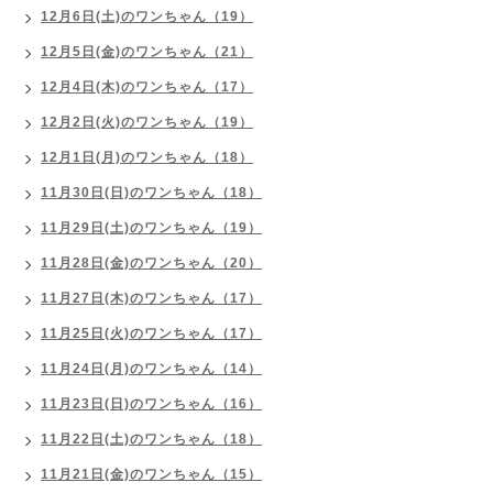
12月6日(土)のワンちゃん（19）
12月5日(金)のワンちゃん（21）
12月4日(木)のワンちゃん（17）
12月2日(火)のワンちゃん（19）
12月1日(月)のワンちゃん（18）
11月30日(日)のワンちゃん（18）
11月29日(土)のワンちゃん（19）
11月28日(金)のワンちゃん（20）
11月27日(木)のワンちゃん（17）
11月25日(火)のワンちゃん（17）
11月24日(月)のワンちゃん（14）
11月23日(日)のワンちゃん（16）
11月22日(土)のワンちゃん（18）
11月21日(金)のワンちゃん（15）