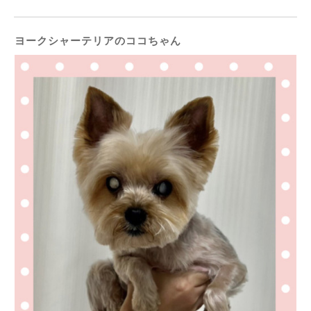
ヨークシャーテリアのココちゃん