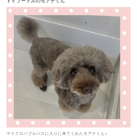
トイプードルのモアナくん
マイクロバブルバスに入りに来てくれたモアナくん♪