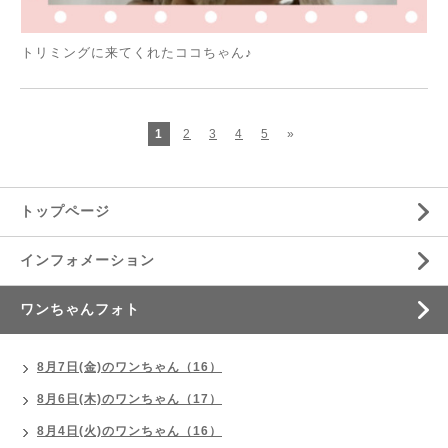
トリミングに来てくれたココちゃん♪
1
2
3
4
5
»
トップページ
インフォメーション
ワンちゃんフォト
8月7日(金)のワンちゃん（16）
8月6日(木)のワンちゃん（17）
8月4日(火)のワンちゃん（16）