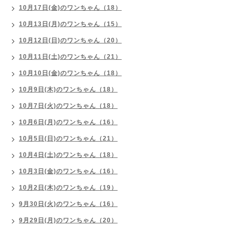
10月17日(金)のワンちゃん（18）
10月13日(月)のワンちゃん（15）
10月12日(日)のワンちゃん（20）
10月11日(土)のワンちゃん（21）
10月10日(金)のワンちゃん（18）
10月9日(木)のワンちゃん（18）
10月7日(火)のワンちゃん（18）
10月6日(月)のワンちゃん（16）
10月5日(日)のワンちゃん（21）
10月4日(土)のワンちゃん（18）
10月3日(金)のワンちゃん（16）
10月2日(木)のワンちゃん（19）
9月30日(火)のワンちゃん（16）
9月29日(月)のワンちゃん（20）