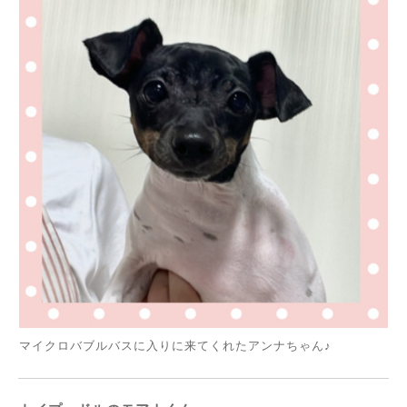
マイクロバブルバスに入りに来てくれたアンナちゃん♪