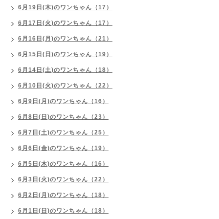
6月19日(木)のワンちゃん（17）
6月17日(火)のワンちゃん（17）
6月16日(月)のワンちゃん（21）
6月15日(日)のワンちゃん（19）
6月14日(土)のワンちゃん（18）
6月10日(火)のワンちゃん（22）
6月9日(月)のワンちゃん（16）
6月8日(日)のワンちゃん（23）
6月7日(土)のワンちゃん（25）
6月6日(金)のワンちゃん（19）
6月5日(木)のワンちゃん（16）
6月3日(火)のワンちゃん（22）
6月2日(月)のワンちゃん（18）
6月1日(日)のワンちゃん（18）