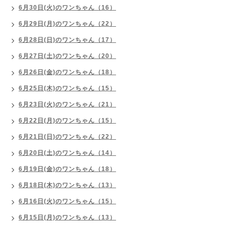
6月30日(火)のワンちゃん（16）
6月29日(月)のワンちゃん（22）
6月28日(日)のワンちゃん（17）
6月27日(土)のワンちゃん（20）
6月26日(金)のワンちゃん（18）
6月25日(木)のワンちゃん（15）
6月23日(火)のワンちゃん（21）
6月22日(月)のワンちゃん（15）
6月21日(日)のワンちゃん（22）
6月20日(土)のワンちゃん（14）
6月19日(金)のワンちゃん（18）
6月18日(木)のワンちゃん（13）
6月16日(火)のワンちゃん（15）
6月15日(月)のワンちゃん（13）