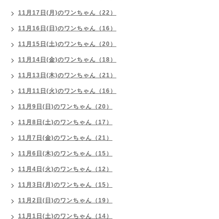
11月17日(月)のワンちゃん（22）
11月16日(日)のワンちゃん（16）
11月15日(土)のワンちゃん（20）
11月14日(金)のワンちゃん（18）
11月13日(木)のワンちゃん（21）
11月11日(火)のワンちゃん（16）
11月9日(日)のワンちゃん（20）
11月8日(土)のワンちゃん（17）
11月7日(金)のワンちゃん（21）
11月6日(木)のワンちゃん（15）
11月4日(火)のワンちゃん（12）
11月3日(月)のワンちゃん（15）
11月2日(日)のワンちゃん（19）
11月1日(土)のワンちゃん（14）