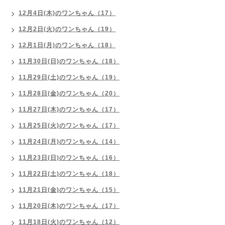
12月4日(木)のワンちゃん（17）
12月2日(火)のワンちゃん（19）
12月1日(月)のワンちゃん（18）
11月30日(日)のワンちゃん（18）
11月29日(土)のワンちゃん（19）
11月28日(金)のワンちゃん（20）
11月27日(木)のワンちゃん（17）
11月25日(火)のワンちゃん（17）
11月24日(月)のワンちゃん（14）
11月23日(日)のワンちゃん（16）
11月22日(土)のワンちゃん（18）
11月21日(金)のワンちゃん（15）
11月20日(木)のワンちゃん（17）
11月18日(火)のワンちゃん（12）