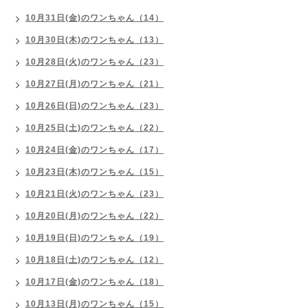
10月31日(金)のワンちゃん（14）
10月30日(木)のワンちゃん（13）
10月28日(火)のワンちゃん（23）
10月27日(月)のワンちゃん（21）
10月26日(日)のワンちゃん（23）
10月25日(土)のワンちゃん（22）
10月24日(金)のワンちゃん（17）
10月23日(木)のワンちゃん（15）
10月21日(火)のワンちゃん（23）
10月20日(月)のワンちゃん（22）
10月19日(日)のワンちゃん（19）
10月18日(土)のワンちゃん（12）
10月17日(金)のワンちゃん（18）
10月13日(月)のワンちゃん（15）