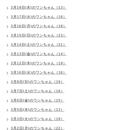
3月19日(木)のワンちゃん（13）
3月17日(火)のワンちゃん（18）
3月16日(月)のワンちゃん（18）
3月15日(日)のワンちゃん（23）
3月14日(土)のワンちゃん（21）
3月13日(金)のワンちゃん（14）
3月12日(木)のワンちゃん（19）
3月10日(火)のワンちゃん（16）
3月8日(日)のワンちゃん（19）
3月7日(土)のワンちゃん（16）
3月6日(金)のワンちゃん（15）
3月5日(木)のワンちゃん（13）
3月3日(火)のワンちゃん（19）
3月2日(月)のワンちゃん（22）