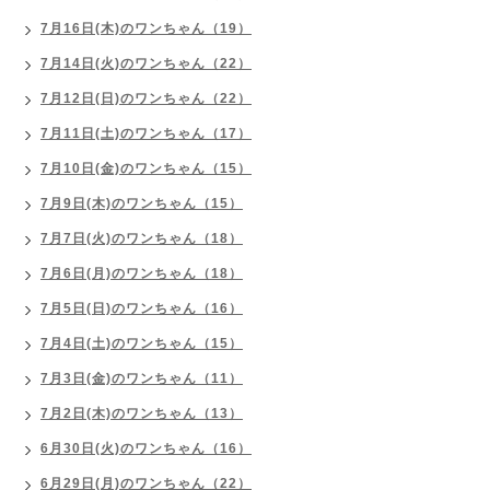
7月16日(木)のワンちゃん（19）
7月14日(火)のワンちゃん（22）
7月12日(日)のワンちゃん（22）
7月11日(土)のワンちゃん（17）
7月10日(金)のワンちゃん（15）
7月9日(木)のワンちゃん（15）
7月7日(火)のワンちゃん（18）
7月6日(月)のワンちゃん（18）
7月5日(日)のワンちゃん（16）
7月4日(土)のワンちゃん（15）
7月3日(金)のワンちゃん（11）
7月2日(木)のワンちゃん（13）
6月30日(火)のワンちゃん（16）
6月29日(月)のワンちゃん（22）