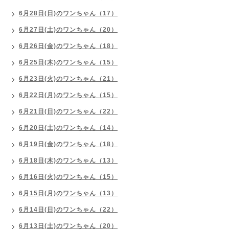
6月28日(日)のワンちゃん（17）
6月27日(土)のワンちゃん（20）
6月26日(金)のワンちゃん（18）
6月25日(木)のワンちゃん（15）
6月23日(火)のワンちゃん（21）
6月22日(月)のワンちゃん（15）
6月21日(日)のワンちゃん（22）
6月20日(土)のワンちゃん（14）
6月19日(金)のワンちゃん（18）
6月18日(木)のワンちゃん（13）
6月16日(火)のワンちゃん（15）
6月15日(月)のワンちゃん（13）
6月14日(日)のワンちゃん（22）
6月13日(土)のワンちゃん（20）