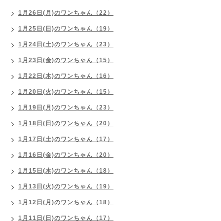
1月26日(月)のワンちゃん（22）
1月25日(日)のワンちゃん（19）
1月24日(土)のワンちゃん（23）
1月23日(金)のワンちゃん（15）
1月22日(木)のワンちゃん（16）
1月20日(火)のワンちゃん（15）
1月19日(月)のワンちゃん（23）
1月18日(日)のワンちゃん（20）
1月17日(土)のワンちゃん（17）
1月16日(金)のワンちゃん（20）
1月15日(木)のワンちゃん（18）
1月13日(火)のワンちゃん（19）
1月12日(月)のワンちゃん（18）
1月11日(日)のワンちゃん（17）