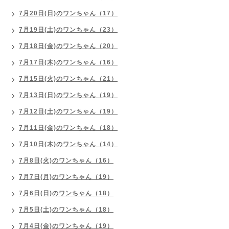
7月20日(日)のワンちゃん（17）
7月19日(土)のワンちゃん（23）
7月18日(金)のワンちゃん（20）
7月17日(木)のワンちゃん（16）
7月15日(火)のワンちゃん（21）
7月13日(日)のワンちゃん（19）
7月12日(土)のワンちゃん（19）
7月11日(金)のワンちゃん（18）
7月10日(木)のワンちゃん（14）
7月8日(火)のワンちゃん（16）
7月7日(月)のワンちゃん（19）
7月6日(日)のワンちゃん（18）
7月5日(土)のワンちゃん（18）
7月4日(金)のワンちゃん（19）