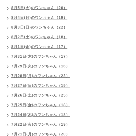
8月5日(火)のワンちゃん（20）
8月4日(月)のワンちゃん（19）
8月3日(日)のワンちゃん（22）
8月2日(土)のワンちゃん（18）
8月1日(金)のワンちゃん（17）
7月31日(木)のワンちゃん（17）
7月29日(火)のワンちゃん（16）
7月28日(月)のワンちゃん（23）
7月27日(日)のワンちゃん（19）
7月26日(土)のワンちゃん（25）
7月25日(金)のワンちゃん（18）
7月24日(木)のワンちゃん（18）
7月22日(火)のワンちゃん（19）
7月21日(月)のワンちゃん（20）