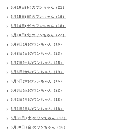
6月16日(月)のワンちゃん（21）
6月15日(日)のワンちゃん（19）
6月14日(土)のワンちゃん（18）
6月10日(火)のワンちゃん（22）
6月9日(月)のワンちゃん（16）
6月8日(日)のワンちゃん（23）
6月7日(土)のワンちゃん（25）
6月6日(金)のワンちゃん（19）
6月5日(木)のワンちゃん（16）
6月3日(火)のワンちゃん（22）
6月2日(月)のワンちゃん（18）
6月1日(日)のワンちゃん（18）
5月31日 (土)のワンちゃん（12）
5月30日 (金)のワンちゃん（16）