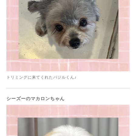
トリミングに来てくれたバジルくん♪
シーズーのマカロンちゃん