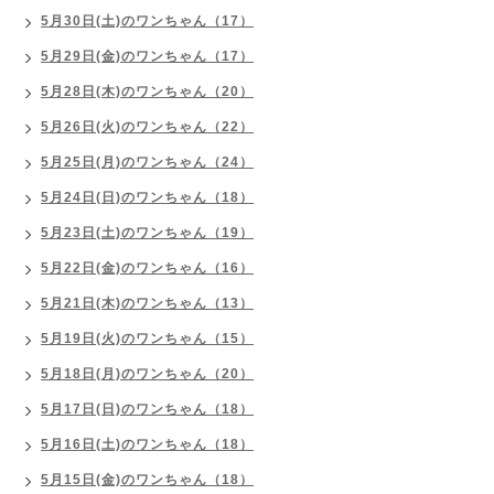
5月30日(土)のワンちゃん（17）
5月29日(金)のワンちゃん（17）
5月28日(木)のワンちゃん（20）
5月26日(火)のワンちゃん（22）
5月25日(月)のワンちゃん（24）
5月24日(日)のワンちゃん（18）
5月23日(土)のワンちゃん（19）
5月22日(金)のワンちゃん（16）
5月21日(木)のワンちゃん（13）
5月19日(火)のワンちゃん（15）
5月18日(月)のワンちゃん（20）
5月17日(日)のワンちゃん（18）
5月16日(土)のワンちゃん（18）
5月15日(金)のワンちゃん（18）