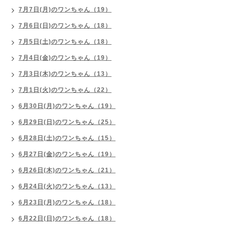
7月7日(月)のワンちゃん（19）
7月6日(日)のワンちゃん（18）
7月5日(土)のワンちゃん（18）
7月4日(金)のワンちゃん（19）
7月3日(木)のワンちゃん（13）
7月1日(火)のワンちゃん（22）
6月30日(月)のワンちゃん（19）
6月29日(日)のワンちゃん（25）
6月28日(土)のワンちゃん（15）
6月27日(金)のワンちゃん（19）
6月26日(木)のワンちゃん（21）
6月24日(火)のワンちゃん（13）
6月23日(月)のワンちゃん（18）
6月22日(日)のワンちゃん（18）