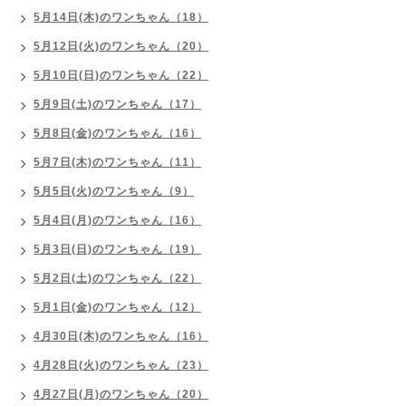
5月14日(木)のワンちゃん（18）
5月12日(火)のワンちゃん（20）
5月10日(日)のワンちゃん（22）
5月9日(土)のワンちゃん（17）
5月8日(金)のワンちゃん（16）
5月7日(木)のワンちゃん（11）
5月5日(火)のワンちゃん（9）
5月4日(月)のワンちゃん（16）
5月3日(日)のワンちゃん（19）
5月2日(土)のワンちゃん（22）
5月1日(金)のワンちゃん（12）
4月30日(木)のワンちゃん（16）
4月28日(火)のワンちゃん（23）
4月27日(月)のワンちゃん（20）