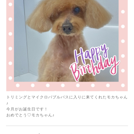
トリミングとマイクロバブルバスに入りに来てくれたモカちゃん
♪
今月がお誕生日です！
おめでとう♡モカちゃん♪