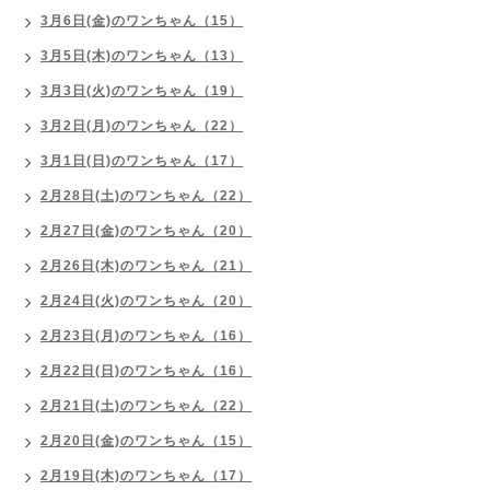
3月6日(金)のワンちゃん（15）
3月5日(木)のワンちゃん（13）
3月3日(火)のワンちゃん（19）
3月2日(月)のワンちゃん（22）
3月1日(日)のワンちゃん（17）
2月28日(土)のワンちゃん（22）
2月27日(金)のワンちゃん（20）
2月26日(木)のワンちゃん（21）
2月24日(火)のワンちゃん（20）
2月23日(月)のワンちゃん（16）
2月22日(日)のワンちゃん（16）
2月21日(土)のワンちゃん（22）
2月20日(金)のワンちゃん（15）
2月19日(木)のワンちゃん（17）