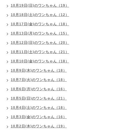
10月19日(日)のワンちゃん（19）
10月18日(土)のワンちゃん（12）
10月17日(金)のワンちゃん（18）
10月13日(月)のワンちゃん（15）
10月12日(日)のワンちゃん（20）
10月11日(土)のワンちゃん（21）
10月10日(金)のワンちゃん（18）
10月9日(木)のワンちゃん（18）
10月7日(火)のワンちゃん（18）
10月6日(月)のワンちゃん（16）
10月5日(日)のワンちゃん（21）
10月4日(土)のワンちゃん（18）
10月3日(金)のワンちゃん（16）
10月2日(木)のワンちゃん（19）