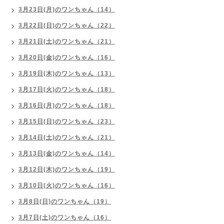
3月23日(月)のワンちゃん（14）
3月22日(日)のワンちゃん（22）
3月21日(土)のワンちゃん（21）
3月20日(金)のワンちゃん（16）
3月19日(木)のワンちゃん（13）
3月17日(火)のワンちゃん（18）
3月16日(月)のワンちゃん（18）
3月15日(日)のワンちゃん（23）
3月14日(土)のワンちゃん（21）
3月13日(金)のワンちゃん（14）
3月12日(木)のワンちゃん（19）
3月10日(火)のワンちゃん（16）
3月8日(日)のワンちゃん（19）
3月7日(土)のワンちゃん（16）