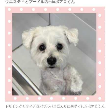
ウエスティとプードルのmixポアロくん
トリミングとマイクロバブルバスに入りに来てくれたポアロくん