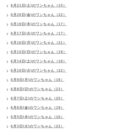
6月21日(土)のワンちゃん（15）
6月20日(金)のワンちゃん（22）
6月19日(木)のワンちゃん（17）
6月17日(火)のワンちゃん（17）
6月16日(月)のワンちゃん（21）
6月15日(日)のワンちゃん（19）
6月14日(土)のワンちゃん（18）
6月10日(火)のワンちゃん（22）
6月9日(月)のワンちゃん（16）
6月8日(日)のワンちゃん（23）
6月7日(土)のワンちゃん（25）
6月6日(金)のワンちゃん（19）
6月5日(木)のワンちゃん（16）
6月3日(火)のワンちゃん（22）