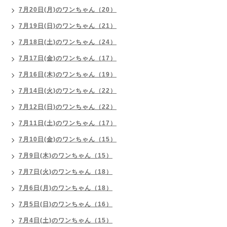
7月20日(月)のワンちゃん（20）
7月19日(日)のワンちゃん（21）
7月18日(土)のワンちゃん（24）
7月17日(金)のワンちゃん（17）
7月16日(木)のワンちゃん（19）
7月14日(火)のワンちゃん（22）
7月12日(日)のワンちゃん（22）
7月11日(土)のワンちゃん（17）
7月10日(金)のワンちゃん（15）
7月9日(木)のワンちゃん（15）
7月7日(火)のワンちゃん（18）
7月6日(月)のワンちゃん（18）
7月5日(日)のワンちゃん（16）
7月4日(土)のワンちゃん（15）