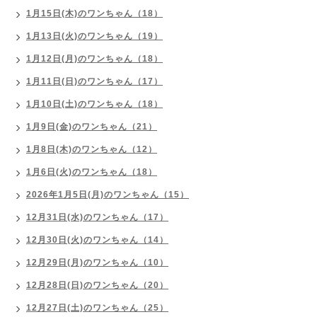
1月15日(木)のワンちゃん（18）
1月13日(火)のワンちゃん（19）
1月12日(月)のワンちゃん（18）
1月11日(日)のワンちゃん（17）
1月10日(土)のワンちゃん（18）
1月9日(金)のワンちゃん（21）
1月8日(木)のワンちゃん（12）
1月6日(火)のワンちゃん（18）
2026年1月5日(月)のワンちゃん（15）
12月31日(水)のワンちゃん（17）
12月30日(火)のワンちゃん（14）
12月29日(月)のワンちゃん（10）
12月28日(日)のワンちゃん（20）
12月27日(土)のワンちゃん（25）