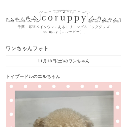
千葉 幕張ベイタウンにあるトリミング＆ドッググッズ
「coruppy（コルッピー）」
ワンちゃんフォト
11月18日(土)のワンちゃん
トイプードルのエルちゃん