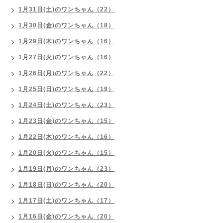
1月31日(土)のワンちゃん（22）
1月30日(金)のワンちゃん（18）
1月29日(木)のワンちゃん（16）
1月27日(火)のワンちゃん（16）
1月26日(月)のワンちゃん（22）
1月25日(日)のワンちゃん（19）
1月24日(土)のワンちゃん（23）
1月23日(金)のワンちゃん（15）
1月22日(木)のワンちゃん（16）
1月20日(火)のワンちゃん（15）
1月19日(月)のワンちゃん（23）
1月18日(日)のワンちゃん（20）
1月17日(土)のワンちゃん（17）
1月16日(金)のワンちゃん（20）