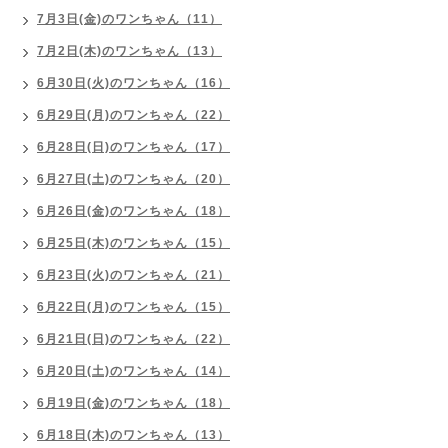
7月3日(金)のワンちゃん（11）
7月2日(木)のワンちゃん（13）
6月30日(火)のワンちゃん（16）
6月29日(月)のワンちゃん（22）
6月28日(日)のワンちゃん（17）
6月27日(土)のワンちゃん（20）
6月26日(金)のワンちゃん（18）
6月25日(木)のワンちゃん（15）
6月23日(火)のワンちゃん（21）
6月22日(月)のワンちゃん（15）
6月21日(日)のワンちゃん（22）
6月20日(土)のワンちゃん（14）
6月19日(金)のワンちゃん（18）
6月18日(木)のワンちゃん（13）