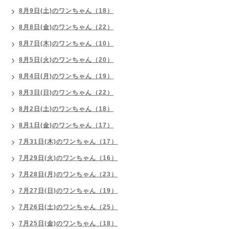
8月9日(土)のワンちゃん（18）
8月8日(金)のワンちゃん（22）
8月7日(木)のワンちゃん（10）
8月5日(火)のワンちゃん（20）
8月4日(月)のワンちゃん（19）
8月3日(日)のワンちゃん（22）
8月2日(土)のワンちゃん（18）
8月1日(金)のワンちゃん（17）
7月31日(木)のワンちゃん（17）
7月29日(火)のワンちゃん（16）
7月28日(月)のワンちゃん（23）
7月27日(日)のワンちゃん（19）
7月26日(土)のワンちゃん（25）
7月25日(金)のワンちゃん（18）