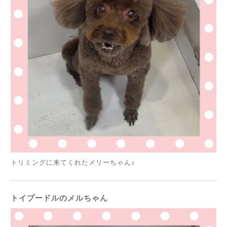
トリミングに来てくれたメリーちゃん♪
トイプードルのメルちゃん