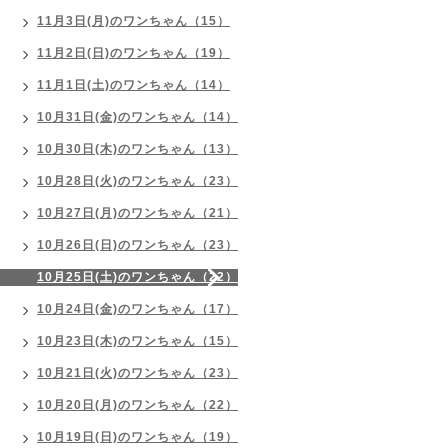
11月3日(月)のワンちゃん（15）
11月2日(日)のワンちゃん（19）
11月1日(土)のワンちゃん（14）
10月31日(金)のワンちゃん（14）
10月30日(木)のワンちゃん（13）
10月28日(火)のワンちゃん（23）
10月27日(月)のワンちゃん（21）
10月26日(日)のワンちゃん（23）
10月25日(土)のワンちゃん（22）
10月24日(金)のワンちゃん（17）
10月23日(木)のワンちゃん（15）
10月21日(火)のワンちゃん（23）
10月20日(月)のワンちゃん（22）
10月19日(日)のワンちゃん（19）