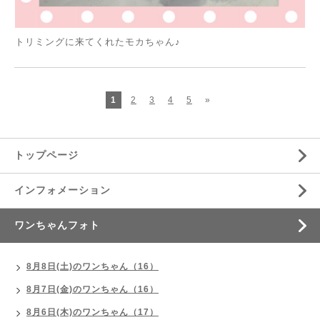
トリミングに来てくれたモカちゃん♪
1
2
3
4
5
»
トップページ
インフォメーション
ワンちゃんフォト
8月8日(土)のワンちゃん（16）
8月7日(金)のワンちゃん（16）
8月6日(木)のワンちゃん（17）