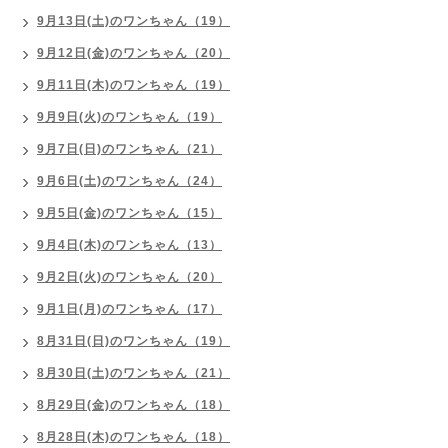
9月13日(土)のワンちゃん（19）
9月12日(金)のワンちゃん（20）
9月11日(木)のワンちゃん（19）
9月9日(火)のワンちゃん（19）
9月7日(日)のワンちゃん（21）
9月6日(土)のワンちゃん（24）
9月5日(金)のワンちゃん（15）
9月4日(木)のワンちゃん（13）
9月2日(火)のワンちゃん（20）
9月1日(月)のワンちゃん（17）
8月31日(日)のワンちゃん（19）
8月30日(土)のワンちゃん（21）
8月29日(金)のワンちゃん（18）
8月28日(木)のワンちゃん（18）