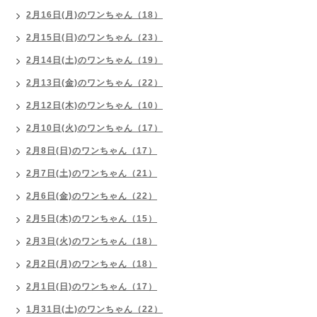
2月16日(月)のワンちゃん（18）
2月15日(日)のワンちゃん（23）
2月14日(土)のワンちゃん（19）
2月13日(金)のワンちゃん（22）
2月12日(木)のワンちゃん（10）
2月10日(火)のワンちゃん（17）
2月8日(日)のワンちゃん（17）
2月7日(土)のワンちゃん（21）
2月6日(金)のワンちゃん（22）
2月5日(木)のワンちゃん（15）
2月3日(火)のワンちゃん（18）
2月2日(月)のワンちゃん（18）
2月1日(日)のワンちゃん（17）
1月31日(土)のワンちゃん（22）