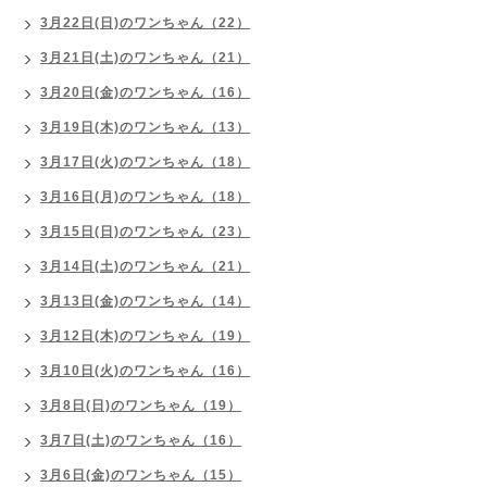
3月22日(日)のワンちゃん（22）
3月21日(土)のワンちゃん（21）
3月20日(金)のワンちゃん（16）
3月19日(木)のワンちゃん（13）
3月17日(火)のワンちゃん（18）
3月16日(月)のワンちゃん（18）
3月15日(日)のワンちゃん（23）
3月14日(土)のワンちゃん（21）
3月13日(金)のワンちゃん（14）
3月12日(木)のワンちゃん（19）
3月10日(火)のワンちゃん（16）
3月8日(日)のワンちゃん（19）
3月7日(土)のワンちゃん（16）
3月6日(金)のワンちゃん（15）