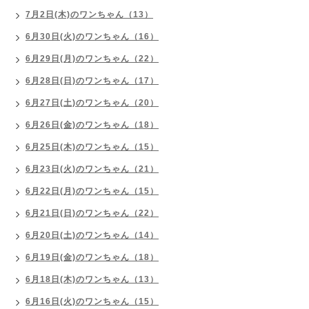
7月2日(木)のワンちゃん（13）
6月30日(火)のワンちゃん（16）
6月29日(月)のワンちゃん（22）
6月28日(日)のワンちゃん（17）
6月27日(土)のワンちゃん（20）
6月26日(金)のワンちゃん（18）
6月25日(木)のワンちゃん（15）
6月23日(火)のワンちゃん（21）
6月22日(月)のワンちゃん（15）
6月21日(日)のワンちゃん（22）
6月20日(土)のワンちゃん（14）
6月19日(金)のワンちゃん（18）
6月18日(木)のワンちゃん（13）
6月16日(火)のワンちゃん（15）