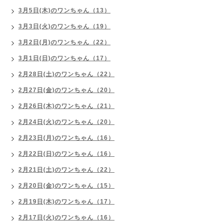
3月5日(木)のワンちゃん（13）
3月3日(火)のワンちゃん（19）
3月2日(月)のワンちゃん（22）
3月1日(日)のワンちゃん（17）
2月28日(土)のワンちゃん（22）
2月27日(金)のワンちゃん（20）
2月26日(木)のワンちゃん（21）
2月24日(火)のワンちゃん（20）
2月23日(月)のワンちゃん（16）
2月22日(日)のワンちゃん（16）
2月21日(土)のワンちゃん（22）
2月20日(金)のワンちゃん（15）
2月19日(木)のワンちゃん（17）
2月17日(火)のワンちゃん（16）