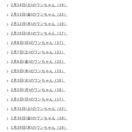
2月14日(土)のワンちゃん（19）
2月13日(金)のワンちゃん（22）
2月12日(木)のワンちゃん（10）
2月10日(火)のワンちゃん（17）
2月8日(日)のワンちゃん（17）
2月7日(土)のワンちゃん（21）
2月6日(金)のワンちゃん（22）
2月5日(木)のワンちゃん（15）
2月3日(火)のワンちゃん（18）
2月2日(月)のワンちゃん（18）
2月1日(日)のワンちゃん（17）
1月31日(土)のワンちゃん（22）
1月30日(金)のワンちゃん（18）
1月29日(木)のワンちゃん（16）