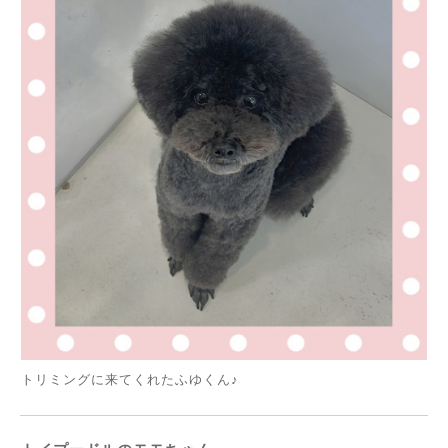
トリミングに来てくれたふゆくん♪