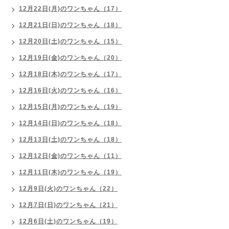
12月22日(月)のワンちゃん（17）
12月21日(日)のワンちゃん（18）
12月20日(土)のワンちゃん（15）
12月19日(金)のワンちゃん（20）
12月18日(木)のワンちゃん（17）
12月16日(火)のワンちゃん（16）
12月15日(月)のワンちゃん（19）
12月14日(日)のワンちゃん（18）
12月13日(土)のワンちゃん（18）
12月12日(金)のワンちゃん（11）
12月11日(木)のワンちゃん（19）
12月9日(火)のワンちゃん（22）
12月7日(日)のワンちゃん（21）
12月6日(土)のワンちゃん（19）