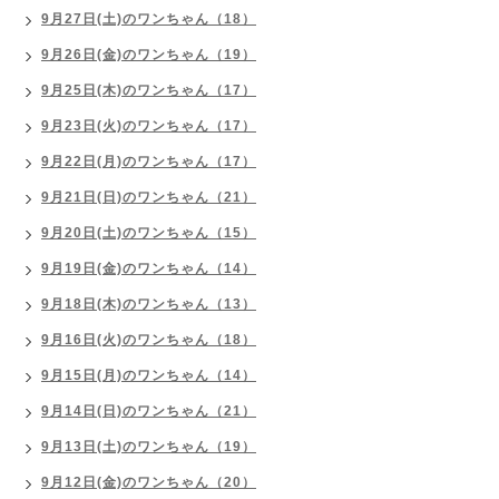
9月27日(土)のワンちゃん（18）
9月26日(金)のワンちゃん（19）
9月25日(木)のワンちゃん（17）
9月23日(火)のワンちゃん（17）
9月22日(月)のワンちゃん（17）
9月21日(日)のワンちゃん（21）
9月20日(土)のワンちゃん（15）
9月19日(金)のワンちゃん（14）
9月18日(木)のワンちゃん（13）
9月16日(火)のワンちゃん（18）
9月15日(月)のワンちゃん（14）
9月14日(日)のワンちゃん（21）
9月13日(土)のワンちゃん（19）
9月12日(金)のワンちゃん（20）