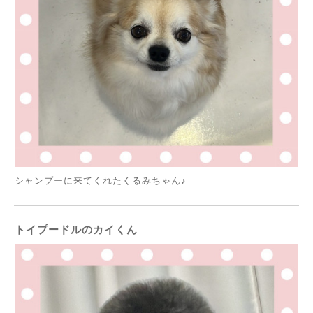
シャンプーに来てくれたくるみちゃん♪
トイプードルのカイくん