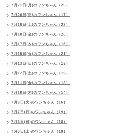
7月21日(月)のワンちゃん（20）
7月20日(日)のワンちゃん（17）
7月19日(土)のワンちゃん（23）
7月18日(金)のワンちゃん（20）
7月17日(木)のワンちゃん（16）
7月15日(火)のワンちゃん（21）
7月13日(日)のワンちゃん（19）
7月12日(土)のワンちゃん（19）
7月11日(金)のワンちゃん（18）
7月10日(木)のワンちゃん（14）
7月8日(火)のワンちゃん（16）
7月7日(月)のワンちゃん（19）
7月6日(日)のワンちゃん（18）
7月5日(土)のワンちゃん（18）