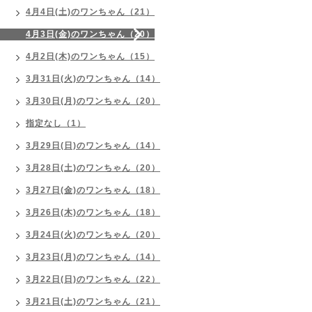
4月4日(土)のワンちゃん（21）
4月3日(金)のワンちゃん（20）
4月2日(木)のワンちゃん（15）
3月31日(火)のワンちゃん（14）
3月30日(月)のワンちゃん（20）
指定なし（1）
3月29日(日)のワンちゃん（14）
3月28日(土)のワンちゃん（20）
3月27日(金)のワンちゃん（18）
3月26日(木)のワンちゃん（18）
3月24日(火)のワンちゃん（20）
3月23日(月)のワンちゃん（14）
3月22日(日)のワンちゃん（22）
3月21日(土)のワンちゃん（21）