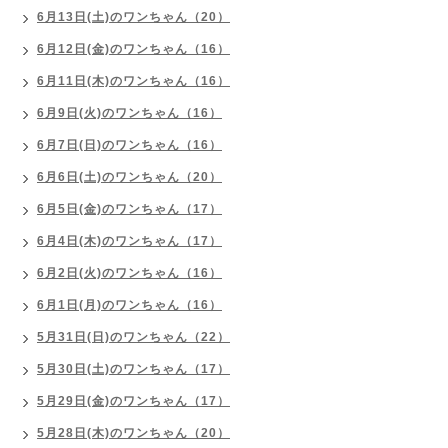
6月13日(土)のワンちゃん（20）
6月12日(金)のワンちゃん（16）
6月11日(木)のワンちゃん（16）
6月9日(火)のワンちゃん（16）
6月7日(日)のワンちゃん（16）
6月6日(土)のワンちゃん（20）
6月5日(金)のワンちゃん（17）
6月4日(木)のワンちゃん（17）
6月2日(火)のワンちゃん（16）
6月1日(月)のワンちゃん（16）
5月31日(日)のワンちゃん（22）
5月30日(土)のワンちゃん（17）
5月29日(金)のワンちゃん（17）
5月28日(木)のワンちゃん（20）