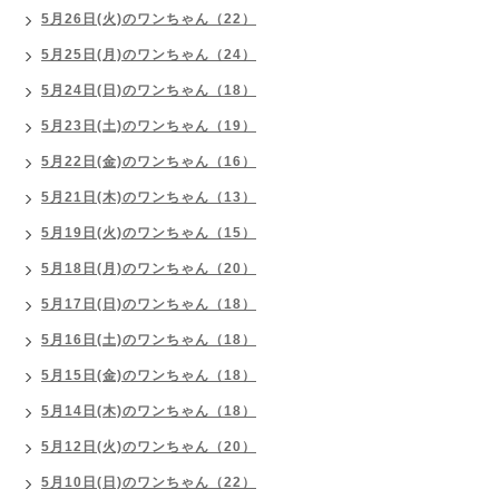
5月26日(火)のワンちゃん（22）
5月25日(月)のワンちゃん（24）
5月24日(日)のワンちゃん（18）
5月23日(土)のワンちゃん（19）
5月22日(金)のワンちゃん（16）
5月21日(木)のワンちゃん（13）
5月19日(火)のワンちゃん（15）
5月18日(月)のワンちゃん（20）
5月17日(日)のワンちゃん（18）
5月16日(土)のワンちゃん（18）
5月15日(金)のワンちゃん（18）
5月14日(木)のワンちゃん（18）
5月12日(火)のワンちゃん（20）
5月10日(日)のワンちゃん（22）