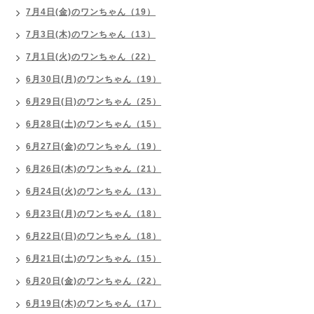
7月4日(金)のワンちゃん（19）
7月3日(木)のワンちゃん（13）
7月1日(火)のワンちゃん（22）
6月30日(月)のワンちゃん（19）
6月29日(日)のワンちゃん（25）
6月28日(土)のワンちゃん（15）
6月27日(金)のワンちゃん（19）
6月26日(木)のワンちゃん（21）
6月24日(火)のワンちゃん（13）
6月23日(月)のワンちゃん（18）
6月22日(日)のワンちゃん（18）
6月21日(土)のワンちゃん（15）
6月20日(金)のワンちゃん（22）
6月19日(木)のワンちゃん（17）