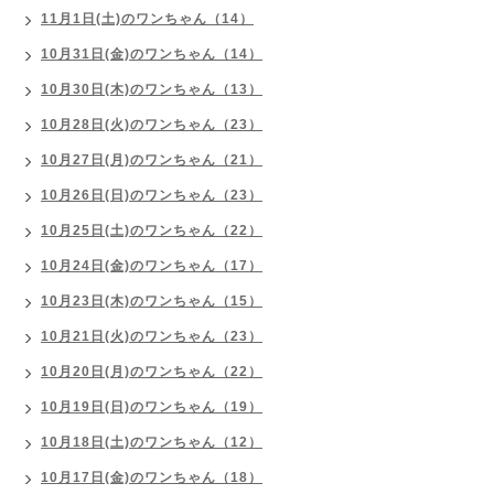
11月1日(土)のワンちゃん（14）
10月31日(金)のワンちゃん（14）
10月30日(木)のワンちゃん（13）
10月28日(火)のワンちゃん（23）
10月27日(月)のワンちゃん（21）
10月26日(日)のワンちゃん（23）
10月25日(土)のワンちゃん（22）
10月24日(金)のワンちゃん（17）
10月23日(木)のワンちゃん（15）
10月21日(火)のワンちゃん（23）
10月20日(月)のワンちゃん（22）
10月19日(日)のワンちゃん（19）
10月18日(土)のワンちゃん（12）
10月17日(金)のワンちゃん（18）