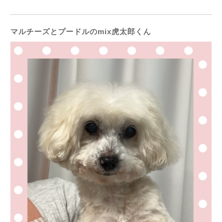
マルチーズとプードルのmix虎太郎くん