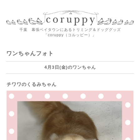
千葉 幕張ベイタウンにあるトリミング＆ドッググッズ
「coruppy（コルッピー）」
ワンちゃんフォト
4月3日(金)のワンちゃん
チワワのくるみちゃん