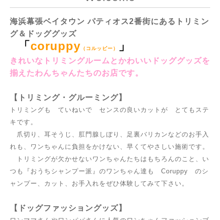
海浜幕張ベイタウン パティオス2番街にあるトリミン
グ＆ドッググッズ
「
coruppy
」
（コルッピー）
きれいなトリミングルームとかわいいドッググッズを
揃えたわんちゃんたちのお店です。
【トリミング・グルーミング】
トリミングも ていねいで センスの良いカットが とてもステ
キです。
爪切り、耳そうじ、肛門腺しぼり、足裏バリカンなどのお手入
れも、ワンちゃんに負担をかけない、早くてやさしい施術です。
トリミングが欠かせないワンちゃんたちはもちろんのこと、い
つも『おうちシャンプー派』のワンちゃん達も Coruppy のシ
ャンプー、カット、お手入れをぜひ体験してみて下さい。
【ドッグファッショングッズ】