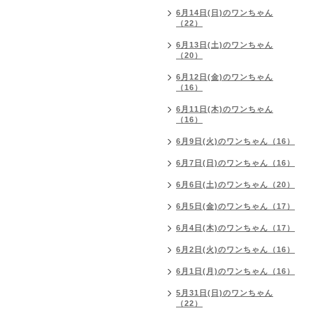
6月14日(日)のワンちゃん
（22）
6月13日(土)のワンちゃん
（20）
6月12日(金)のワンちゃん
（16）
6月11日(木)のワンちゃん
（16）
6月9日(火)のワンちゃん（16）
6月7日(日)のワンちゃん（16）
6月6日(土)のワンちゃん（20）
6月5日(金)のワンちゃん（17）
6月4日(木)のワンちゃん（17）
6月2日(火)のワンちゃん（16）
6月1日(月)のワンちゃん（16）
5月31日(日)のワンちゃん
（22）