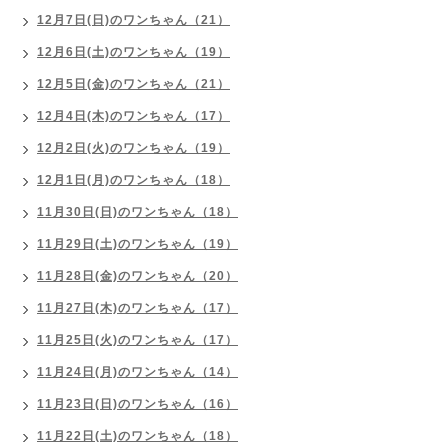
12月7日(日)のワンちゃん（21）
12月6日(土)のワンちゃん（19）
12月5日(金)のワンちゃん（21）
12月4日(木)のワンちゃん（17）
12月2日(火)のワンちゃん（19）
12月1日(月)のワンちゃん（18）
11月30日(日)のワンちゃん（18）
11月29日(土)のワンちゃん（19）
11月28日(金)のワンちゃん（20）
11月27日(木)のワンちゃん（17）
11月25日(火)のワンちゃん（17）
11月24日(月)のワンちゃん（14）
11月23日(日)のワンちゃん（16）
11月22日(土)のワンちゃん（18）