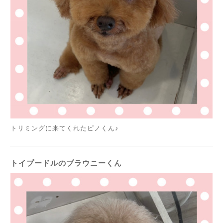
トリミングに来てくれたピノくん♪
トイプードルのブラウニーくん