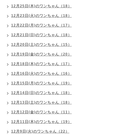
12月25日(木)のワンちゃん（18）
12月23日(火)のワンちゃん（18）
12月22日(月)のワンちゃん（17）
12月21日(日)のワンちゃん（18）
12月20日(土)のワンちゃん（15）
12月19日(金)のワンちゃん（20）
12月18日(木)のワンちゃん（17）
12月16日(火)のワンちゃん（16）
12月15日(月)のワンちゃん（19）
12月14日(日)のワンちゃん（18）
12月13日(土)のワンちゃん（18）
12月12日(金)のワンちゃん（11）
12月11日(木)のワンちゃん（19）
12月9日(火)のワンちゃん（22）