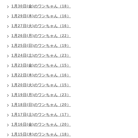
1月30日(金)のワンちゃん（18）
1月29日(木)のワンちゃん（16）
1月27日(火)のワンちゃん（16）
1月26日(月)のワンちゃん（22）
1月25日(日)のワンちゃん（19）
1月24日(土)のワンちゃん（23）
1月23日(金)のワンちゃん（15）
1月22日(木)のワンちゃん（16）
1月20日(火)のワンちゃん（15）
1月19日(月)のワンちゃん（23）
1月18日(日)のワンちゃん（20）
1月17日(土)のワンちゃん（17）
1月16日(金)のワンちゃん（20）
1月15日(木)のワンちゃん（18）