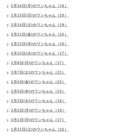
2月16日(月)のワンちゃん（18）
2月15日(日)のワンちゃん（23）
2月14日(土)のワンちゃん（19）
2月13日(金)のワンちゃん（22）
2月12日(木)のワンちゃん（10）
2月10日(火)のワンちゃん（17）
2月8日(日)のワンちゃん（17）
2月7日(土)のワンちゃん（21）
2月6日(金)のワンちゃん（22）
2月5日(木)のワンちゃん（15）
2月3日(火)のワンちゃん（18）
2月2日(月)のワンちゃん（18）
2月1日(日)のワンちゃん（17）
1月31日(土)のワンちゃん（22）