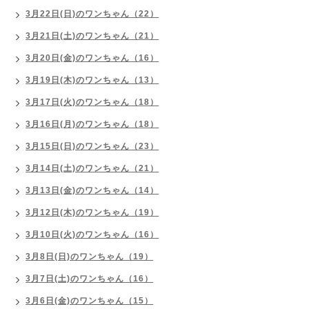
3月22日(日)のワンちゃん（22）
3月21日(土)のワンちゃん（21）
3月20日(金)のワンちゃん（16）
3月19日(木)のワンちゃん（13）
3月17日(火)のワンちゃん（18）
3月16日(月)のワンちゃん（18）
3月15日(日)のワンちゃん（23）
3月14日(土)のワンちゃん（21）
3月13日(金)のワンちゃん（14）
3月12日(木)のワンちゃん（19）
3月10日(火)のワンちゃん（16）
3月8日(日)のワンちゃん（19）
3月7日(土)のワンちゃん（16）
3月6日(金)のワンちゃん（15）