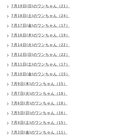
7月19日(日)のワンちゃん（21）
7月18日(土)のワンちゃん（24）
7月17日(金)のワンちゃん（17）
7月16日(木)のワンちゃん（19）
7月14日(火)のワンちゃん（22）
7月12日(日)のワンちゃん（22）
7月11日(土)のワンちゃん（17）
7月10日(金)のワンちゃん（15）
7月9日(木)のワンちゃん（15）
7月7日(火)のワンちゃん（18）
7月6日(月)のワンちゃん（18）
7月5日(日)のワンちゃん（16）
7月4日(土)のワンちゃん（15）
7月3日(金)のワンちゃん（11）