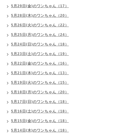
5月29日(金)のワンちゃん（17）
5月28日(木)のワンちゃん（20）
5月26日(火)のワンちゃん（22）
5月25日(月)のワンちゃん（24）
5月24日(日)のワンちゃん（18）
5月23日(土)のワンちゃん（19）
5月22日(金)のワンちゃん（16）
5月21日(木)のワンちゃん（13）
5月19日(火)のワンちゃん（15）
5月18日(月)のワンちゃん（20）
5月17日(日)のワンちゃん（18）
5月16日(土)のワンちゃん（18）
5月15日(金)のワンちゃん（18）
5月14日(木)のワンちゃん（18）