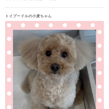
トイプードルの小麦ちゃん