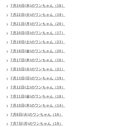
7月24日(木)のワンちゃん（18）
7月22日(火)のワンちゃん（19）
7月21日(月)のワンちゃん（20）
7月20日(日)のワンちゃん（17）
7月19日(土)のワンちゃん（23）
7月18日(金)のワンちゃん（20）
7月17日(木)のワンちゃん（16）
7月15日(火)のワンちゃん（21）
7月13日(日)のワンちゃん（19）
7月12日(土)のワンちゃん（19）
7月11日(金)のワンちゃん（18）
7月10日(木)のワンちゃん（14）
7月8日(火)のワンちゃん（16）
7月7日(月)のワンちゃん（19）