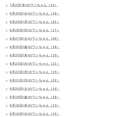
7月2日(木)のワンちゃん（13）
6月30日(火)のワンちゃん（16）
6月29日(月)のワンちゃん（22）
6月28日(日)のワンちゃん（17）
6月27日(土)のワンちゃん（20）
6月26日(金)のワンちゃん（18）
6月25日(木)のワンちゃん（15）
6月23日(火)のワンちゃん（21）
6月22日(月)のワンちゃん（15）
6月21日(日)のワンちゃん（22）
6月20日(土)のワンちゃん（14）
6月19日(金)のワンちゃん（18）
6月18日(木)のワンちゃん（13）
6月16日(火)のワンちゃん（15）