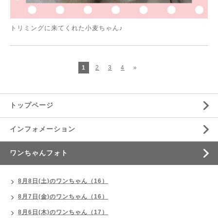
トリミングに来てくれた小麦ちゃん♪
1
2
3
4
»
トップページ
インフォメーション
ワンちゃんフォト
8月8日(土)のワンちゃん（16）
8月7日(金)のワンちゃん（16）
8月6日(木)のワンちゃん（17）