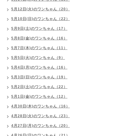
5月12日(火)のワンちゃん（20）
5月10日(日)のワンちゃん（22）
5月9日(土)のワンちゃん（17）
5月8日(金)のワンちゃん（16）
5月7日(木)のワンちゃん（11）
5月5日(火)のワンちゃん（9）
5月4日(月)のワンちゃん（16）
5月3日(日)のワンちゃん（19）
5月2日(土)のワンちゃん（22）
5月1日(金)のワンちゃん（12）
4月30日(木)のワンちゃん（16）
4月28日(火)のワンちゃん（23）
4月27日(月)のワンちゃん（20）
4月26日(日)のワンちゃん（21）