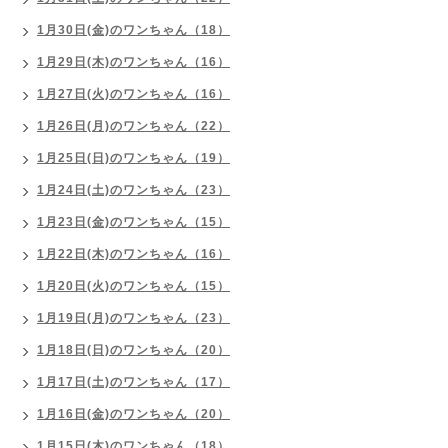
1月30日(金)のワンちゃん（18）
1月29日(木)のワンちゃん（16）
1月27日(火)のワンちゃん（16）
1月26日(月)のワンちゃん（22）
1月25日(日)のワンちゃん（19）
1月24日(土)のワンちゃん（23）
1月23日(金)のワンちゃん（15）
1月22日(木)のワンちゃん（16）
1月20日(火)のワンちゃん（15）
1月19日(月)のワンちゃん（23）
1月18日(日)のワンちゃん（20）
1月17日(土)のワンちゃん（17）
1月16日(金)のワンちゃん（20）
1月15日(木)のワンちゃん（18）