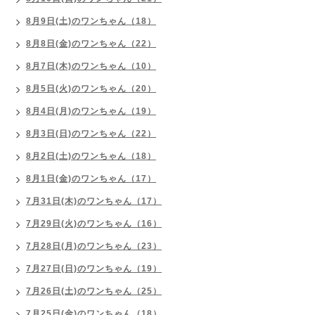
8月9日(土)のワンちゃん（18）
8月8日(金)のワンちゃん（22）
8月7日(木)のワンちゃん（10）
8月5日(火)のワンちゃん（20）
8月4日(月)のワンちゃん（19）
8月3日(日)のワンちゃん（22）
8月2日(土)のワンちゃん（18）
8月1日(金)のワンちゃん（17）
7月31日(木)のワンちゃん（17）
7月29日(火)のワンちゃん（16）
7月28日(月)のワンちゃん（23）
7月27日(日)のワンちゃん（19）
7月26日(土)のワンちゃん（25）
7月25日(金)のワンちゃん（18）