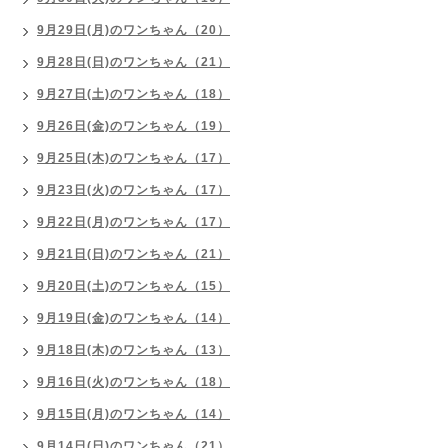
9月29日(月)のワンちゃん（20）
9月28日(日)のワンちゃん（21）
9月27日(土)のワンちゃん（18）
9月26日(金)のワンちゃん（19）
9月25日(木)のワンちゃん（17）
9月23日(火)のワンちゃん（17）
9月22日(月)のワンちゃん（17）
9月21日(日)のワンちゃん（21）
9月20日(土)のワンちゃん（15）
9月19日(金)のワンちゃん（14）
9月18日(木)のワンちゃん（13）
9月16日(火)のワンちゃん（18）
9月15日(月)のワンちゃん（14）
9月14日(日)のワンちゃん（21）