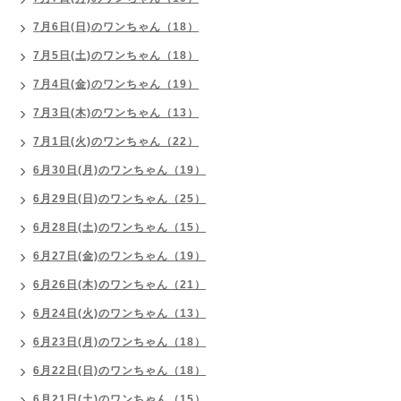
7月6日(日)のワンちゃん（18）
7月5日(土)のワンちゃん（18）
7月4日(金)のワンちゃん（19）
7月3日(木)のワンちゃん（13）
7月1日(火)のワンちゃん（22）
6月30日(月)のワンちゃん（19）
6月29日(日)のワンちゃん（25）
6月28日(土)のワンちゃん（15）
6月27日(金)のワンちゃん（19）
6月26日(木)のワンちゃん（21）
6月24日(火)のワンちゃん（13）
6月23日(月)のワンちゃん（18）
6月22日(日)のワンちゃん（18）
6月21日(土)のワンちゃん（15）