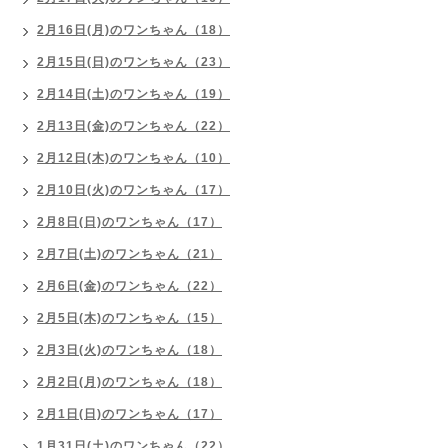
2月16日(月)のワンちゃん（18）
2月15日(日)のワンちゃん（23）
2月14日(土)のワンちゃん（19）
2月13日(金)のワンちゃん（22）
2月12日(木)のワンちゃん（10）
2月10日(火)のワンちゃん（17）
2月8日(日)のワンちゃん（17）
2月7日(土)のワンちゃん（21）
2月6日(金)のワンちゃん（22）
2月5日(木)のワンちゃん（15）
2月3日(火)のワンちゃん（18）
2月2日(月)のワンちゃん（18）
2月1日(日)のワンちゃん（17）
1月31日(土)のワンちゃん（22）