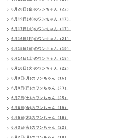
6月20日(金)のワンちゃん（22）
6月19日(木)のワンちゃん（17）
6月17日(火)のワンちゃん（17）
6月16日(月)のワンちゃん（21）
6月15日(日)のワンちゃん（19）
6月14日(土)のワンちゃん（18）
6月10日(火)のワンちゃん（22）
6月9日(月)のワンちゃん（16）
6月8日(日)のワンちゃん（23）
6月7日(土)のワンちゃん（25）
6月6日(金)のワンちゃん（19）
6月5日(木)のワンちゃん（16）
6月3日(火)のワンちゃん（22）
6月2日(月)のワンちゃん（18）