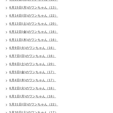
6月15日(月)のワンちゃん（13）
6月14日(日)のワンちゃん（22）
6月13日(土)のワンちゃん（20）
6月12日(金)のワンちゃん（16）
6月11日(木)のワンちゃん（16）
6月9日(火)のワンちゃん（16）
6月7日(日)のワンちゃん（16）
6月6日(土)のワンちゃん（20）
6月5日(金)のワンちゃん（17）
6月4日(木)のワンちゃん（17）
6月2日(火)のワンちゃん（16）
6月1日(月)のワンちゃん（16）
5月31日(日)のワンちゃん（22）
5月30日(土)のワンちゃん（17）