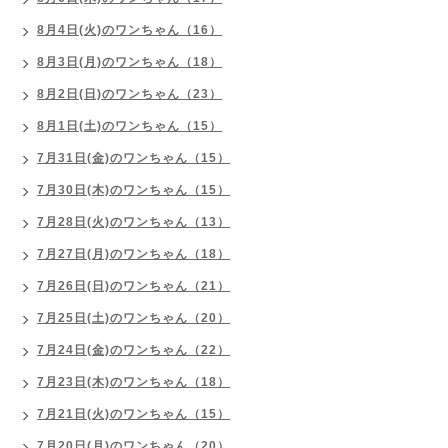
8月4日(火)のワンちゃん（16）
8月3日(月)のワンちゃん（18）
8月2日(日)のワンちゃん（23）
8月1日(土)のワンちゃん（15）
7月31日(金)のワンちゃん（15）
7月30日(木)のワンちゃん（15）
7月28日(火)のワンちゃん（13）
7月27日(月)のワンちゃん（18）
7月26日(日)のワンちゃん（21）
7月25日(土)のワンちゃん（20）
7月24日(金)のワンちゃん（22）
7月23日(木)のワンちゃん（18）
7月21日(火)のワンちゃん（15）
7月20日(月)のワンちゃん（20）