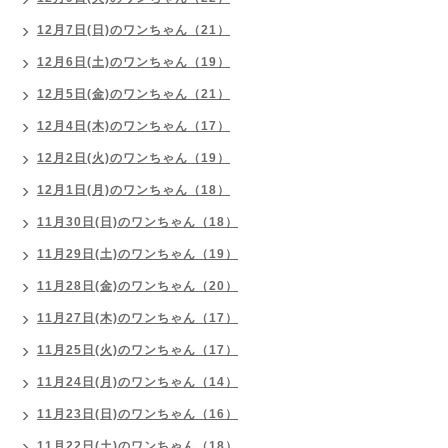
12月7日(日)のワンちゃん（21）
12月6日(土)のワンちゃん（19）
12月5日(金)のワンちゃん（21）
12月4日(木)のワンちゃん（17）
12月2日(火)のワンちゃん（19）
12月1日(月)のワンちゃん（18）
11月30日(日)のワンちゃん（18）
11月29日(土)のワンちゃん（19）
11月28日(金)のワンちゃん（20）
11月27日(木)のワンちゃん（17）
11月25日(火)のワンちゃん（17）
11月24日(月)のワンちゃん（14）
11月23日(日)のワンちゃん（16）
11月22日(土)のワンちゃん（18）