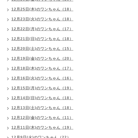
12月25日(木)のワンちゃん（18）
12月23日(火)のワンちゃん（18）
12月22日(月)のワンちゃん（17）
12月21日(日)のワンちゃん（18）
12月20日(土)のワンちゃん（15）
12月19日(金)のワンちゃん（20）
12月18日(木)のワンちゃん（17）
12月16日(火)のワンちゃん（16）
12月15日(月)のワンちゃん（19）
12月14日(日)のワンちゃん（18）
12月13日(土)のワンちゃん（18）
12月12日(金)のワンちゃん（11）
12月11日(木)のワンちゃん（19）
12月9日(火)のワンちゃん（22）