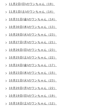
11月2日(日)のワンちゃん（19）
11月1日(土)のワンちゃん（14）
10月31日(金)のワンちゃん（14）
10月30日(木)のワンちゃん（13）
10月28日(火)のワンちゃん（23）
10月27日(月)のワンちゃん（21）
10月26日(日)のワンちゃん（23）
10月25日(土)のワンちゃん（22）
10月24日(金)のワンちゃん（17）
10月23日(木)のワンちゃん（15）
10月21日(火)のワンちゃん（23）
10月20日(月)のワンちゃん（22）
10月19日(日)のワンちゃん（19）
10月18日(土)のワンちゃん（12）