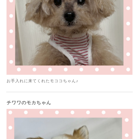
お手入れに来てくれたモココちゃん♪
チワワのモカちゃん