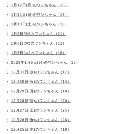
1月12日(月)のワンちゃん（18）
1月11日(日)のワンちゃん（17）
1月10日(土)のワンちゃん（18）
1月9日(金)のワンちゃん（21）
1月8日(木)のワンちゃん（12）
1月6日(火)のワンちゃん（18）
2026年1月5日(月)のワンちゃん（15）
12月31日(水)のワンちゃん（17）
12月30日(火)のワンちゃん（14）
12月29日(月)のワンちゃん（10）
12月28日(日)のワンちゃん（20）
12月27日(土)のワンちゃん（25）
12月26日(金)のワンちゃん（26）
12月25日(木)のワンちゃん（18）