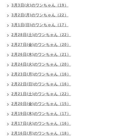
3月3日(火)のワンちゃん（19）
3月2日(月)のワンちゃん（22）
3月1日(日)のワンちゃん（17）
2月28日(土)のワンちゃん（22）
2月27日(金)のワンちゃん（20）
2月26日(木)のワンちゃん（21）
2月24日(火)のワンちゃん（20）
2月23日(月)のワンちゃん（16）
2月22日(日)のワンちゃん（16）
2月21日(土)のワンちゃん（22）
2月20日(金)のワンちゃん（15）
2月19日(木)のワンちゃん（17）
2月17日(火)のワンちゃん（16）
2月16日(月)のワンちゃん（18）