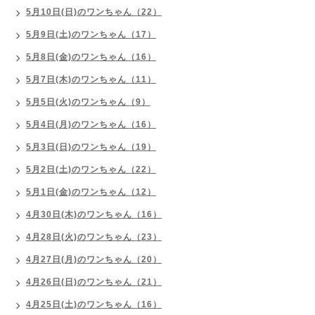
5月10日(日)のワンちゃん（22）
5月9日(土)のワンちゃん（17）
5月8日(金)のワンちゃん（16）
5月7日(木)のワンちゃん（11）
5月5日(火)のワンちゃん（9）
5月4日(月)のワンちゃん（16）
5月3日(日)のワンちゃん（19）
5月2日(土)のワンちゃん（22）
5月1日(金)のワンちゃん（12）
4月30日(木)のワンちゃん（16）
4月28日(火)のワンちゃん（23）
4月27日(月)のワンちゃん（20）
4月26日(日)のワンちゃん（21）
4月25日(土)のワンちゃん（16）