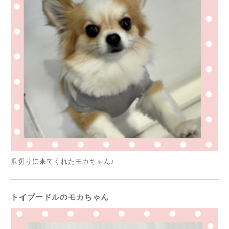
爪切りに来てくれたモカちゃん♪
トイプードルのモカちゃん