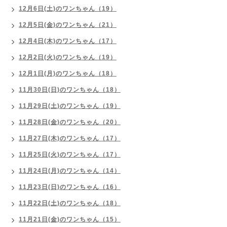
12月6日(土)のワンちゃん（19）
12月5日(金)のワンちゃん（21）
12月4日(木)のワンちゃん（17）
12月2日(火)のワンちゃん（19）
12月1日(月)のワンちゃん（18）
11月30日(日)のワンちゃん（18）
11月29日(土)のワンちゃん（19）
11月28日(金)のワンちゃん（20）
11月27日(木)のワンちゃん（17）
11月25日(火)のワンちゃん（17）
11月24日(月)のワンちゃん（14）
11月23日(日)のワンちゃん（16）
11月22日(土)のワンちゃん（18）
11月21日(金)のワンちゃん（15）