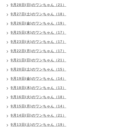
9月28日(日)のワンちゃん（21）
9月27日(土)のワンちゃん（18）
9月26日(金)のワンちゃん（19）
9月25日(木)のワンちゃん（17）
9月23日(火)のワンちゃん（17）
9月22日(月)のワンちゃん（17）
9月21日(日)のワンちゃん（21）
9月20日(土)のワンちゃん（15）
9月19日(金)のワンちゃん（14）
9月18日(木)のワンちゃん（13）
9月16日(火)のワンちゃん（18）
9月15日(月)のワンちゃん（14）
9月14日(日)のワンちゃん（21）
9月13日(土)のワンちゃん（19）