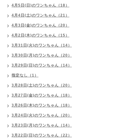
4月5日(日)のワンちゃん（18）
4月4日(土)のワンちゃん（21）
4月3日(金)のワンちゃん（20）
4月2日(木)のワンちゃん（15）
3月31日(火)のワンちゃん（14）
3月30日(月)のワンちゃん（20）
3月29日(日)のワンちゃん（14）
指定なし（1）
3月28日(土)のワンちゃん（20）
3月27日(金)のワンちゃん（18）
3月26日(木)のワンちゃん（18）
3月24日(火)のワンちゃん（20）
3月23日(月)のワンちゃん（14）
3月22日(日)のワンちゃん（22）