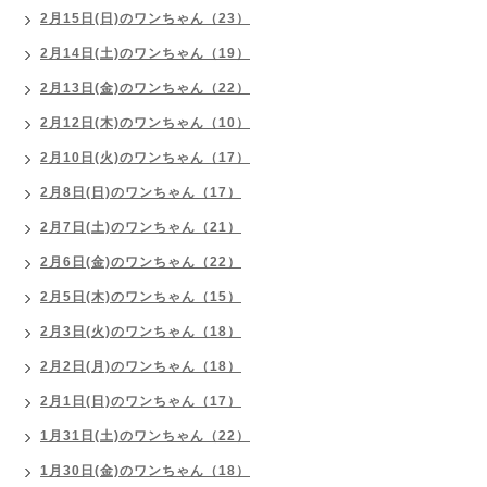
2月15日(日)のワンちゃん（23）
2月14日(土)のワンちゃん（19）
2月13日(金)のワンちゃん（22）
2月12日(木)のワンちゃん（10）
2月10日(火)のワンちゃん（17）
2月8日(日)のワンちゃん（17）
2月7日(土)のワンちゃん（21）
2月6日(金)のワンちゃん（22）
2月5日(木)のワンちゃん（15）
2月3日(火)のワンちゃん（18）
2月2日(月)のワンちゃん（18）
2月1日(日)のワンちゃん（17）
1月31日(土)のワンちゃん（22）
1月30日(金)のワンちゃん（18）