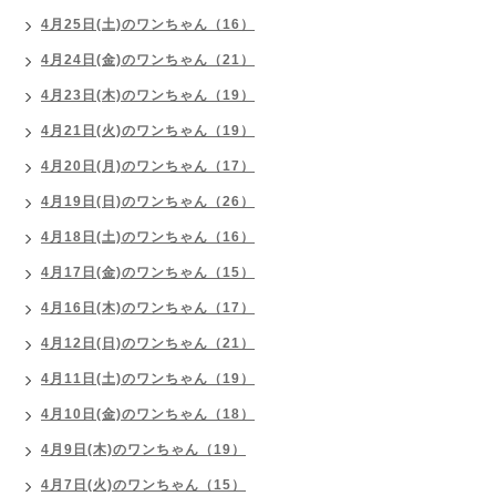
4月25日(土)のワンちゃん（16）
4月24日(金)のワンちゃん（21）
4月23日(木)のワンちゃん（19）
4月21日(火)のワンちゃん（19）
4月20日(月)のワンちゃん（17）
4月19日(日)のワンちゃん（26）
4月18日(土)のワンちゃん（16）
4月17日(金)のワンちゃん（15）
4月16日(木)のワンちゃん（17）
4月12日(日)のワンちゃん（21）
4月11日(土)のワンちゃん（19）
4月10日(金)のワンちゃん（18）
4月9日(木)のワンちゃん（19）
4月7日(火)のワンちゃん（15）