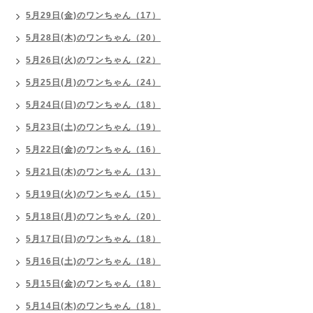
5月29日(金)のワンちゃん（17）
5月28日(木)のワンちゃん（20）
5月26日(火)のワンちゃん（22）
5月25日(月)のワンちゃん（24）
5月24日(日)のワンちゃん（18）
5月23日(土)のワンちゃん（19）
5月22日(金)のワンちゃん（16）
5月21日(木)のワンちゃん（13）
5月19日(火)のワンちゃん（15）
5月18日(月)のワンちゃん（20）
5月17日(日)のワンちゃん（18）
5月16日(土)のワンちゃん（18）
5月15日(金)のワンちゃん（18）
5月14日(木)のワンちゃん（18）