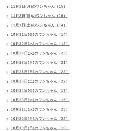
11月3日(月)のワンちゃん（15）
11月2日(日)のワンちゃん（19）
11月1日(土)のワンちゃん（14）
10月31日(金)のワンちゃん（14）
10月30日(木)のワンちゃん（13）
10月28日(火)のワンちゃん（23）
10月27日(月)のワンちゃん（21）
10月26日(日)のワンちゃん（23）
10月25日(土)のワンちゃん（22）
10月24日(金)のワンちゃん（17）
10月23日(木)のワンちゃん（15）
10月21日(火)のワンちゃん（23）
10月20日(月)のワンちゃん（22）
10月19日(日)のワンちゃん（19）