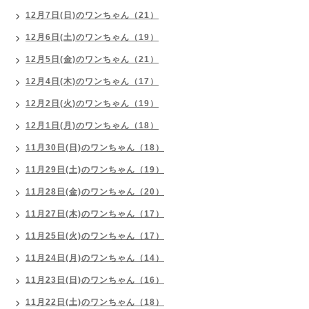
12月7日(日)のワンちゃん（21）
12月6日(土)のワンちゃん（19）
12月5日(金)のワンちゃん（21）
12月4日(木)のワンちゃん（17）
12月2日(火)のワンちゃん（19）
12月1日(月)のワンちゃん（18）
11月30日(日)のワンちゃん（18）
11月29日(土)のワンちゃん（19）
11月28日(金)のワンちゃん（20）
11月27日(木)のワンちゃん（17）
11月25日(火)のワンちゃん（17）
11月24日(月)のワンちゃん（14）
11月23日(日)のワンちゃん（16）
11月22日(土)のワンちゃん（18）