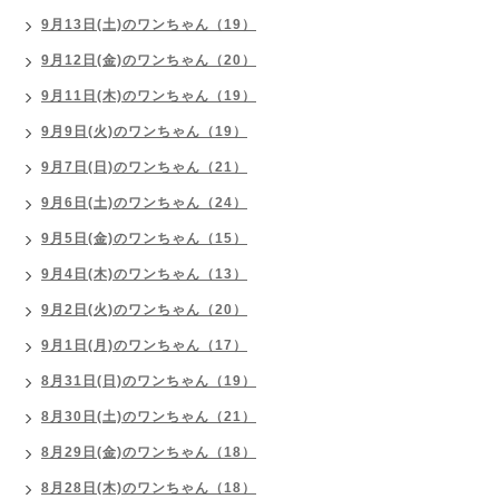
9月13日(土)のワンちゃん（19）
9月12日(金)のワンちゃん（20）
9月11日(木)のワンちゃん（19）
9月9日(火)のワンちゃん（19）
9月7日(日)のワンちゃん（21）
9月6日(土)のワンちゃん（24）
9月5日(金)のワンちゃん（15）
9月4日(木)のワンちゃん（13）
9月2日(火)のワンちゃん（20）
9月1日(月)のワンちゃん（17）
8月31日(日)のワンちゃん（19）
8月30日(土)のワンちゃん（21）
8月29日(金)のワンちゃん（18）
8月28日(木)のワンちゃん（18）