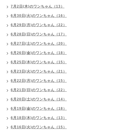
7月2日(木)のワンちゃん（13）
6月30日(火)のワンちゃん（16）
6月29日(月)のワンちゃん（22）
6月28日(日)のワンちゃん（17）
6月27日(土)のワンちゃん（20）
6月26日(金)のワンちゃん（18）
6月25日(木)のワンちゃん（15）
6月23日(火)のワンちゃん（21）
6月22日(月)のワンちゃん（15）
6月21日(日)のワンちゃん（22）
6月20日(土)のワンちゃん（14）
6月19日(金)のワンちゃん（18）
6月18日(木)のワンちゃん（13）
6月16日(火)のワンちゃん（15）