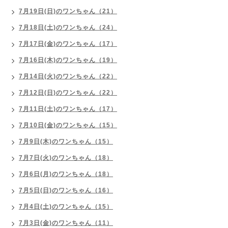
7月19日(日)のワンちゃん（21）
7月18日(土)のワンちゃん（24）
7月17日(金)のワンちゃん（17）
7月16日(木)のワンちゃん（19）
7月14日(火)のワンちゃん（22）
7月12日(日)のワンちゃん（22）
7月11日(土)のワンちゃん（17）
7月10日(金)のワンちゃん（15）
7月9日(木)のワンちゃん（15）
7月7日(火)のワンちゃん（18）
7月6日(月)のワンちゃん（18）
7月5日(日)のワンちゃん（16）
7月4日(土)のワンちゃん（15）
7月3日(金)のワンちゃん（11）