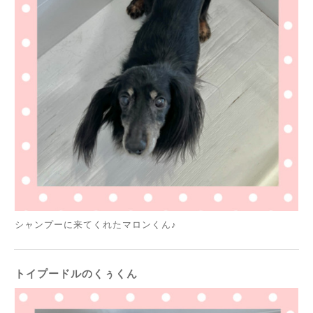
シャンプーに来てくれたマロンくん♪
トイプードルのくぅくん