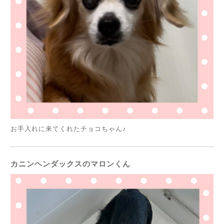
お手入れに来てくれたチョコちゃん♪
カニンヘンダックスのマロンくん