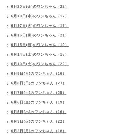
6月20日(金)のワンちゃん（22）
6月19日(木)のワンちゃん（17）
6月17日(火)のワンちゃん（17）
6月16日(月)のワンちゃん（21）
6月15日(日)のワンちゃん（19）
6月14日(土)のワンちゃん（18）
6月10日(火)のワンちゃん（22）
6月9日(月)のワンちゃん（16）
6月8日(日)のワンちゃん（23）
6月7日(土)のワンちゃん（25）
6月6日(金)のワンちゃん（19）
6月5日(木)のワンちゃん（16）
6月3日(火)のワンちゃん（22）
6月2日(月)のワンちゃん（18）