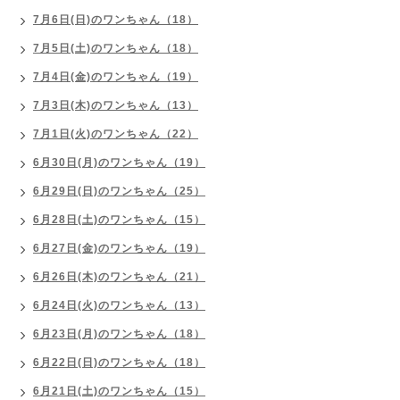
7月6日(日)のワンちゃん（18）
7月5日(土)のワンちゃん（18）
7月4日(金)のワンちゃん（19）
7月3日(木)のワンちゃん（13）
7月1日(火)のワンちゃん（22）
6月30日(月)のワンちゃん（19）
6月29日(日)のワンちゃん（25）
6月28日(土)のワンちゃん（15）
6月27日(金)のワンちゃん（19）
6月26日(木)のワンちゃん（21）
6月24日(火)のワンちゃん（13）
6月23日(月)のワンちゃん（18）
6月22日(日)のワンちゃん（18）
6月21日(土)のワンちゃん（15）