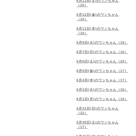
6月13日(土)のワンちゃん
（20）
6月12日(金)のワンちゃん
（16）
6月11日(木)のワンちゃん
（16）
6月9日(火)のワンちゃん（16）
6月7日(日)のワンちゃん（16）
6月6日(土)のワンちゃん（20）
6月5日(金)のワンちゃん（17）
6月4日(木)のワンちゃん（17）
6月2日(火)のワンちゃん（16）
6月1日(月)のワンちゃん（16）
5月31日(日)のワンちゃん
（22）
5月30日(土)のワンちゃん
（17）