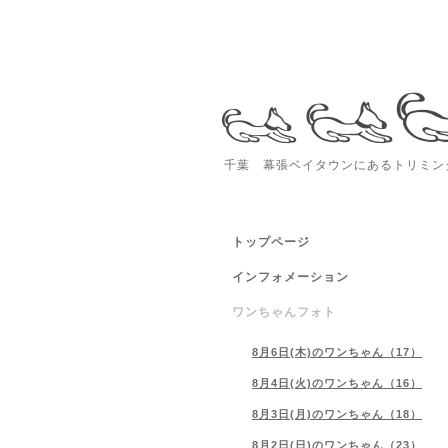
千葉 幕張ベイタウンにあるトリミング
トップページ
インフォメーション
ワンちゃんフォト
8月6日(木)のワンちゃん（17）
8月4日(火)のワンちゃん（16）
8月3日(月)のワンちゃん（18）
8月2日(日)のワンちゃん（23）