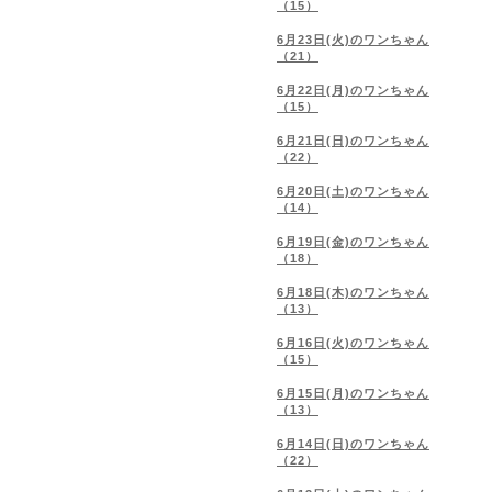
（15）
6月23日(火)のワンちゃん
（21）
6月22日(月)のワンちゃん
（15）
6月21日(日)のワンちゃん
（22）
6月20日(土)のワンちゃん
（14）
6月19日(金)のワンちゃん
（18）
6月18日(木)のワンちゃん
（13）
6月16日(火)のワンちゃん
（15）
6月15日(月)のワンちゃん
（13）
6月14日(日)のワンちゃん
（22）