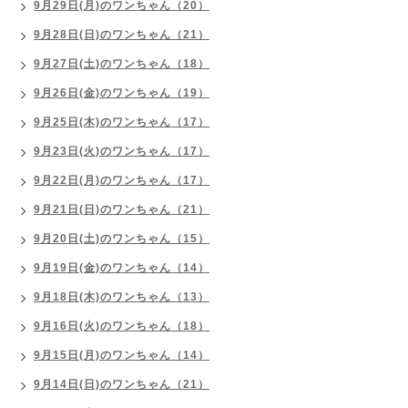
9月29日(月)のワンちゃん（20）
9月28日(日)のワンちゃん（21）
9月27日(土)のワンちゃん（18）
9月26日(金)のワンちゃん（19）
9月25日(木)のワンちゃん（17）
9月23日(火)のワンちゃん（17）
9月22日(月)のワンちゃん（17）
9月21日(日)のワンちゃん（21）
9月20日(土)のワンちゃん（15）
9月19日(金)のワンちゃん（14）
9月18日(木)のワンちゃん（13）
9月16日(火)のワンちゃん（18）
9月15日(月)のワンちゃん（14）
9月14日(日)のワンちゃん（21）