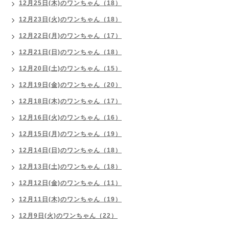
12月25日(木)のワンちゃん（18）
12月23日(火)のワンちゃん（18）
12月22日(月)のワンちゃん（17）
12月21日(日)のワンちゃん（18）
12月20日(土)のワンちゃん（15）
12月19日(金)のワンちゃん（20）
12月18日(木)のワンちゃん（17）
12月16日(火)のワンちゃん（16）
12月15日(月)のワンちゃん（19）
12月14日(日)のワンちゃん（18）
12月13日(土)のワンちゃん（18）
12月12日(金)のワンちゃん（11）
12月11日(木)のワンちゃん（19）
12月9日(火)のワンちゃん（22）