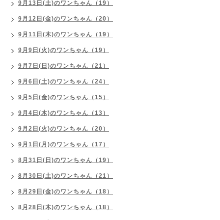
9月13日(土)のワンちゃん（19）
9月12日(金)のワンちゃん（20）
9月11日(木)のワンちゃん（19）
9月9日(火)のワンちゃん（19）
9月7日(日)のワンちゃん（21）
9月6日(土)のワンちゃん（24）
9月5日(金)のワンちゃん（15）
9月4日(木)のワンちゃん（13）
9月2日(火)のワンちゃん（20）
9月1日(月)のワンちゃん（17）
8月31日(日)のワンちゃん（19）
8月30日(土)のワンちゃん（21）
8月29日(金)のワンちゃん（18）
8月28日(木)のワンちゃん（18）