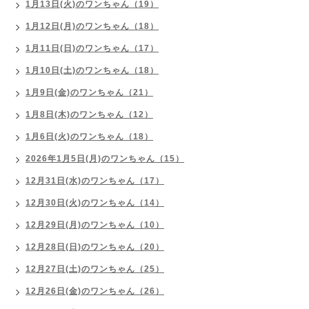
1月13日(火)のワンちゃん（19）
1月12日(月)のワンちゃん（18）
1月11日(日)のワンちゃん（17）
1月10日(土)のワンちゃん（18）
1月9日(金)のワンちゃん（21）
1月8日(木)のワンちゃん（12）
1月6日(火)のワンちゃん（18）
2026年1月5日(月)のワンちゃん（15）
12月31日(水)のワンちゃん（17）
12月30日(火)のワンちゃん（14）
12月29日(月)のワンちゃん（10）
12月28日(日)のワンちゃん（20）
12月27日(土)のワンちゃん（25）
12月26日(金)のワンちゃん（26）