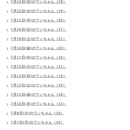
7月24日(木)のワンちゃん（18）
7月22日(火)のワンちゃん（19）
7月21日(月)のワンちゃん（20）
7月20日(日)のワンちゃん（17）
7月19日(土)のワンちゃん（23）
7月18日(金)のワンちゃん（20）
7月17日(木)のワンちゃん（16）
7月15日(火)のワンちゃん（21）
7月13日(日)のワンちゃん（19）
7月12日(土)のワンちゃん（19）
7月11日(金)のワンちゃん（18）
7月10日(木)のワンちゃん（14）
7月8日(火)のワンちゃん（16）
7月7日(月)のワンちゃん（19）