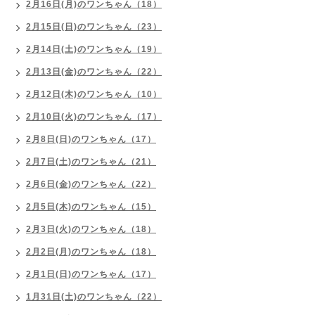
2月16日(月)のワンちゃん（18）
2月15日(日)のワンちゃん（23）
2月14日(土)のワンちゃん（19）
2月13日(金)のワンちゃん（22）
2月12日(木)のワンちゃん（10）
2月10日(火)のワンちゃん（17）
2月8日(日)のワンちゃん（17）
2月7日(土)のワンちゃん（21）
2月6日(金)のワンちゃん（22）
2月5日(木)のワンちゃん（15）
2月3日(火)のワンちゃん（18）
2月2日(月)のワンちゃん（18）
2月1日(日)のワンちゃん（17）
1月31日(土)のワンちゃん（22）