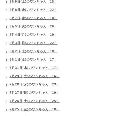
8月9日(土)のワンちゃん（18）
8月8日(金)のワンちゃん（22）
8月7日(木)のワンちゃん（10）
8月5日(火)のワンちゃん（20）
8月4日(月)のワンちゃん（19）
8月3日(日)のワンちゃん（22）
8月2日(土)のワンちゃん（18）
8月1日(金)のワンちゃん（17）
7月31日(木)のワンちゃん（17）
7月29日(火)のワンちゃん（16）
7月28日(月)のワンちゃん（23）
7月27日(日)のワンちゃん（19）
7月26日(土)のワンちゃん（25）
7月25日(金)のワンちゃん（18）