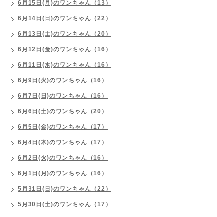
6月15日(月)のワンちゃん（13）
6月14日(日)のワンちゃん（22）
6月13日(土)のワンちゃん（20）
6月12日(金)のワンちゃん（16）
6月11日(木)のワンちゃん（16）
6月9日(火)のワンちゃん（16）
6月7日(日)のワンちゃん（16）
6月6日(土)のワンちゃん（20）
6月5日(金)のワンちゃん（17）
6月4日(木)のワンちゃん（17）
6月2日(火)のワンちゃん（16）
6月1日(月)のワンちゃん（16）
5月31日(日)のワンちゃん（22）
5月30日(土)のワンちゃん（17）