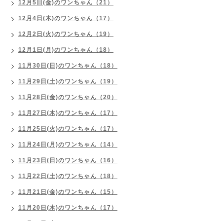
12月5日(金)のワンちゃん（21）
12月4日(木)のワンちゃん（17）
12月2日(火)のワンちゃん（19）
12月1日(月)のワンちゃん（18）
11月30日(日)のワンちゃん（18）
11月29日(土)のワンちゃん（19）
11月28日(金)のワンちゃん（20）
11月27日(木)のワンちゃん（17）
11月25日(火)のワンちゃん（17）
11月24日(月)のワンちゃん（14）
11月23日(日)のワンちゃん（16）
11月22日(土)のワンちゃん（18）
11月21日(金)のワンちゃん（15）
11月20日(木)のワンちゃん（17）