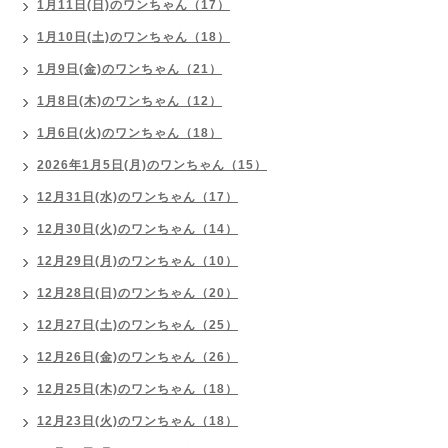
1月11日(日)のワンちゃん（17）
1月10日(土)のワンちゃん（18）
1月9日(金)のワンちゃん（21）
1月8日(木)のワンちゃん（12）
1月6日(火)のワンちゃん（18）
2026年1月5日(月)のワンちゃん（15）
12月31日(水)のワンちゃん（17）
12月30日(火)のワンちゃん（14）
12月29日(月)のワンちゃん（10）
12月28日(日)のワンちゃん（20）
12月27日(土)のワンちゃん（25）
12月26日(金)のワンちゃん（26）
12月25日(木)のワンちゃん（18）
12月23日(火)のワンちゃん（18）