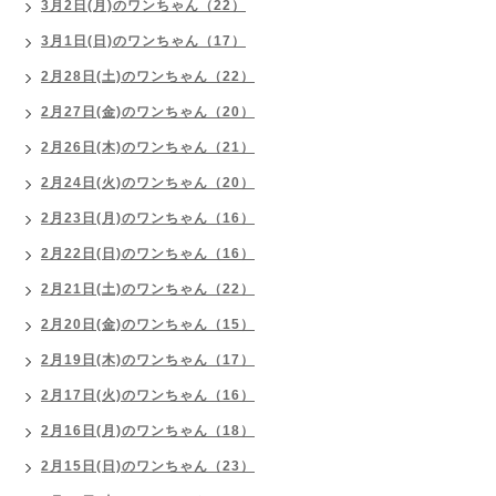
3月2日(月)のワンちゃん（22）
3月1日(日)のワンちゃん（17）
2月28日(土)のワンちゃん（22）
2月27日(金)のワンちゃん（20）
2月26日(木)のワンちゃん（21）
2月24日(火)のワンちゃん（20）
2月23日(月)のワンちゃん（16）
2月22日(日)のワンちゃん（16）
2月21日(土)のワンちゃん（22）
2月20日(金)のワンちゃん（15）
2月19日(木)のワンちゃん（17）
2月17日(火)のワンちゃん（16）
2月16日(月)のワンちゃん（18）
2月15日(日)のワンちゃん（23）