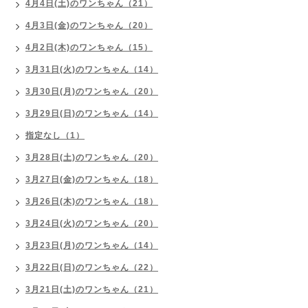
4月4日(土)のワンちゃん（21）
4月3日(金)のワンちゃん（20）
4月2日(木)のワンちゃん（15）
3月31日(火)のワンちゃん（14）
3月30日(月)のワンちゃん（20）
3月29日(日)のワンちゃん（14）
指定なし（1）
3月28日(土)のワンちゃん（20）
3月27日(金)のワンちゃん（18）
3月26日(木)のワンちゃん（18）
3月24日(火)のワンちゃん（20）
3月23日(月)のワンちゃん（14）
3月22日(日)のワンちゃん（22）
3月21日(土)のワンちゃん（21）