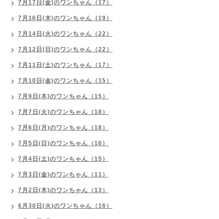
7月17日(金)のワンちゃん（17）
7月16日(木)のワンちゃん（19）
7月14日(火)のワンちゃん（22）
7月12日(日)のワンちゃん（22）
7月11日(土)のワンちゃん（17）
7月10日(金)のワンちゃん（15）
7月9日(木)のワンちゃん（15）
7月7日(火)のワンちゃん（18）
7月6日(月)のワンちゃん（18）
7月5日(日)のワンちゃん（16）
7月4日(土)のワンちゃん（15）
7月3日(金)のワンちゃん（11）
7月2日(木)のワンちゃん（13）
6月30日(火)のワンちゃん（16）