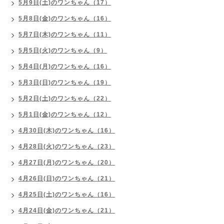
5月9日(土)のワンちゃん（17）
5月8日(金)のワンちゃん（16）
5月7日(木)のワンちゃん（11）
5月5日(火)のワンちゃん（9）
5月4日(月)のワンちゃん（16）
5月3日(日)のワンちゃん（19）
5月2日(土)のワンちゃん（22）
5月1日(金)のワンちゃん（12）
4月30日(木)のワンちゃん（16）
4月28日(火)のワンちゃん（23）
4月27日(月)のワンちゃん（20）
4月26日(日)のワンちゃん（21）
4月25日(土)のワンちゃん（16）
4月24日(金)のワンちゃん（21）