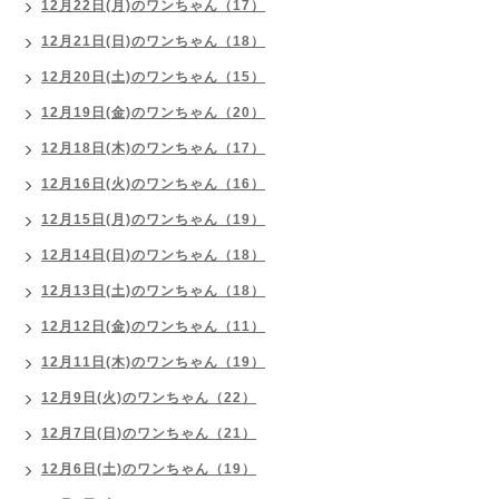
12月22日(月)のワンちゃん（17）
12月21日(日)のワンちゃん（18）
12月20日(土)のワンちゃん（15）
12月19日(金)のワンちゃん（20）
12月18日(木)のワンちゃん（17）
12月16日(火)のワンちゃん（16）
12月15日(月)のワンちゃん（19）
12月14日(日)のワンちゃん（18）
12月13日(土)のワンちゃん（18）
12月12日(金)のワンちゃん（11）
12月11日(木)のワンちゃん（19）
12月9日(火)のワンちゃん（22）
12月7日(日)のワンちゃん（21）
12月6日(土)のワンちゃん（19）