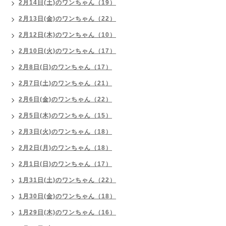
2月14日(土)のワンちゃん（19）
2月13日(金)のワンちゃん（22）
2月12日(木)のワンちゃん（10）
2月10日(火)のワンちゃん（17）
2月8日(日)のワンちゃん（17）
2月7日(土)のワンちゃん（21）
2月6日(金)のワンちゃん（22）
2月5日(木)のワンちゃん（15）
2月3日(火)のワンちゃん（18）
2月2日(月)のワンちゃん（18）
2月1日(日)のワンちゃん（17）
1月31日(土)のワンちゃん（22）
1月30日(金)のワンちゃん（18）
1月29日(木)のワンちゃん（16）