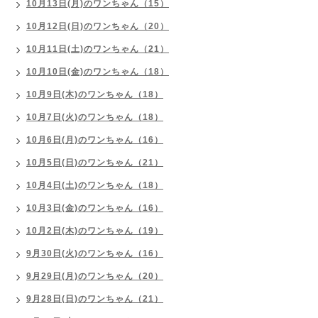
10月13日(月)のワンちゃん（15）
10月12日(日)のワンちゃん（20）
10月11日(土)のワンちゃん（21）
10月10日(金)のワンちゃん（18）
10月9日(木)のワンちゃん（18）
10月7日(火)のワンちゃん（18）
10月6日(月)のワンちゃん（16）
10月5日(日)のワンちゃん（21）
10月4日(土)のワンちゃん（18）
10月3日(金)のワンちゃん（16）
10月2日(木)のワンちゃん（19）
9月30日(火)のワンちゃん（16）
9月29日(月)のワンちゃん（20）
9月28日(日)のワンちゃん（21）