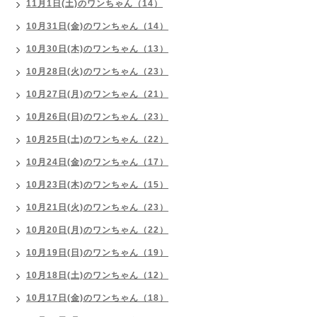
11月1日(土)のワンちゃん（14）
10月31日(金)のワンちゃん（14）
10月30日(木)のワンちゃん（13）
10月28日(火)のワンちゃん（23）
10月27日(月)のワンちゃん（21）
10月26日(日)のワンちゃん（23）
10月25日(土)のワンちゃん（22）
10月24日(金)のワンちゃん（17）
10月23日(木)のワンちゃん（15）
10月21日(火)のワンちゃん（23）
10月20日(月)のワンちゃん（22）
10月19日(日)のワンちゃん（19）
10月18日(土)のワンちゃん（12）
10月17日(金)のワンちゃん（18）