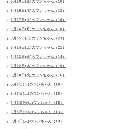
3月20日(金)のワンちゃん（16）
3月19日(木)のワンちゃん（13）
3月17日(火)のワンちゃん（18）
3月16日(月)のワンちゃん（18）
3月15日(日)のワンちゃん（23）
3月14日(土)のワンちゃん（21）
3月13日(金)のワンちゃん（14）
3月12日(木)のワンちゃん（19）
3月10日(火)のワンちゃん（16）
3月8日(日)のワンちゃん（19）
3月7日(土)のワンちゃん（16）
3月6日(金)のワンちゃん（15）
3月5日(木)のワンちゃん（13）
3月3日(火)のワンちゃん（19）