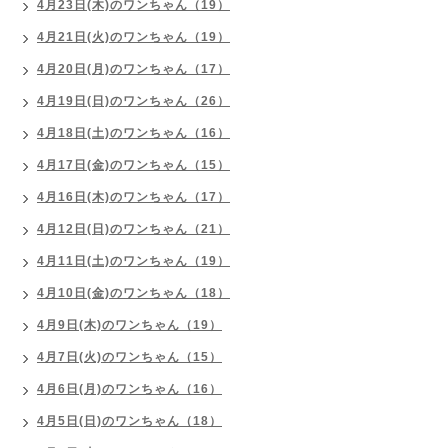
4月23日(木)のワンちゃん（19）
4月21日(火)のワンちゃん（19）
4月20日(月)のワンちゃん（17）
4月19日(日)のワンちゃん（26）
4月18日(土)のワンちゃん（16）
4月17日(金)のワンちゃん（15）
4月16日(木)のワンちゃん（17）
4月12日(日)のワンちゃん（21）
4月11日(土)のワンちゃん（19）
4月10日(金)のワンちゃん（18）
4月9日(木)のワンちゃん（19）
4月7日(火)のワンちゃん（15）
4月6日(月)のワンちゃん（16）
4月5日(日)のワンちゃん（18）