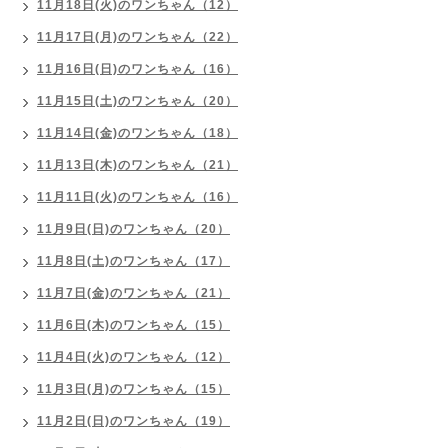
11月18日(火)のワンちゃん（12）
11月17日(月)のワンちゃん（22）
11月16日(日)のワンちゃん（16）
11月15日(土)のワンちゃん（20）
11月14日(金)のワンちゃん（18）
11月13日(木)のワンちゃん（21）
11月11日(火)のワンちゃん（16）
11月9日(日)のワンちゃん（20）
11月8日(土)のワンちゃん（17）
11月7日(金)のワンちゃん（21）
11月6日(木)のワンちゃん（15）
11月4日(火)のワンちゃん（12）
11月3日(月)のワンちゃん（15）
11月2日(日)のワンちゃん（19）