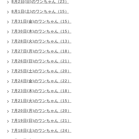
8月2日(日)のワンちゃん（23）
8月1日(土)のワンちゃん（15）
7月31日(金)のワンちゃん（15）
7月30日(木)のワンちゃん（15）
7月28日(火)のワンちゃん（13）
7月27日(月)のワンちゃん（18）
7月26日(日)のワンちゃん（21）
7月25日(土)のワンちゃん（20）
7月24日(金)のワンちゃん（22）
7月23日(木)のワンちゃん（18）
7月21日(火)のワンちゃん（15）
7月20日(月)のワンちゃん（20）
7月19日(日)のワンちゃん（21）
7月18日(土)のワンちゃん（24）