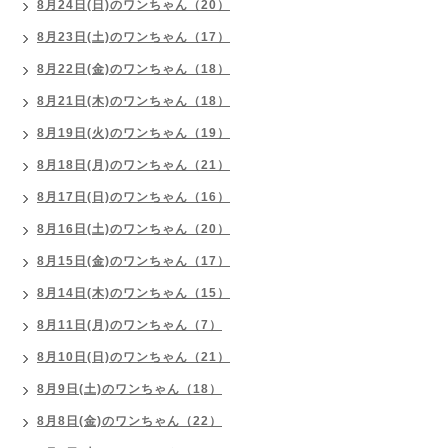
8月24日(日)のワンちゃん（20）
8月23日(土)のワンちゃん（17）
8月22日(金)のワンちゃん（18）
8月21日(木)のワンちゃん（18）
8月19日(火)のワンちゃん（19）
8月18日(月)のワンちゃん（21）
8月17日(日)のワンちゃん（16）
8月16日(土)のワンちゃん（20）
8月15日(金)のワンちゃん（17）
8月14日(木)のワンちゃん（15）
8月11日(月)のワンちゃん（7）
8月10日(日)のワンちゃん（21）
8月9日(土)のワンちゃん（18）
8月8日(金)のワンちゃん（22）