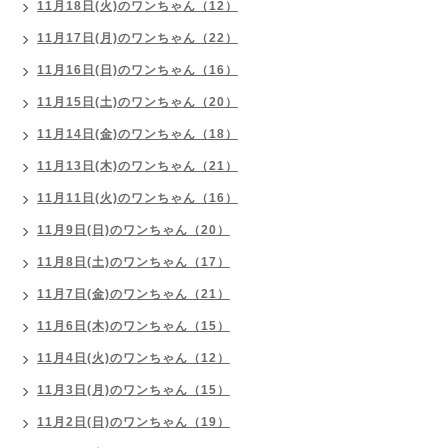
11月18日(火)のワンちゃん（12）
11月17日(月)のワンちゃん（22）
11月16日(日)のワンちゃん（16）
11月15日(土)のワンちゃん（20）
11月14日(金)のワンちゃん（18）
11月13日(木)のワンちゃん（21）
11月11日(火)のワンちゃん（16）
11月9日(日)のワンちゃん（20）
11月8日(土)のワンちゃん（17）
11月7日(金)のワンちゃん（21）
11月6日(木)のワンちゃん（15）
11月4日(火)のワンちゃん（12）
11月3日(月)のワンちゃん（15）
11月2日(日)のワンちゃん（19）