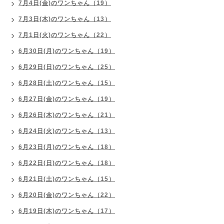
7月4日(金)のワンちゃん（19）
7月3日(木)のワンちゃん（13）
7月1日(火)のワンちゃん（22）
6月30日(月)のワンちゃん（19）
6月29日(日)のワンちゃん（25）
6月28日(土)のワンちゃん（15）
6月27日(金)のワンちゃん（19）
6月26日(木)のワンちゃん（21）
6月24日(火)のワンちゃん（13）
6月23日(月)のワンちゃん（18）
6月22日(日)のワンちゃん（18）
6月21日(土)のワンちゃん（15）
6月20日(金)のワンちゃん（22）
6月19日(木)のワンちゃん（17）