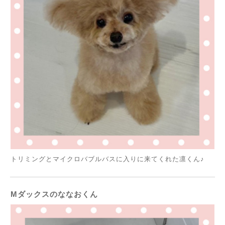
トリミングとマイクロバブルバスに入りに来てくれた凛くん♪
Mダックスのななおくん